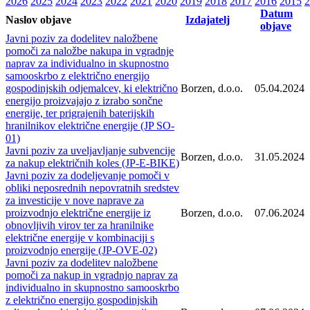
2026
2025
2024
2023
2022
2021
2020
2019
2018
2017
2016
2015
2
Datum
Naslov objave
Izdajatelj
objave
Javni poziv za dodelitev naložbene
pomoči za naložbe nakupa in vgradnje
naprav za individualno in skupnostno
samooskrbo z električno energijo
gospodinjskih odjemalcev, ki električno
Borzen, d.o.o.
05.04.2024
energijo proizvajajo z izrabo sončne
energije, ter prigrajenih baterijskih
hranilnikov električne energije (JP SO-
01)
Javni poziv za uveljavljanje subvencije
Borzen, d.o.o.
31.05.2024
za nakup električnih koles (JP-E-BIKE)
Javni poziv za dodeljevanje pomoči v
obliki neposrednih nepovratnih sredstev
za investicije v nove naprave za
proizvodnjo električne energije iz
Borzen, d.o.o.
07.06.2024
obnovljivih virov ter za hranilnike
električne energije v kombinaciji s
proizvodnjo energije (JP-OVE-02)
Javni poziv za dodelitev naložbene
pomoči za nakup in vgradnjo naprav za
individualno in skupnostno samooskrbo
z električno energijo gospodinjskih