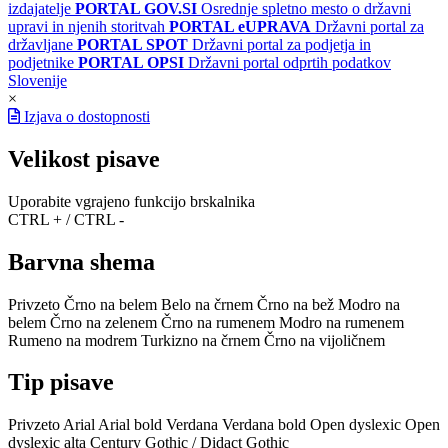
izdajatelje
PORTAL GOV.SI
Osrednje spletno mesto o državni
upravi in njenih storitvah
PORTAL eUPRAVA
Državni portal za
državljane
PORTAL SPOT
Državni portal za podjetja in
podjetnike
PORTAL OPSI
Državni portal odprtih podatkov
Slovenije
×
Izjava o dostopnosti
Velikost pisave
Uporabite vgrajeno funkcijo brskalnika
CTRL + / CTRL -
Barvna shema
Privzeto
Črno na belem
Belo na črnem
Črno na bež
Modro na
belem
Črno na zelenem
Črno na rumenem
Modro na rumenem
Rumeno na modrem
Turkizno na črnem
Črno na vijoličnem
Tip pisave
Privzeto
Arial
Arial bold
Verdana
Verdana bold
Open dyslexic
Open
dyslexic alta
Century Gothic / Didact Gothic