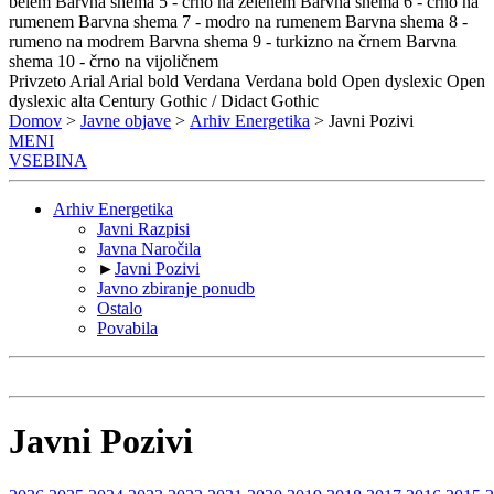
belem
Barvna shema 5 - črno na zelenem
Barvna shema 6 - črno na
rumenem
Barvna shema 7 - modro na rumenem
Barvna shema 8 -
rumeno na modrem
Barvna shema 9 - turkizno na črnem
Barvna
shema 10 - črno na vijoličnem
Privzeto
Arial
Arial bold
Verdana
Verdana bold
Open dyslexic
Open
dyslexic alta
Century Gothic / Didact Gothic
Domov
>
Javne objave
>
Arhiv Energetika
> Javni Pozivi
MENI
VSEBINA
Arhiv Energetika
Javni Razpisi
Javna Naročila
►
Javni Pozivi
Javno zbiranje ponudb
Ostalo
Povabila
Javni Pozivi