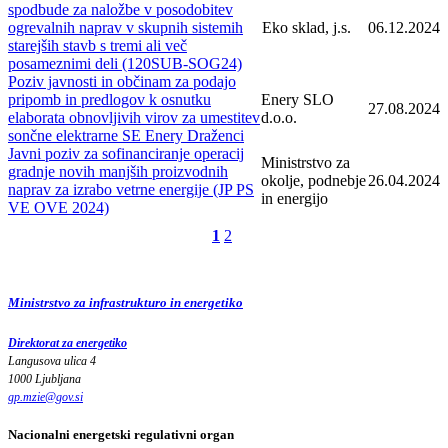
spodbude za naložbe v posodobitev
ogrevalnih naprav v skupnih sistemih
Eko sklad, j.s.
06.12.2024
starejših stavb s tremi ali več
posameznimi deli (120SUB-SOG24)
Poziv javnosti in občinam za podajo
pripomb in predlogov k osnutku
Enery SLO
27.08.2024
elaborata obnovljivih virov za umestitev
d.o.o.
sončne elektrarne SE Enery Draženci
Javni poziv za sofinanciranje operacij
Ministrstvo za
gradnje novih manjših proizvodnih
okolje, podnebje
26.04.2024
naprav za izrabo vetrne energije (JP PS
in energijo
VE OVE 2024)
1
2
Ministrstvo za infrastrukturo in energetiko
Direktorat za energetiko
Langusova ulica 4
1000 Ljubljana
gp.mzie
@
gov
.
si
Nacionalni energetski regulativni organ