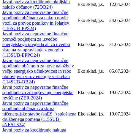
Javni poziv za kreditiranje okoljskih
Eko sklad, j.s.
12.04.2024
naložb občanov (72OB24)
Javni poziv za nepovratne finančne
spodbude občinam za nakup novih
Eko sklad, j.s.
24.05.2024
vozil za prevoz potnikov in šolarjev
(116SUB-PPŠ24)
Javni poziv za nepovratne finančne
pomoči podjetjem za izvedbo
energetskega pregleda ali za uvedbo
Eko sklad, j.s.
31.05.2024
sistema za upravljanje z energijo
(113SUB-EPPO24)
Javni poziv za nepovratne finančne
spodbude občanom za nove naložbe v
večjo energijsko učinkovitost in rabo
Eko sklad, j.s.
05.07.2024
obnovljivih virov energije v stavbah
(114SUB-OB24)
Javni poziv za nepovratne finančne
spodbude za zmanjševanje energetske
Eko sklad, j.s.
19.07.2024
revščine (ZER 2024)
Javni poziv za nepovratne finančne
spodbude občinam za skoraj
ničenergijske stavbe (snES+) splošnega
Eko sklad, j.s.
19.07.2024
družbenega pomena (115SUB-
sNESLS24)
Javni poziv za kreditiranje nakupa