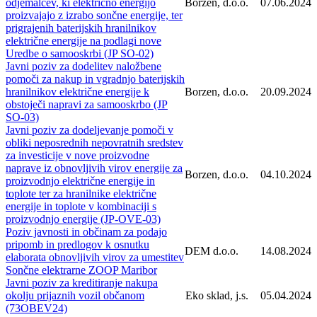
odjemalcev, ki električno energijo
Borzen, d.o.o.
07.06.2024
proizvajajo z izrabo sončne energije, ter
prigrajenih baterijskih hranilnikov
električne energije na podlagi nove
Uredbe o samooskrbi (JP SO-02)
Javni poziv za dodelitev naložbene
pomoči za nakup in vgradnjo baterijskih
hranilnikov električne energije k
Borzen, d.o.o.
20.09.2024
obstoječi napravi za samooskrbo (JP
SO-03)
Javni poziv za dodeljevanje pomoči v
obliki neposrednih nepovratnih sredstev
za investicije v nove proizvodne
naprave iz obnovljivih virov energije za
Borzen, d.o.o.
04.10.2024
proizvodnjo električne energije in
toplote ter za hranilnike električne
energije in toplote v kombinaciji s
proizvodnjo energije (JP-OVE-03)
Poziv javnosti in občinam za podajo
pripomb in predlogov k osnutku
DEM d.o.o.
14.08.2024
elaborata obnovljivih virov za umestitev
Sončne elektrarne ZOOP Maribor
Javni poziv za kreditiranje nakupa
okolju prijaznih vozil občanom
Eko sklad, j.s.
05.04.2024
(73OBEV24)