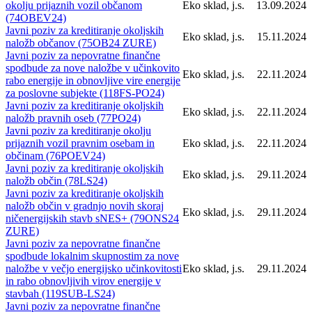
okolju prijaznih vozil občanom
Eko sklad, j.s.
13.09.2024
(74OBEV24)
Javni poziv za kreditiranje okoljskih
Eko sklad, j.s.
15.11.2024
naložb občanov (75OB24 ZURE)
Javni poziv za nepovratne finančne
spodbude za nove naložbe v učinkovito
Eko sklad, j.s.
22.11.2024
rabo energije in obnovljive vire energije
za poslovne subjekte (118FS-PO24)
Javni poziv za kreditiranje okoljskih
Eko sklad, j.s.
22.11.2024
naložb pravnih oseb (77PO24)
Javni poziv za kreditiranje okolju
prijaznih vozil pravnim osebam in
Eko sklad, j.s.
22.11.2024
občinam (76POEV24)
Javni poziv za kreditiranje okoljskih
Eko sklad, j.s.
29.11.2024
naložb občin (78LS24)
Javni poziv za kreditiranje okoljskih
naložb občin v gradnjo novih skoraj
Eko sklad, j.s.
29.11.2024
ničenergijskih stavb sNES+ (79ONS24
ZURE)
Javni poziv za nepovratne finančne
spodbude lokalnim skupnostim za nove
naložbe v večjo energijsko učinkovitosti
Eko sklad, j.s.
29.11.2024
in rabo obnovljivih virov energije v
stavbah (119SUB-LS24)
Javni poziv za nepovratne finančne