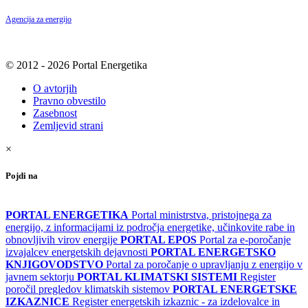
Agencija za energijo
© 2012 - 2026 Portal Energetika
O avtorjih
Pravno obvestilo
Zasebnost
Zemljevid strani
×
Pojdi na
PORTAL ENERGETIKA
Portal ministrstva, pristojnega za
energijo, z informacijami iz področja energetike, učinkovite rabe in
obnovljivih virov energije
PORTAL EPOS
Portal za e-poročanje
izvajalcev energetskih dejavnosti
PORTAL ENERGETSKO
KNJIGOVODSTVO
Portal za poročanje o upravljanju z energijo v
javnem sektorju
PORTAL KLIMATSKI SISTEMI
Register
poročil pregledov klimatskih sistemov
PORTAL ENERGETSKE
IZKAZNICE
Register energetskih izkaznic - za izdelovalce in