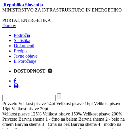
Republika Slovenija
MINISTRSTVO ZA INFRASTRUKTURO IN ENERGETIKO
PORTAL ENERGETIKA
Domov
Področja
Statistika
Dokumenti
Predpisi
Javne objave
E-Poročanje
DOSTOPNOST
Privzeto
Velikost pisave 14pt
Velikost pisave 16pt
Velikost pisave
18pt
Velikost pisave 20pt
Velikost pisave 125%
Velikost pisave 150%
Velikost pisave 200%
Privzeto
Barvna shema 1 - črno na belem
Barvna shema 2 - belo na
črnem
Barvna shema 3 - Črna na bež
Barvna shema 4 - modro na