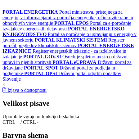
PORTAL ENERGETIKA
Portal ministrstva, pristojnega za
energijo, z informacijami iz področja energetike, učinkovite rabe in
obnovljivih virov energije
PORTAL EPOS
Portal za e-poročanje
izvajalcev energetskih dejavnosti
PORTAL ENERGETSKO
KNJIGOVODSTVO
Portal za poročanje o upravljanju z energijo v
javnem sektorju
PORTAL KLIMATSKI SISTEMI
Register
poročil pregledov klimatskih sistemov
PORTAL ENERGETSKE
IZKAZNICE
Register energetskih izkaznic - za izdelovalce in
izdajatelje
PORTAL GOV.SI
Osrednje spletno mesto o državni
upravi in njenih storitvah
PORTAL eUPRAVA
Državni portal za
državljane
PORTAL SPOT
Državni portal za podjetja in
podjetnike
PORTAL OPSI
Državni portal odprtih podatkov
Slovenije
×
Izjava o dostopnosti
Velikost pisave
Uporabite vgrajeno funkcijo brskalnika
CTRL + / CTRL -
Barvna shema