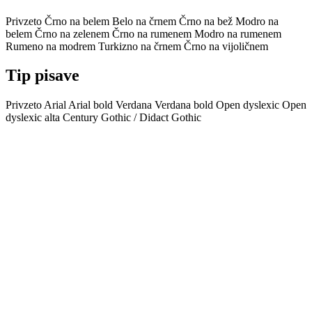
Privzeto
Črno na belem
Belo na črnem
Črno na bež
Modro na
belem
Črno na zelenem
Črno na rumenem
Modro na rumenem
Rumeno na modrem
Turkizno na črnem
Črno na vijoličnem
Tip pisave
Privzeto
Arial
Arial bold
Verdana
Verdana bold
Open dyslexic
Open
dyslexic alta
Century Gothic / Didact Gothic