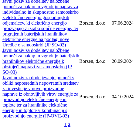
Javni poziv za dodelitev naložbene
pomoči za nakup in vgradnjo naprav za
individualno in skupnostno samooskrbo
z električno energijo gospodinjskih
odjemalcev, ki električno energijo
Borzen, d.o.o.
07.06.2024
proizvajajo z izrabo sončne energije, ter
prigrajenih baterijskih hranilnikov
električne energije na podlagi nove
Uredbe o samooskrbi (JP SO-02)
Javni poziv za dodelitev naložbene
pomoči za nakup in vgradnjo baterijskih
hranilnikov električne energije k
Borzen, d.o.o.
20.09.2024
obstoječi napravi za samooskrbo (JP
SO-03)
Javni poziv za dodeljevanje pomoči v
obliki neposrednih nepovratnih sredstev
za investicije v nove proizvodne
naprave iz obnovljivih virov energije za
Borzen, d.o.o.
04.10.2024
proizvodnjo električne energije in
toplote ter za hranilnike električne
energije in toplote v kombinaciji s
proizvodnjo energije (JP-OVE-03)
1
2