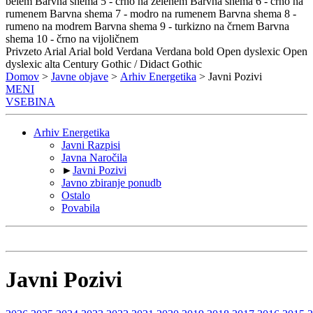
belem
Barvna shema 5 - črno na zelenem
Barvna shema 6 - črno na
rumenem
Barvna shema 7 - modro na rumenem
Barvna shema 8 -
rumeno na modrem
Barvna shema 9 - turkizno na črnem
Barvna
shema 10 - črno na vijoličnem
Privzeto
Arial
Arial bold
Verdana
Verdana bold
Open dyslexic
Open
dyslexic alta
Century Gothic / Didact Gothic
Domov
>
Javne objave
>
Arhiv Energetika
> Javni Pozivi
MENI
VSEBINA
Arhiv Energetika
Javni Razpisi
Javna Naročila
►
Javni Pozivi
Javno zbiranje ponudb
Ostalo
Povabila
Javni Pozivi