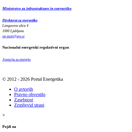
Ministrstvo za infrastrukturo in energetiko
Direktorat za energetiko
Langusova ulica 4
1000 Ljubljana
gp.mzie
@
gov
.
si
Nacionalni energetski regulativni organ
Agencija za energijo
© 2012 - 2026 Portal Energetika
O avtorjih
Pravno obvestilo
Zasebnost
Zemljevid strani
×
Pojdi na