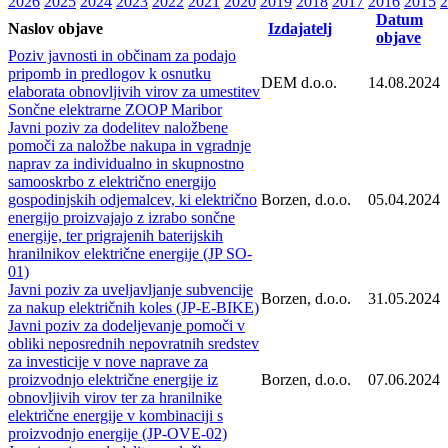
2026
2025
2024
2023
2022
2021
2020
2019
2018
2017
2016
2015
2
Datum
Naslov objave
Izdajatelj
objave
Poziv javnosti in občinam za podajo
pripomb in predlogov k osnutku
DEM d.o.o.
14.08.2024
elaborata obnovljivih virov za umestitev
Sončne elektrarne ZOOP Maribor
Javni poziv za dodelitev naložbene
pomoči za naložbe nakupa in vgradnje
naprav za individualno in skupnostno
samooskrbo z električno energijo
gospodinjskih odjemalcev, ki električno
Borzen, d.o.o.
05.04.2024
energijo proizvajajo z izrabo sončne
energije, ter prigrajenih baterijskih
hranilnikov električne energije (JP SO-
01)
Javni poziv za uveljavljanje subvencije
Borzen, d.o.o.
31.05.2024
za nakup električnih koles (JP-E-BIKE)
Javni poziv za dodeljevanje pomoči v
obliki neposrednih nepovratnih sredstev
za investicije v nove naprave za
proizvodnjo električne energije iz
Borzen, d.o.o.
07.06.2024
obnovljivih virov ter za hranilnike
električne energije v kombinaciji s
proizvodnjo energije (JP-OVE-02)