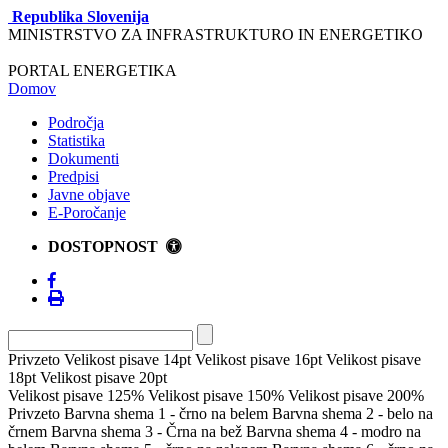
Republika Slovenija
MINISTRSTVO ZA INFRASTRUKTURO IN ENERGETIKO
PORTAL ENERGETIKA
Domov
Področja
Statistika
Dokumenti
Predpisi
Javne objave
E-Poročanje
DOSTOPNOST
Privzeto
Velikost pisave 14pt
Velikost pisave 16pt
Velikost pisave
18pt
Velikost pisave 20pt
Velikost pisave 125%
Velikost pisave 150%
Velikost pisave 200%
Privzeto
Barvna shema 1 - črno na belem
Barvna shema 2 - belo na
črnem
Barvna shema 3 - Črna na bež
Barvna shema 4 - modro na