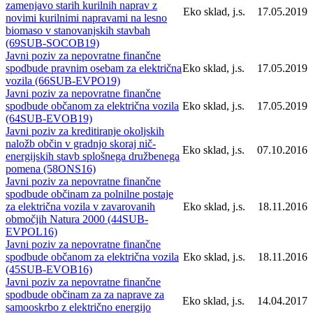
zamenjavo starih kurilnih naprav z
Eko sklad, j.s.
17.05.2019
novimi kurilnimi napravami na lesno
biomaso v stanovanjskih stavbah
(69SUB-SOCOB19)
Javni poziv za nepovratne finančne
spodbude pravnim osebam za električna
Eko sklad, j.s.
17.05.2019
vozila (66SUB-EVPO19)
Javni poziv za nepovratne finančne
spodbude občanom za električna vozila
Eko sklad, j.s.
17.05.2019
(64SUB-EVOB19)
Javni poziv za kreditiranje okoljskih
naložb občin v gradnjo skoraj nič-
Eko sklad, j.s.
07.10.2016
energijskih stavb splošnega družbenega
pomena (58ONS16)
Javni poziv za nepovratne finančne
spodbude občinam za polnilne postaje
za električna vozila v zavarovanih
Eko sklad, j.s.
18.11.2016
območjih Natura 2000 (44SUB-
EVPOL16)
Javni poziv za nepovratne finančne
spodbude občanom za električna vozila
Eko sklad, j.s.
18.11.2016
(45SUB-EVOB16)
Javni poziv za nepovratne finančne
spodbude občinam za za naprave za
Eko sklad, j.s.
14.04.2017
samooskrbo z električno energijo