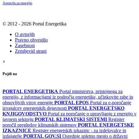
Agencija za energijo
© 2012 - 2026 Portal Energetika
O avtorjih
Pravno obvestilo
Zasebnost
Zemljevid strani
×
Pojdi na
PORTAL ENERGETIKA
Portal ministrstva, pristojnega za
energijo, z informacijami iz področja energetike, učinkovite rabe in
obnovljivih virov energije
PORTAL EPOS
Portal za e-poročanje
izvajalcev energetskih dejavnosti
PORTAL ENERGETSKO
KNJIGOVODSTVO
Portal za poročanje o upravljanju z energijo v
javnem sektorju
PORTAL KLIMATSKI SISTEMI
Register
poročil pregledov klimatskih sistemov
PORTAL ENERGETSKE
IZKAZNICE
Register energetskih izkaznic - za izdelovalce in
izdajatelje
PORTAL GOV.SI
Osrednje spletno mesto o državni