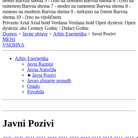
belem
Barvna shema 5 - črno na zelenem
Barvna shema 6 - črno na
rumenem
Barvna shema 7 - modro na rumenem
Barvna shema 8 -
rumeno na modrem
Barvna shema 9 - turkizno na črnem
Barvna
shema 10 - črno na vijoličnem
Privzeto
Arial
Arial bold
Verdana
Verdana bold
Open dyslexic
Open
dyslexic alta
Century Gothic / Didact Gothic
Domov
>
Javne objave
>
Arhiv Energetika
> Javni Pozivi
MENI
VSEBINA
Arhiv Energetika
Javni Razpisi
Javna Naročila
►
Javni Pozivi
Javno zbiranje ponudb
Ostalo
Povabila
Javni Pozivi