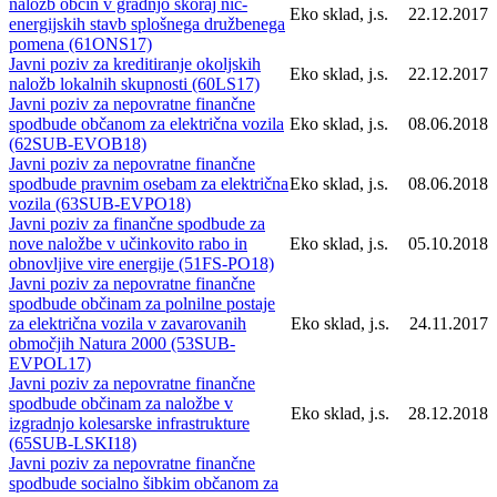
naložb občin v gradnjo skoraj nič-
Eko sklad, j.s.
22.12.2017
energijskih stavb splošnega družbenega
pomena (61ONS17)
Javni poziv za kreditiranje okoljskih
Eko sklad, j.s.
22.12.2017
naložb lokalnih skupnosti (60LS17)
Javni poziv za nepovratne finančne
spodbude občanom za električna vozila
Eko sklad, j.s.
08.06.2018
(62SUB-EVOB18)
Javni poziv za nepovratne finančne
spodbude pravnim osebam za električna
Eko sklad, j.s.
08.06.2018
vozila (63SUB-EVPO18)
Javni poziv za finančne spodbude za
nove naložbe v učinkovito rabo in
Eko sklad, j.s.
05.10.2018
obnovljive vire energije (51FS-PO18)
Javni poziv za nepovratne finančne
spodbude občinam za polnilne postaje
za električna vozila v zavarovanih
Eko sklad, j.s.
24.11.2017
območjih Natura 2000 (53SUB-
EVPOL17)
Javni poziv za nepovratne finančne
spodbude občinam za naložbe v
Eko sklad, j.s.
28.12.2018
izgradnjo kolesarske infrastrukture
(65SUB-LSKI18)
Javni poziv za nepovratne finančne
spodbude socialno šibkim občanom za