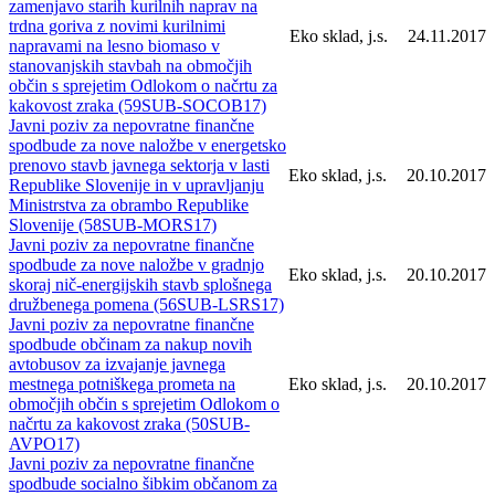
zamenjavo starih kurilnih naprav na
trdna goriva z novimi kurilnimi
Eko sklad, j.s.
24.11.2017
napravami na lesno biomaso v
stanovanjskih stavbah na območjih
občin s sprejetim Odlokom o načrtu za
kakovost zraka (59SUB-SOCOB17)
Javni poziv za nepovratne finančne
spodbude za nove naložbe v energetsko
prenovo stavb javnega sektorja v lasti
Eko sklad, j.s.
20.10.2017
Republike Slovenije in v upravljanju
Ministrstva za obrambo Republike
Slovenije (58SUB-MORS17)
Javni poziv za nepovratne finančne
spodbude za nove naložbe v gradnjo
Eko sklad, j.s.
20.10.2017
skoraj nič-energijskih stavb splošnega
družbenega pomena (56SUB-LSRS17)
Javni poziv za nepovratne finančne
spodbude občinam za nakup novih
avtobusov za izvajanje javnega
mestnega potniškega prometa na
Eko sklad, j.s.
20.10.2017
območjih občin s sprejetim Odlokom o
načrtu za kakovost zraka (50SUB-
AVPO17)
Javni poziv za nepovratne finančne
spodbude socialno šibkim občanom za