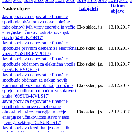
2026
2025
2024
2023
2022
2021
2020
2019
2018
2017
2016
2015
2
Datum
Naslov objave
Izdajatelj
objave
Javni poziv za nepovratne finančne
spodbude občanom za nove naložbe
rabe obnovljivih virov energije in večje
Eko sklad, j.s.
13.10.2017
energijske učinkovitosti stanovanjskih
stavb (54SUB-OB17)
Javni poziv za nepovratne finančne
spodbude pravnim osebam za električna
Eko sklad, j.s.
13.10.2017
vozila (55SUB-EVPO17)
Javni poziv za nepovratne finančne
spodbude občanom za električna vozila
Eko sklad, j.s.
13.10.2017
(57SUB-EVOB17)
Javni poziv za nepovratne finančne
spodbude občinam za nakup novih
komunalnih vozil na območjih občin s
Eko sklad, j.s.
22.12.2017
sprejetim odlokom o načrtu za kakovost
zraka (60SUB-KVLS17)
Javni poziv za nepovratne finančne
spodbude za nove naložbe rabe
obnovljivih virov energije in večje
Eko sklad, j.s.
22.12.2017
energijske učinkovitosti stavb v lasti
javnega sektorja (52SUB-JS17)
Javni poziv za kreditiranje okoljskih