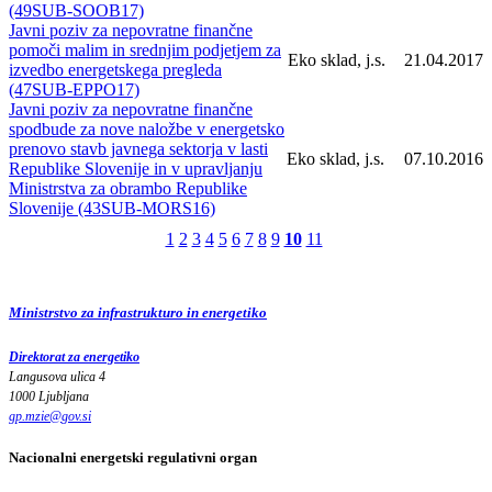
(49SUB-SOOB17)
Javni poziv za nepovratne finančne
pomoči malim in srednjim podjetjem za
Eko sklad, j.s.
21.04.2017
izvedbo energetskega pregleda
(47SUB-EPPO17)
Javni poziv za nepovratne finančne
spodbude za nove naložbe v energetsko
prenovo stavb javnega sektorja v lasti
Eko sklad, j.s.
07.10.2016
Republike Slovenije in v upravljanju
Ministrstva za obrambo Republike
Slovenije (43SUB-MORS16)
1
2
3
4
5
6
7
8
9
10
11
Ministrstvo za infrastrukturo in energetiko
Direktorat za energetiko
Langusova ulica 4
1000 Ljubljana
gp.mzie
@
gov
.
si
Nacionalni energetski regulativni organ