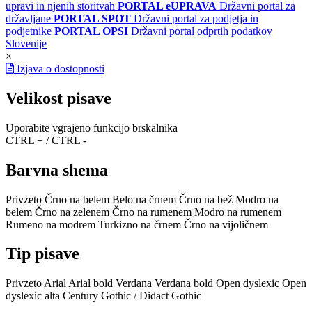
upravi in njenih storitvah
PORTAL eUPRAVA
Državni portal za
državljane
PORTAL SPOT
Državni portal za podjetja in
podjetnike
PORTAL OPSI
Državni portal odprtih podatkov
Slovenije
×
Izjava o dostopnosti
Velikost pisave
Uporabite vgrajeno funkcijo brskalnika
CTRL + / CTRL -
Barvna shema
Privzeto
Črno na belem
Belo na črnem
Črno na bež
Modro na
belem
Črno na zelenem
Črno na rumenem
Modro na rumenem
Rumeno na modrem
Turkizno na črnem
Črno na vijoličnem
Tip pisave
Privzeto
Arial
Arial bold
Verdana
Verdana bold
Open dyslexic
Open
dyslexic alta
Century Gothic / Didact Gothic