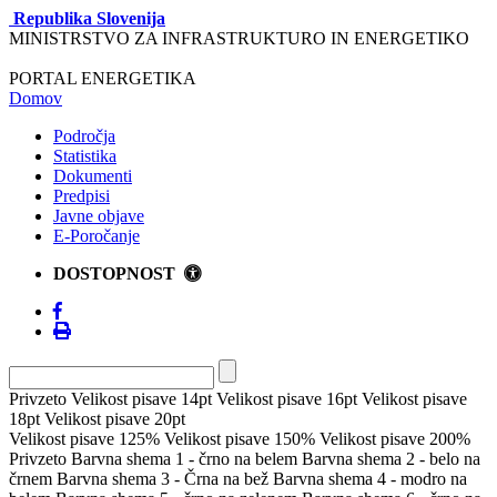
Republika Slovenija
MINISTRSTVO ZA INFRASTRUKTURO IN ENERGETIKO
PORTAL ENERGETIKA
Domov
Področja
Statistika
Dokumenti
Predpisi
Javne objave
E-Poročanje
DOSTOPNOST
Privzeto
Velikost pisave 14pt
Velikost pisave 16pt
Velikost pisave
18pt
Velikost pisave 20pt
Velikost pisave 125%
Velikost pisave 150%
Velikost pisave 200%
Privzeto
Barvna shema 1 - črno na belem
Barvna shema 2 - belo na
črnem
Barvna shema 3 - Črna na bež
Barvna shema 4 - modro na