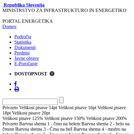
Republika Slovenija
MINISTRSTVO ZA INFRASTRUKTURO IN ENERGETIKO
PORTAL ENERGETIKA
Domov
Področja
Statistika
Dokumenti
Predpisi
Javne objave
E-Poročanje
DOSTOPNOST
Privzeto
Velikost pisave 14pt
Velikost pisave 16pt
Velikost pisave
18pt
Velikost pisave 20pt
Velikost pisave 125%
Velikost pisave 150%
Velikost pisave 200%
Privzeto
Barvna shema 1 - črno na belem
Barvna shema 2 - belo na
črnem
Barvna shema 3 - Črna na bež
Barvna shema 4 - modro na