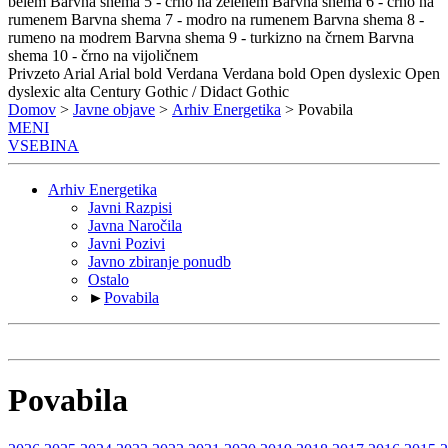
belem
Barvna shema 5 - črno na zelenem
Barvna shema 6 - črno na
rumenem
Barvna shema 7 - modro na rumenem
Barvna shema 8 -
rumeno na modrem
Barvna shema 9 - turkizno na črnem
Barvna
shema 10 - črno na vijoličnem
Privzeto
Arial
Arial bold
Verdana
Verdana bold
Open dyslexic
Open
dyslexic alta
Century Gothic / Didact Gothic
Domov
>
Javne objave
>
Arhiv Energetika
> Povabila
MENI
VSEBINA
Arhiv Energetika
Javni Razpisi
Javna Naročila
Javni Pozivi
Javno zbiranje ponudb
Ostalo
►
Povabila
Povabila