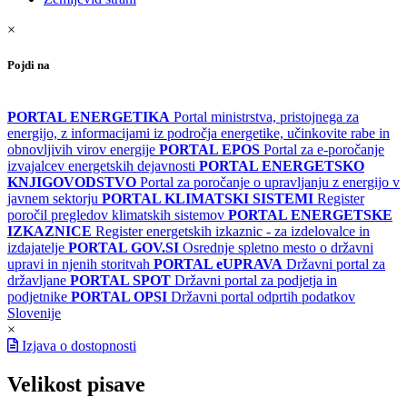
×
Pojdi na
PORTAL ENERGETIKA
Portal ministrstva, pristojnega za
energijo, z informacijami iz področja energetike, učinkovite rabe in
obnovljivih virov energije
PORTAL EPOS
Portal za e-poročanje
izvajalcev energetskih dejavnosti
PORTAL ENERGETSKO
KNJIGOVODSTVO
Portal za poročanje o upravljanju z energijo v
javnem sektorju
PORTAL KLIMATSKI SISTEMI
Register
poročil pregledov klimatskih sistemov
PORTAL ENERGETSKE
IZKAZNICE
Register energetskih izkaznic - za izdelovalce in
izdajatelje
PORTAL GOV.SI
Osrednje spletno mesto o državni
upravi in njenih storitvah
PORTAL eUPRAVA
Državni portal za
državljane
PORTAL SPOT
Državni portal za podjetja in
podjetnike
PORTAL OPSI
Državni portal odprtih podatkov
Slovenije
×
Izjava o dostopnosti
Velikost pisave