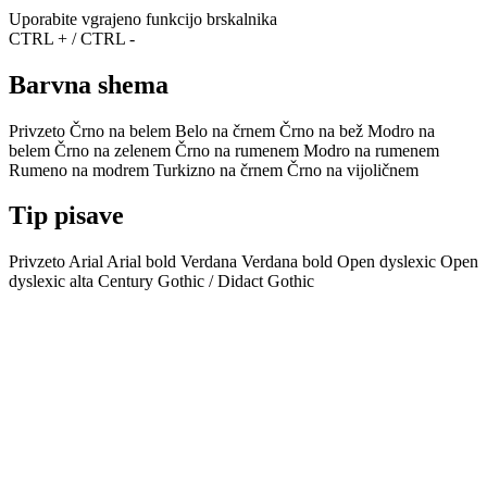
Uporabite vgrajeno funkcijo brskalnika
CTRL + / CTRL -
Barvna shema
Privzeto
Črno na belem
Belo na črnem
Črno na bež
Modro na
belem
Črno na zelenem
Črno na rumenem
Modro na rumenem
Rumeno na modrem
Turkizno na črnem
Črno na vijoličnem
Tip pisave
Privzeto
Arial
Arial bold
Verdana
Verdana bold
Open dyslexic
Open
dyslexic alta
Century Gothic / Didact Gothic