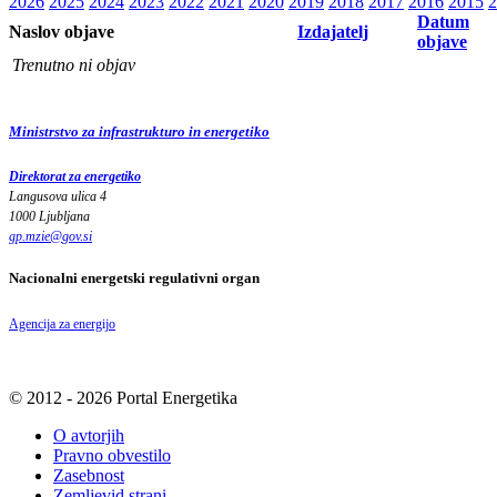
2026
2025
2024
2023
2022
2021
2020
2019
2018
2017
2016
2015
2
Datum
Naslov objave
Izdajatelj
objave
Trenutno ni objav
Ministrstvo za infrastrukturo in energetiko
Direktorat za energetiko
Langusova ulica 4
1000 Ljubljana
gp.mzie
@
gov
.
si
Nacionalni energetski regulativni organ
Agencija za energijo
© 2012 - 2026 Portal Energetika
O avtorjih
Pravno obvestilo
Zasebnost
Zemljevid strani