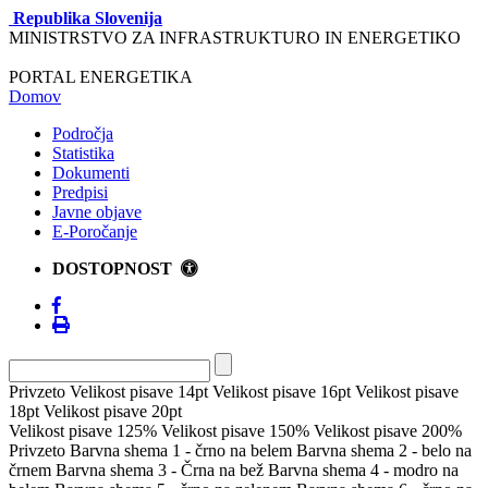
Republika Slovenija
MINISTRSTVO ZA INFRASTRUKTURO IN ENERGETIKO
PORTAL ENERGETIKA
Domov
Področja
Statistika
Dokumenti
Predpisi
Javne objave
E-Poročanje
DOSTOPNOST
Privzeto
Velikost pisave 14pt
Velikost pisave 16pt
Velikost pisave
18pt
Velikost pisave 20pt
Velikost pisave 125%
Velikost pisave 150%
Velikost pisave 200%
Privzeto
Barvna shema 1 - črno na belem
Barvna shema 2 - belo na
črnem
Barvna shema 3 - Črna na bež
Barvna shema 4 - modro na