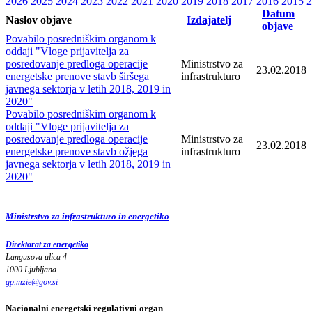
2026
2025
2024
2023
2022
2021
2020
2019
2018
2017
2016
2015
2
Datum
Naslov objave
Izdajatelj
objave
Povabilo posredniškim organom k
oddaji "Vloge prijavitelja za
posredovanje predloga operacije
Ministrstvo za
23.02.2018
energetske prenove stavb širšega
infrastrukturo
javnega sektorja v letih 2018, 2019 in
2020"
Povabilo posredniškim organom k
oddaji "Vloge prijavitelja za
posredovanje predloga operacije
Ministrstvo za
23.02.2018
energetske prenove stavb ožjega
infrastrukturo
javnega sektorja v letih 2018, 2019 in
2020"
Ministrstvo za infrastrukturo in energetiko
Direktorat za energetiko
Langusova ulica 4
1000 Ljubljana
gp.mzie
@
gov
.
si
Nacionalni energetski regulativni organ