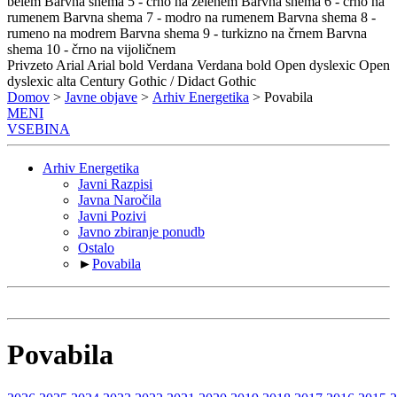
belem
Barvna shema 5 - črno na zelenem
Barvna shema 6 - črno na
rumenem
Barvna shema 7 - modro na rumenem
Barvna shema 8 -
rumeno na modrem
Barvna shema 9 - turkizno na črnem
Barvna
shema 10 - črno na vijoličnem
Privzeto
Arial
Arial bold
Verdana
Verdana bold
Open dyslexic
Open
dyslexic alta
Century Gothic / Didact Gothic
Domov
>
Javne objave
>
Arhiv Energetika
> Povabila
MENI
VSEBINA
Arhiv Energetika
Javni Razpisi
Javna Naročila
Javni Pozivi
Javno zbiranje ponudb
Ostalo
►
Povabila
Povabila