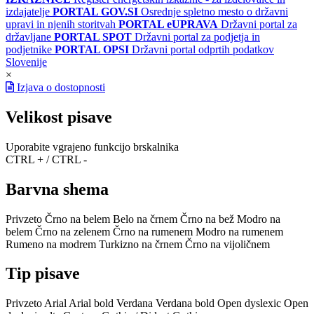
izdajatelje
PORTAL GOV.SI
Osrednje spletno mesto o državni
upravi in njenih storitvah
PORTAL eUPRAVA
Državni portal za
državljane
PORTAL SPOT
Državni portal za podjetja in
podjetnike
PORTAL OPSI
Državni portal odprtih podatkov
Slovenije
×
Izjava o dostopnosti
Velikost pisave
Uporabite vgrajeno funkcijo brskalnika
CTRL + / CTRL -
Barvna shema
Privzeto
Črno na belem
Belo na črnem
Črno na bež
Modro na
belem
Črno na zelenem
Črno na rumenem
Modro na rumenem
Rumeno na modrem
Turkizno na črnem
Črno na vijoličnem
Tip pisave
Privzeto
Arial
Arial bold
Verdana
Verdana bold
Open dyslexic
Open