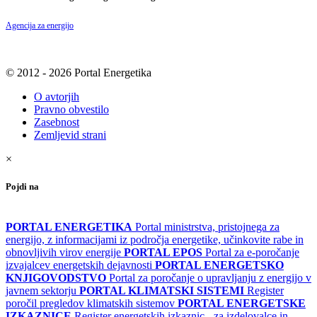
Agencija za energijo
© 2012 - 2026 Portal Energetika
O avtorjih
Pravno obvestilo
Zasebnost
Zemljevid strani
×
Pojdi na
PORTAL ENERGETIKA
Portal ministrstva, pristojnega za
energijo, z informacijami iz področja energetike, učinkovite rabe in
obnovljivih virov energije
PORTAL EPOS
Portal za e-poročanje
izvajalcev energetskih dejavnosti
PORTAL ENERGETSKO
KNJIGOVODSTVO
Portal za poročanje o upravljanju z energijo v
javnem sektorju
PORTAL KLIMATSKI SISTEMI
Register
poročil pregledov klimatskih sistemov
PORTAL ENERGETSKE
IZKAZNICE
Register energetskih izkaznic - za izdelovalce in