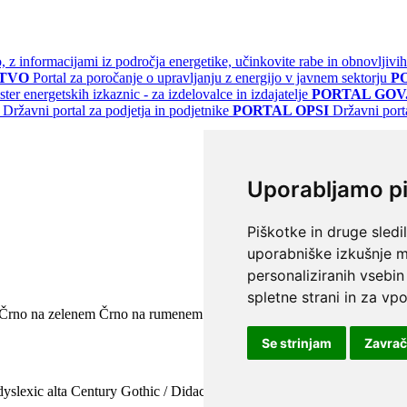
jo, z informacijami iz področja energetike, učinkovite rabe in obnovljivih
STVO
Portal za poročanje o upravljanju z energijo v javnem sektorju
P
ster energetskih izkaznic - za izdelovalce in izdajatelje
PORTAL GOV.
Državni portal za podjetja in podjetnike
PORTAL OPSI
Državni port
Uporabljamo p
Piškotke in druge sledi
uporabniške izkušnje m
personaliziranih vsebin
spletne strani in za vpo
Črno na zelenem
Črno na rumenem
Modro na rumenem
Rumeno na m
Se strinjam
Zavra
yslexic alta
Century Gothic / Didact Gothic