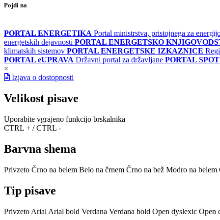
Pojdi na
PORTAL ENERGETIKA
Portal ministrstva, pristojnega za energi
energetskih dejavnosti
PORTAL ENERGETSKO KNJIGOVOD
klimatskih sistemov
PORTAL ENERGETSKE IZKAZNICE
Regi
PORTAL eUPRAVA
Državni portal za državljane
PORTAL SPOT
×
Izjava o dostopnosti
Velikost pisave
Uporabite vgrajeno funkcijo brskalnika
CTRL + / CTRL -
Barvna shema
Privzeto
Črno na belem
Belo na črnem
Črno na bež
Modro na belem
Tip pisave
Privzeto
Arial
Arial bold
Verdana
Verdana bold
Open dyslexic
Open d