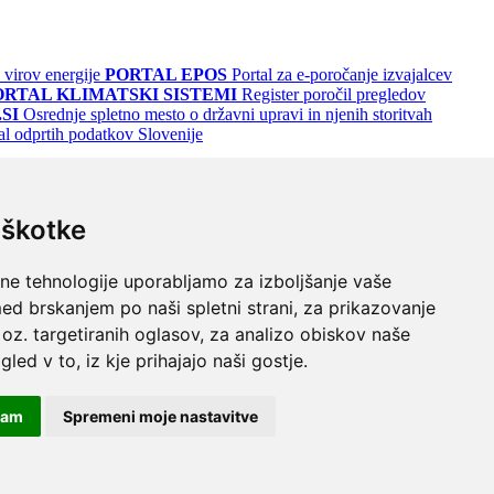
 virov energije
PORTAL EPOS
Portal za e-poročanje izvajalcev
ORTAL KLIMATSKI SISTEMI
Register poročil pregledov
SI
Osrednje spletno mesto o državni upravi in njenih storitvah
al odprtih podatkov Slovenije
iškotke
lne tehnologije uporabljamo za izboljšanje vaše
ed brskanjem po naši spletni strani, za prikazovanje
 oz. targetiranih oglasov, za analizo obiskov naše
gled v to, iz kje prihajajo naši gostje.
odrem
Turkizno na črnem
Črno na vijoličnem
čam
Spremeni moje nastavitve