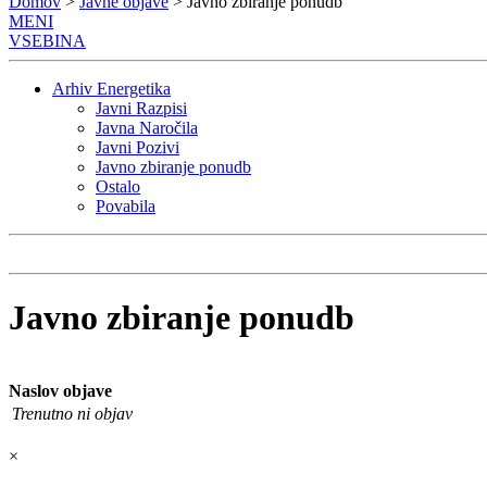
Domov
>
Javne objave
> Javno zbiranje ponudb
MENI
VSEBINA
Arhiv Energetika
Javni Razpisi
Javna Naročila
Javni Pozivi
Javno zbiranje ponudb
Ostalo
Povabila
Javno zbiranje ponudb
Naslov objave
Trenutno ni objav
×