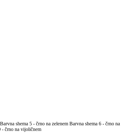
Barvna shema 5 - črno na zelenem
Barvna shema 6 - črno na
- črno na vijoličnem