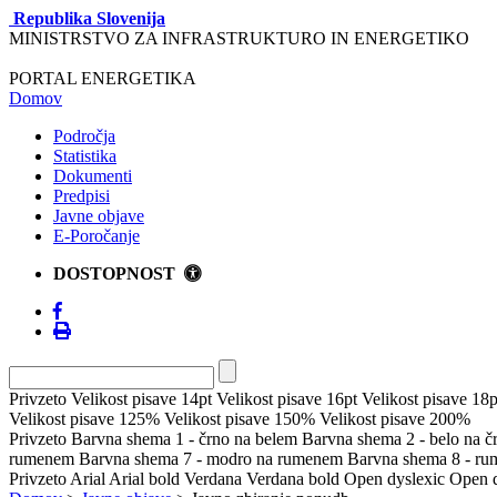
Republika Slovenija
MINISTRSTVO ZA INFRASTRUKTURO IN ENERGETIKO
PORTAL ENERGETIKA
Domov
Področja
Statistika
Dokumenti
Predpisi
Javne objave
E-Poročanje
DOSTOPNOST
Privzeto
Velikost pisave 14pt
Velikost pisave 16pt
Velikost pisave 18p
Velikost pisave 125%
Velikost pisave 150%
Velikost pisave 200%
Privzeto
Barvna shema 1 - črno na belem
Barvna shema 2 - belo na 
rumenem
Barvna shema 7 - modro na rumenem
Barvna shema 8 - r
Privzeto
Arial
Arial bold
Verdana
Verdana bold
Open dyslexic
Open d