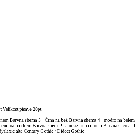
t
Velikost pisave 20pt
črnem
Barvna shema 3 - Črna na bež
Barvna shema 4 - modro na belem
umeno na modrem
Barvna shema 9 - turkizno na črnem
Barvna shema 10 
yslexic alta
Century Gothic / Didact Gothic