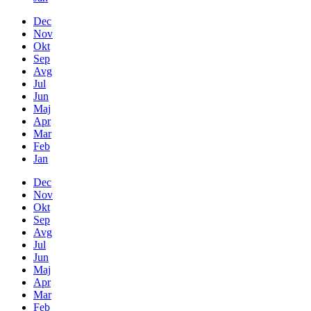
Dec
Nov
Okt
Sep
Avg
Jul
Jun
Maj
Apr
Mar
Feb
Jan
Dec
Nov
Okt
Sep
Avg
Jul
Jun
Maj
Apr
Mar
Feb