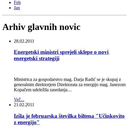
Feb
Jan
Arhiv glavnih novic
28.02.2011
Energetski ministri sprejeli sklepe o novi
energetski strategiji
Ministrica za gospodarstvo mag. Darja Radić se je skupaj z
generalnim direktorjem Direktorata za energijo mag. Janezom
Kopačem udeležila zasedanja…
Več...
21.02.2011
Izšla je februarska številka biltena "Učinkovito
z energijo"