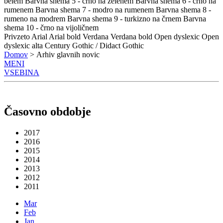
belem
Barvna shema 5 - črno na zelenem
Barvna shema 6 - črno na
rumenem
Barvna shema 7 - modro na rumenem
Barvna shema 8 -
rumeno na modrem
Barvna shema 9 - turkizno na črnem
Barvna
shema 10 - črno na vijoličnem
Privzeto
Arial
Arial bold
Verdana
Verdana bold
Open dyslexic
Open
dyslexic alta
Century Gothic / Didact Gothic
Domov
> Arhiv glavnih novic
MENI
VSEBINA
Časovno obdobje
2017
2016
2015
2014
2013
2012
2011
Mar
Feb
Jan