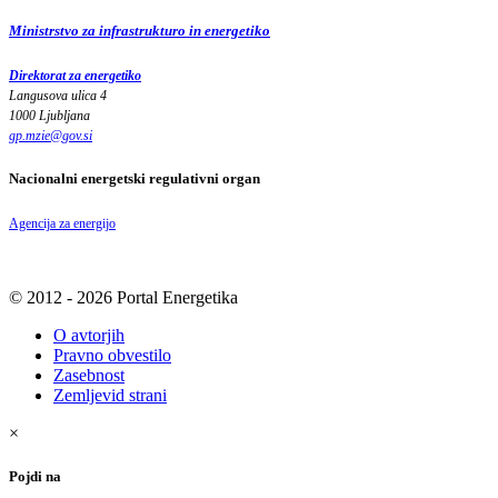
Ministrstvo za infrastrukturo in energetiko
Direktorat za energetiko
Langusova ulica 4
1000 Ljubljana
gp.mzie
@
gov
.
si
Nacionalni energetski regulativni organ
Agencija za energijo
© 2012 - 2026 Portal Energetika
O avtorjih
Pravno obvestilo
Zasebnost
Zemljevid strani
×
Pojdi na