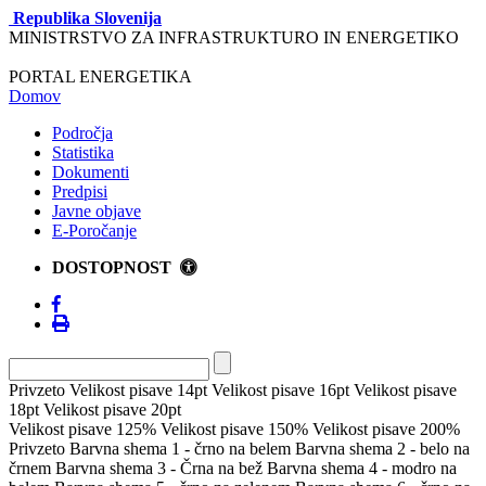
Republika Slovenija
MINISTRSTVO ZA INFRASTRUKTURO IN ENERGETIKO
PORTAL ENERGETIKA
Domov
Področja
Statistika
Dokumenti
Predpisi
Javne objave
E-Poročanje
DOSTOPNOST
Privzeto
Velikost pisave 14pt
Velikost pisave 16pt
Velikost pisave
18pt
Velikost pisave 20pt
Velikost pisave 125%
Velikost pisave 150%
Velikost pisave 200%
Privzeto
Barvna shema 1 - črno na belem
Barvna shema 2 - belo na
črnem
Barvna shema 3 - Črna na bež
Barvna shema 4 - modro na