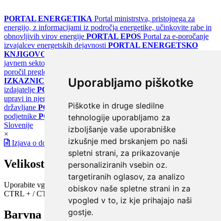
PORTAL ENERGETIKA
Portal ministrstva, pristojnega za
energijo, z informacijami iz področja energetike, učinkovite rabe in
obnovljivih virov energije
PORTAL EPOS
Portal za e-poročanje
izvajalcev energetskih dejavnosti
PORTAL ENERGETSKO
KNJIGOVODSTVO
Portal za poročanje o upravljanju z energijo v
javnem sektorju
PORTAL KLIMATSKI SISTEMI
Register
poročil pregledov klimatskih sistemov
PORTAL ENERGETSKE
Uporabljamo piškotke
IZKAZNICE
Register energetskih izkaznic - za izdelovalce in
izdajatelje
PORTAL GOV.SI
Osrednje spletno mesto o državni
upravi in njenih storitvah
PORTAL eUPRAVA
Državni portal za
Piškotke in druge sledilne
državljane
PORTAL SPOT
Državni portal za podjetja in
podjetnike
PORTAL OPSI
Državni portal odprtih podatkov
tehnologije uporabljamo za
Slovenije
izboljšanje vaše uporabniške
×
izkušnje med brskanjem po naši
Izjava o dostopnosti
spletni strani, za prikazovanje
Velikost pisave
personaliziranih vsebin oz.
targetiranih oglasov, za analizo
Uporabite vgrajeno funkcijo brskalnika
obiskov naše spletne strani in za
CTRL + / CTRL -
vpogled v to, iz kje prihajajo naši
gostje.
Barvna shema