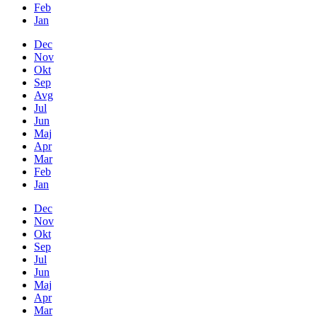
Feb
Jan
Dec
Nov
Okt
Sep
Avg
Jul
Jun
Maj
Apr
Mar
Feb
Jan
Dec
Nov
Okt
Sep
Jul
Jun
Maj
Apr
Mar