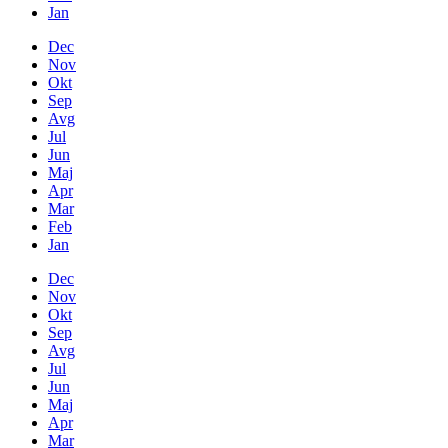
Jan
Dec
Nov
Okt
Sep
Avg
Jul
Jun
Maj
Apr
Mar
Feb
Jan
Dec
Nov
Okt
Sep
Avg
Jul
Jun
Maj
Apr
Mar