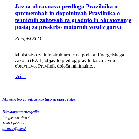
Javna obravnava predloga Pravilnika o
spremembah in dopolnitvah Pravilnika o
tehničnih zahtevah za gradnjo in obratovanje
postaj za preskrbo motornih vozil z gorivi
Predpisi SLO
Ministrstvo za infrastrukturo je na podlagi Energetskega
zakona (EZ-1) objavilo predlog pravilnika za javno
obravnavo. Pravilnik določa minimalne…
Več...
Ministrstvo za infrastrukturo in energetiko
Direktorat za energetiko
Langusova ulica 4
1000 Ljubljana
gp.mzie
@
gov
.
si