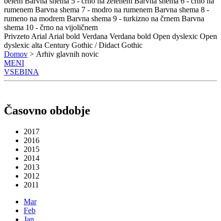
belem
Barvna shema 5 - črno na zelenem
Barvna shema 6 - črno na
rumenem
Barvna shema 7 - modro na rumenem
Barvna shema 8 -
rumeno na modrem
Barvna shema 9 - turkizno na črnem
Barvna
shema 10 - črno na vijoličnem
Privzeto
Arial
Arial bold
Verdana
Verdana bold
Open dyslexic
Open
dyslexic alta
Century Gothic / Didact Gothic
Domov
> Arhiv glavnih novic
MENI
VSEBINA
Časovno obdobje
2017
2016
2015
2014
2013
2012
2011
Mar
Feb
Jan