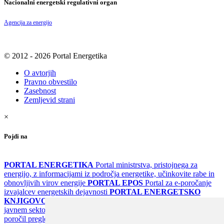
Nacionalni energetski regulativni organ
Agencija za energijo
© 2012 - 2026 Portal Energetika
O avtorjih
Pravno obvestilo
Zasebnost
Zemljevid strani
×
Pojdi na
PORTAL ENERGETIKA
Portal ministrstva, pristojnega za
energijo, z informacijami iz področja energetike, učinkovite rabe in
obnovljivih virov energije
PORTAL EPOS
Portal za e-poročanje
izvajalcev energetskih dejavnosti
PORTAL ENERGETSKO
KNJIGOVODSTVO
Portal za poročanje o upravljanju z energijo v
javnem sektorju
PORTAL KLIMATSKI SISTEMI
Register
poročil pregledov klimatskih sistemov
PORTAL ENERGETSKE