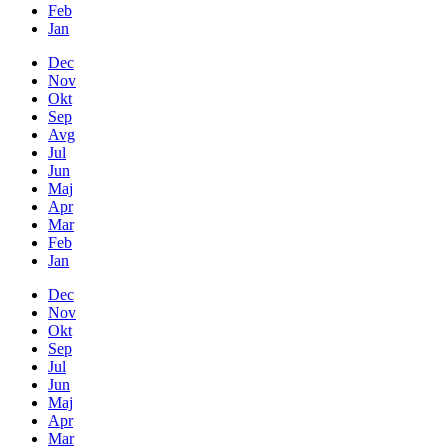
Feb
Jan
Dec
Nov
Okt
Sep
Avg
Jul
Jun
Maj
Apr
Mar
Feb
Jan
Dec
Nov
Okt
Sep
Jul
Jun
Maj
Apr
Mar