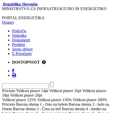
Republika Slovenija
MINISTRSTVO ZA INFRASTRUKTURO IN ENERGETIKO
PORTAL ENERGETIKA
Domov
Področja
Statistika
Dokumenti
Predpisi
Javne objave
E-Poročanje
DOSTOPNOST
Privzeto
Velikost pisave 14pt
Velikost pisave 16pt
Velikost pisave
18pt
Velikost pisave 20pt
Velikost pisave 125%
Velikost pisave 150%
Velikost pisave 200%
Privzeto
Barvna shema 1 - črno na belem
Barvna shema 2 - belo na
črnem
Barvna shema 3 - Črna na bež
Barvna shema 4 - modro na