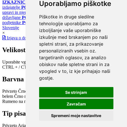
Uporabljamo piškotke
IZKAZNICE
Register energetskih izkaznic - za izdelovalce in
izdajatelje
PORTAL GOV.SI
Osrednje spletno mesto o državni
upravi in njenih storitvah
PORTAL eUPRAVA
Državni portal za
Piškotke in druge sledilne
državljane
PORTAL SPOT
Državni portal za podjetja in
podjetnike
PORTAL OPSI
Državni portal odprtih podatkov
tehnologije uporabljamo za
Slovenije
izboljšanje vaše uporabniške
×
izkušnje med brskanjem po naši
Izjava o dostopnosti
spletni strani, za prikazovanje
Velikost pisave
personaliziranih vsebin oz.
targetiranih oglasov, za analizo
Uporabite vgrajeno funkcijo brskalnika
obiskov naše spletne strani in za
CTRL + / CTRL -
vpogled v to, iz kje prihajajo naši
gostje.
Barvna shema
Privzeto
Črno na belem
Belo na črnem
Črno na bež
Modro na
Se strinjam
belem
Črno na zelenem
Črno na rumenem
Modro na rumenem
Rumeno na modrem
Turkizno na črnem
Črno na vijoličnem
Zavračam
Tip pisave
Spremeni moje nastavitve
Privzeto
Arial
Arial bold
Verdana
Verdana bold
Open dyslexic
Open