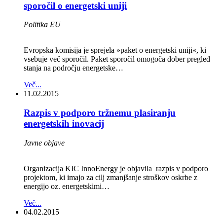
sporočil o energetski uniji
Politika EU
Evropska komisija je sprejela »paket o energetski uniji«, ki
vsebuje več sporočil. Paket sporočil omogoča dober pregled
stanja na področju energetske…
Več...
11.02.2015
Razpis v podporo tržnemu plasiranju
energetskih inovacij
Javne objave
Organizacija KIC InnoEnergy je objavila razpis v podporo
projektom, ki imajo za cilj zmanjšanje stroškov oskrbe z
energijo oz. energetskimi…
Več...
04.02.2015