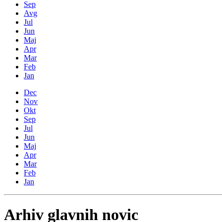
Sep
Avg
Jul
Jun
Maj
Apr
Mar
Feb
Jan
Dec
Nov
Okt
Sep
Jul
Jun
Maj
Apr
Mar
Feb
Jan
Arhiv glavnih novic