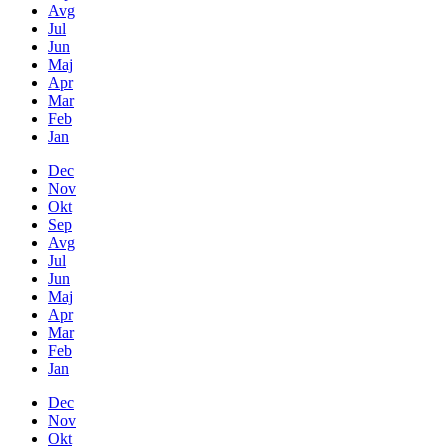
Avg
Jul
Jun
Maj
Apr
Mar
Feb
Jan
Dec
Nov
Okt
Sep
Avg
Jul
Jun
Maj
Apr
Mar
Feb
Jan
Dec
Nov
Okt