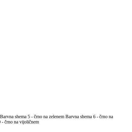
Barvna shema 5 - črno na zelenem
Barvna shema 6 - črno na
- črno na vijoličnem