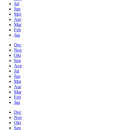
Jul
Jun
Maj
Apr
Mar
Feb
Jan
Dec
Nov
Okt
Sep
Avg
Jul
Jun
Maj
Apr
Mar
Feb
Jan
Dec
Nov
Okt
Sep