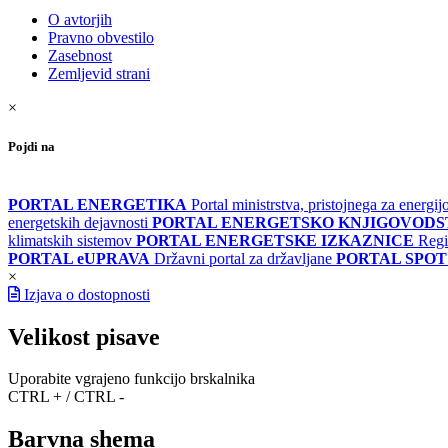
O avtorjih
Pravno obvestilo
Zasebnost
Zemljevid strani
×
Pojdi na
PORTAL ENERGETIKA
Portal ministrstva, pristojnega za energi
energetskih dejavnosti
PORTAL ENERGETSKO KNJIGOVOD
klimatskih sistemov
PORTAL ENERGETSKE IZKAZNICE
Regi
PORTAL eUPRAVA
Državni portal za državljane
PORTAL SPOT
×
Izjava o dostopnosti
Velikost pisave
Uporabite vgrajeno funkcijo brskalnika
CTRL + / CTRL -
Barvna shema