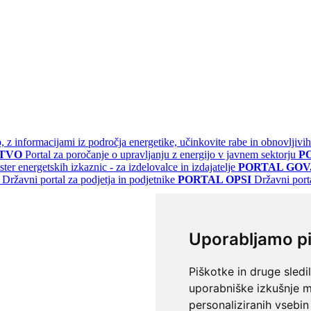
jo, z informacijami iz področja energetike, učinkovite rabe in obnovljivih
STVO
Portal za poročanje o upravljanju z energijo v javnem sektorju
P
ster energetskih izkaznic - za izdelovalce in izdajatelje
PORTAL GOV.
Državni portal za podjetja in podjetnike
PORTAL OPSI
Državni port
Uporabljamo p
Piškotke in druge sledi
uporabniške izkušnje m
personaliziranih vsebin