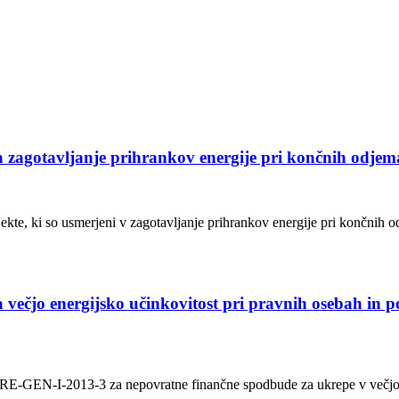
 zagotavljanje prihrankov energije pri končnih odjema
jekte, ki so usmerjeni v zagotavljanje prihrankov energije pri končnih
 večjo energijsko učinkovitost pri pravnih osebah in 
is URE-GEN-I-2013-3 za nepovratne finančne spodbude za ukrepe v večj