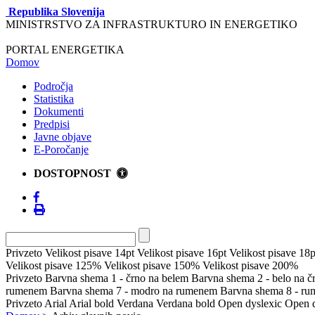
Republika Slovenija
MINISTRSTVO ZA INFRASTRUKTURO IN ENERGETIKO
PORTAL ENERGETIKA
Domov
Področja
Statistika
Dokumenti
Predpisi
Javne objave
E-Poročanje
DOSTOPNOST
Privzeto
Velikost pisave 14pt
Velikost pisave 16pt
Velikost pisave 18p
Velikost pisave 125%
Velikost pisave 150%
Velikost pisave 200%
Privzeto
Barvna shema 1 - črno na belem
Barvna shema 2 - belo na 
rumenem
Barvna shema 7 - modro na rumenem
Barvna shema 8 - r
Privzeto
Arial
Arial bold
Verdana
Verdana bold
Open dyslexic
Open d