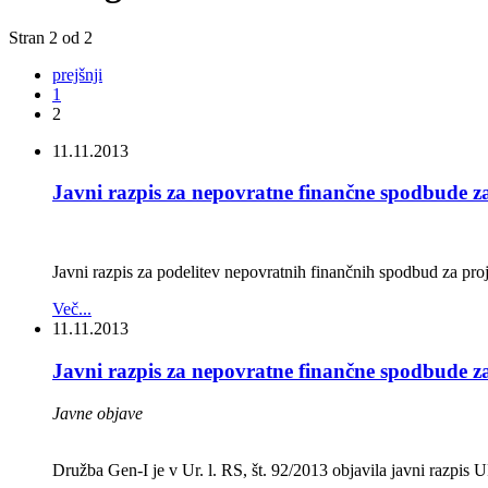
Stran 2 od 2
prejšnji
1
2
11.11.2013
Javni razpis za nepovratne finančne spodbude za
Javni razpis za podelitev nepovratnih finančnih spodbud za pro
Več...
11.11.2013
Javni razpis za nepovratne finančne spodbude za
Javne objave
Družba Gen-I je v Ur. l. RS, št. 92/2013 objavila javni razp