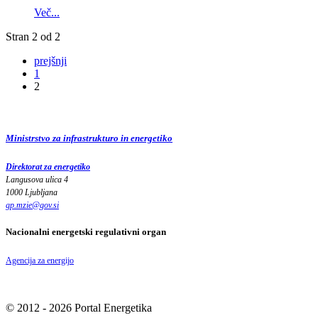
Več...
Stran 2 od 2
prejšnji
1
2
Ministrstvo za infrastrukturo in energetiko
Direktorat za energetiko
Langusova ulica 4
1000 Ljubljana
gp.mzie
@
gov
.
si
Nacionalni energetski regulativni organ
Agencija za energijo
© 2012 - 2026 Portal Energetika