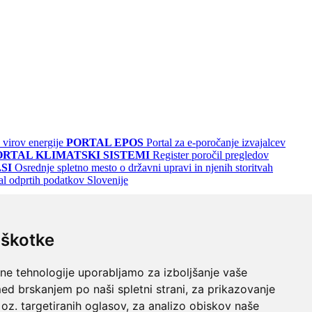
 virov energije
PORTAL EPOS
Portal za e-poročanje izvajalcev
ORTAL KLIMATSKI SISTEMI
Register poročil pregledov
SI
Osrednje spletno mesto o državni upravi in njenih storitvah
al odprtih podatkov Slovenije
iškotke
lne tehnologije uporabljamo za izboljšanje vaše
ed brskanjem po naši spletni strani, za prikazovanje
 oz. targetiranih oglasov, za analizo obiskov naše