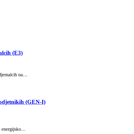
lcih (E3)
 odjemalcih na…
podjetnikih (GEN-I)
o energijsko…