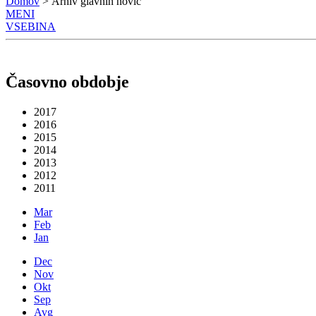
Domov
> Arhiv glavnih novic
MENI
VSEBINA
Časovno obdobje
2017
2016
2015
2014
2013
2012
2011
Mar
Feb
Jan
Dec
Nov
Okt
Sep
Avg