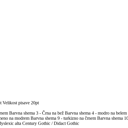
t
Velikost pisave 20pt
črnem
Barvna shema 3 - Črna na bež
Barvna shema 4 - modro na belem
umeno na modrem
Barvna shema 9 - turkizno na črnem
Barvna shema 10 
yslexic alta
Century Gothic / Didact Gothic