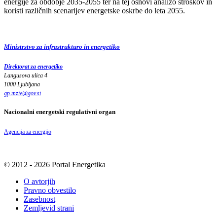
energije za obdobje 2035-2055 ter na tej osnovi analizo stroškov in
koristi različnih scenarijev energetske oskrbe do leta 2055.
Ministrstvo za infrastrukturo in energetiko
Direktorat za energetiko
Langusova ulica 4
1000 Ljubljana
gp.mzie
@
gov
.
si
Nacionalni energetski regulativni organ
Agencija za energijo
© 2012 - 2026 Portal Energetika
O avtorjih
Pravno obvestilo
Zasebnost
Zemljevid strani