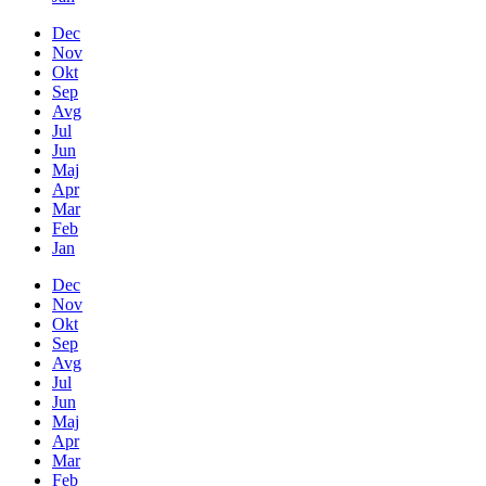
Dec
Nov
Okt
Sep
Avg
Jul
Jun
Maj
Apr
Mar
Feb
Jan
Dec
Nov
Okt
Sep
Avg
Jul
Jun
Maj
Apr
Mar
Feb