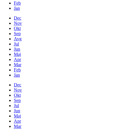
Feb
Jan
Dec
Nov
Okt
Sep
Avg
Jul
Jun
Maj
Apr
Mar
Feb
Jan
Dec
Nov
Okt
Sep
Jul
Jun
Maj
Apr
Mar