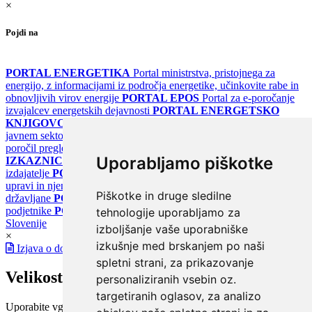
×
Pojdi na
PORTAL ENERGETIKA
Portal ministrstva, pristojnega za
energijo, z informacijami iz področja energetike, učinkovite rabe in
obnovljivih virov energije
PORTAL EPOS
Portal za e-poročanje
izvajalcev energetskih dejavnosti
PORTAL ENERGETSKO
KNJIGOVODSTVO
Portal za poročanje o upravljanju z energijo v
javnem sektorju
PORTAL KLIMATSKI SISTEMI
Register
poročil pregledov klimatskih sistemov
PORTAL ENERGETSKE
Uporabljamo piškotke
IZKAZNICE
Register energetskih izkaznic - za izdelovalce in
izdajatelje
PORTAL GOV.SI
Osrednje spletno mesto o državni
upravi in njenih storitvah
PORTAL eUPRAVA
Državni portal za
Piškotke in druge sledilne
državljane
PORTAL SPOT
Državni portal za podjetja in
podjetnike
PORTAL OPSI
Državni portal odprtih podatkov
tehnologije uporabljamo za
Slovenije
izboljšanje vaše uporabniške
×
izkušnje med brskanjem po naši
Izjava o dostopnosti
spletni strani, za prikazovanje
Velikost pisave
personaliziranih vsebin oz.
targetiranih oglasov, za analizo
Uporabite vgrajeno funkcijo brskalnika