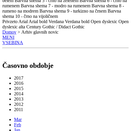
belem
Barvna shema 5 - črno na zelenem
Barvna shema 6 - črno na
rumenem
Barvna shema 7 - modro na rumenem
Barvna shema 8 -
rumeno na modrem
Barvna shema 9 - turkizno na črnem
Barvna
shema 10 - črno na vijoličnem
Privzeto
Arial
Arial bold
Verdana
Verdana bold
Open dyslexic
Open
dyslexic alta
Century Gothic / Didact Gothic
Domov
> Arhiv glavnih novic
MENI
VSEBINA
Časovno obdobje
2017
2016
2015
2014
2013
2012
2011
Mar
Feb
Jan