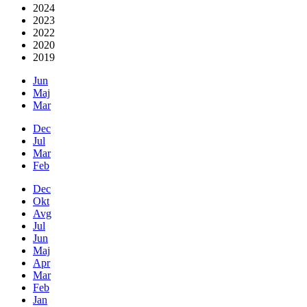
2024
2023
2022
2020
2019
Jun
Maj
Mar
Dec
Jul
Mar
Feb
Dec
Okt
Avg
Jul
Jun
Maj
Apr
Mar
Feb
Jan