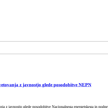
vetovanja z javnostjo glede posodobitve NEPN
ovanja z javnostjo glede posodobitve Nacionalnega energetskega in po