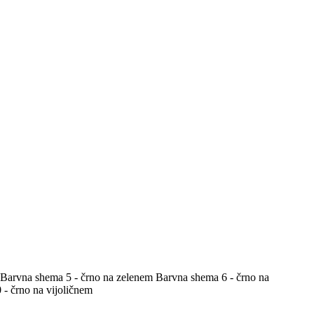
Barvna shema 5 - črno na zelenem
Barvna shema 6 - črno na
- črno na vijoličnem