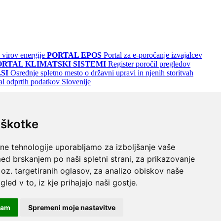
 virov energije
PORTAL EPOS
Portal za e-poročanje izvajalcev
ORTAL KLIMATSKI SISTEMI
Register poročil pregledov
SI
Osrednje spletno mesto o državni upravi in njenih storitvah
al odprtih podatkov Slovenije
iškotke
lne tehnologije uporabljamo za izboljšanje vaše
ed brskanjem po naši spletni strani, za prikazovanje
 oz. targetiranih oglasov, za analizo obiskov naše
gled v to, iz kje prihajajo naši gostje.
odrem
Turkizno na črnem
Črno na vijoličnem
čam
Spremeni moje nastavitve