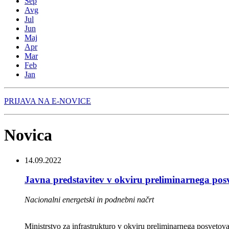
Sep
Avg
Jul
Jun
Maj
Apr
Mar
Feb
Jan
PRIJAVA NA E-NOVICE
Novica
14.09.2022
Javna predstavitev v okviru preliminarnega pos
Nacionalni energetski in podnebni načrt
Ministrstvo za infrastrukturo v okviru preliminarnega posvet