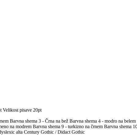
t
Velikost pisave 20pt
črnem
Barvna shema 3 - Črna na bež
Barvna shema 4 - modro na belem
umeno na modrem
Barvna shema 9 - turkizno na črnem
Barvna shema 10 
yslexic alta
Century Gothic / Didact Gothic