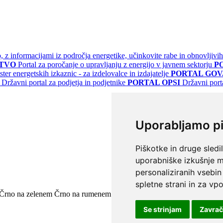
jo, z informacijami iz področja energetike, učinkovite rabe in obnovljivih
STVO
Portal za poročanje o upravljanju z energijo v javnem sektorju
P
ster energetskih izkaznic - za izdelovalce in izdajatelje
PORTAL GOV.
Državni portal za podjetja in podjetnike
PORTAL OPSI
Državni port
Uporabljamo p
Piškotke in druge sledi
uporabniške izkušnje m
personaliziranih vsebin
spletne strani in za vpo
Črno na zelenem
Črno na rumenem
Modro na rumenem
Rumeno na m
Se strinjam
Zavra