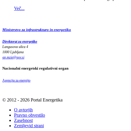
Več...
Ministrstvo za infrastrukturo in energetiko
Direktorat za energetiko
Langusova ulica 4
1000 Ljubljana
gp.mzie
@
gov
.
si
Nacionalni energetski regulativni organ
Agencija za energijo
© 2012 - 2026 Portal Energetika
O avtorjih
Pravno obvestilo
Zasebnost
Zemljevid strani