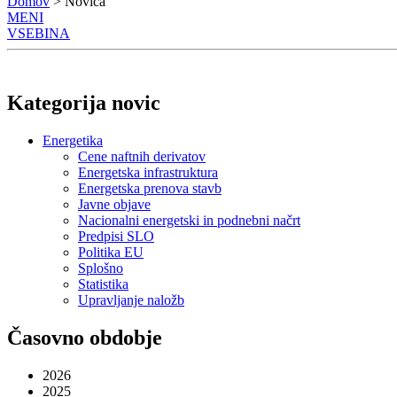
Domov
> Novica
MENI
VSEBINA
Kategorija novic
Energetika
Cene naftnih derivatov
Energetska infrastruktura
Energetska prenova stavb
Javne objave
Nacionalni energetski in podnebni načrt
Predpisi SLO
Politika EU
Splošno
Statistika
Upravljanje naložb
Časovno obdobje
2026
2025