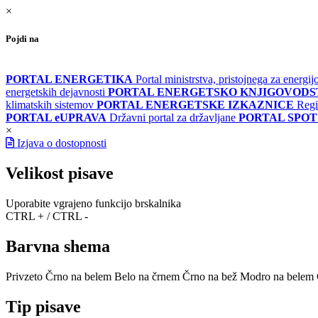
×
Pojdi na
PORTAL ENERGETIKA
Portal ministrstva, pristojnega za energi
energetskih dejavnosti
PORTAL ENERGETSKO KNJIGOVOD
klimatskih sistemov
PORTAL ENERGETSKE IZKAZNICE
Regi
PORTAL eUPRAVA
Državni portal za državljane
PORTAL SPOT
×
Izjava o dostopnosti
Velikost pisave
Uporabite vgrajeno funkcijo brskalnika
CTRL + / CTRL -
Barvna shema
Privzeto
Črno na belem
Belo na črnem
Črno na bež
Modro na belem
Tip pisave