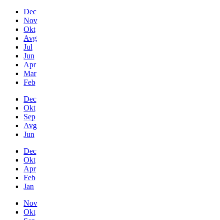
Dec
Nov
Okt
Avg
Jul
Jun
Apr
Mar
Feb
Dec
Okt
Sep
Avg
Jun
Dec
Okt
Apr
Feb
Jan
Nov
Okt