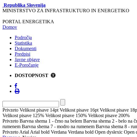
Republika Slovenija
MINISTRSTVO ZA INFRASTRUKTURO IN ENERGETIKO
PORTAL ENERGETIKA
Domov
Področja
Statistika
Dokumenti
Predpisi
Javne objave
E-Poročanje
DOSTOPNOST
Privzeto
Velikost pisave 14pt
Velikost pisave 16pt
Velikost pisave 18p
Velikost pisave 125%
Velikost pisave 150%
Velikost pisave 200%
Privzeto
Barvna shema 1 - črno na belem
Barvna shema 2 - belo na 
rumenem
Barvna shema 7 - modro na rumenem
Barvna shema 8 - r
Privzeto
Arial
Arial bold
Verdana
Verdana bold
Open dyslexic
Open d