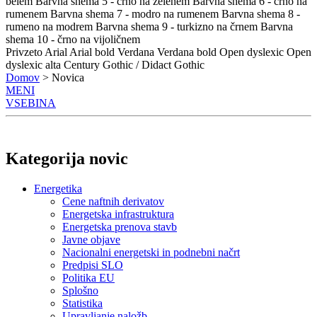
belem
Barvna shema 5 - črno na zelenem
Barvna shema 6 - črno na
rumenem
Barvna shema 7 - modro na rumenem
Barvna shema 8 -
rumeno na modrem
Barvna shema 9 - turkizno na črnem
Barvna
shema 10 - črno na vijoličnem
Privzeto
Arial
Arial bold
Verdana
Verdana bold
Open dyslexic
Open
dyslexic alta
Century Gothic / Didact Gothic
Domov
> Novica
MENI
VSEBINA
Kategorija novic
Energetika
Cene naftnih derivatov
Energetska infrastruktura
Energetska prenova stavb
Javne objave
Nacionalni energetski in podnebni načrt
Predpisi SLO
Politika EU
Splošno
Statistika
Upravljanje naložb