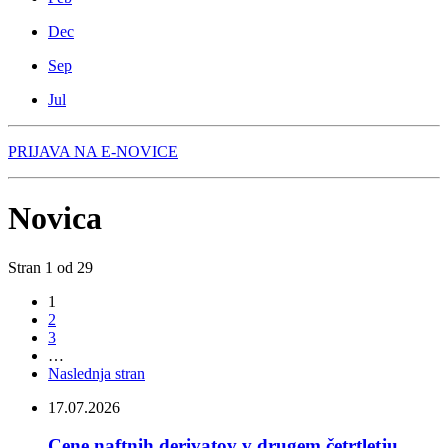
Dec
Sep
Jul
PRIJAVA NA E-NOVICE
Novica
Stran 1 od 29
1
2
3
…
Naslednja stran
17.07.2026
Cene naftnih derivatov v drugem četrtletju