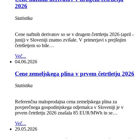
2026
Statistika
Cene naftnih derivatov so se v drugem četrtletju 2026 (april -
junij) v Sloveniji znatno zvišale. V primerjavi s prejšnjim
četrtletjem so bile…
Več...
04.06.2026
Cene zemeljskega plina v prvem četrtletju 2026
Statistika
Referenčna maloprodajna cena zemeljskega plina za
povprečnega gospodinjskega odjemalca v Sloveniji je v
prvem četrtletju 2026 znašala 85 EUR/MWh in se…
Več...
29.05.2026