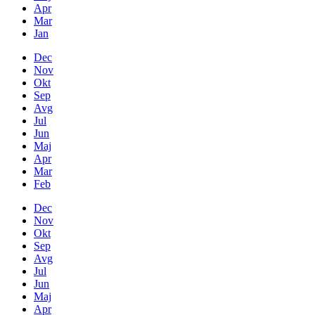
Apr
Mar
Jan
Dec
Nov
Okt
Sep
Avg
Jul
Jun
Maj
Apr
Mar
Feb
Dec
Nov
Okt
Sep
Avg
Jul
Jun
Maj
Apr