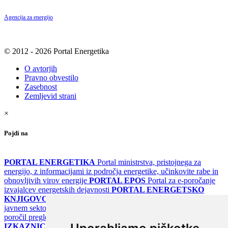
Agencija za energijo
© 2012 - 2026 Portal Energetika
O avtorjih
Pravno obvestilo
Zasebnost
Zemljevid strani
×
Pojdi na
PORTAL ENERGETIKA
Portal ministrstva, pristojnega za
energijo, z informacijami iz področja energetike, učinkovite rabe in
obnovljivih virov energije
PORTAL EPOS
Portal za e-poročanje
izvajalcev energetskih dejavnosti
PORTAL ENERGETSKO
KNJIGOVODSTVO
Portal za poročanje o upravljanju z energijo v
javnem sektorju
PORTAL KLIMATSKI SISTEMI
Register
poročil pregledov klimatskih sistemov
PORTAL ENERGETSKE
IZKAZNICE
Register energetskih izkaznic - za izdelovalce in