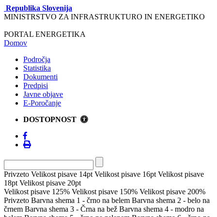
Republika Slovenija
MINISTRSTVO ZA INFRASTRUKTURO IN ENERGETIKO
PORTAL ENERGETIKA
Domov
Področja
Statistika
Dokumenti
Predpisi
Javne objave
E-Poročanje
DOSTOPNOST
Privzeto
Velikost pisave 14pt
Velikost pisave 16pt
Velikost pisave
18pt
Velikost pisave 20pt
Velikost pisave 125%
Velikost pisave 150%
Velikost pisave 200%
Privzeto
Barvna shema 1 - črno na belem
Barvna shema 2 - belo na
črnem
Barvna shema 3 - Črna na bež
Barvna shema 4 - modro na