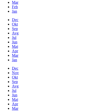
Mar
Feb
Jan
Dec
Okt
Sep
Avg
Jul
Jun
Maj
Apr
Mar
Jan
Dec
Nov
Okt
Sep
Avg
Jul
Jun
Maj
Apr
Mar