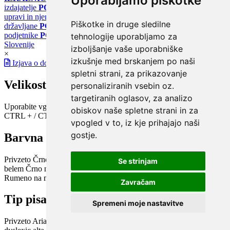
Uporabljamo piškotke
izdajatelje
PORTAL GOV.SI
Osrednje spletno mesto o državni
upravi in njenih storitvah
PORTAL eUPRAVA
Državni portal za
Piškotke in druge sledilne
državljane
PORTAL SPOT
Državni portal za podjetja in
podjetnike
PORTAL OPSI
Državni portal odprtih podatkov
tehnologije uporabljamo za
Slovenije
izboljšanje vaše uporabniške
×
izkušnje med brskanjem po naši
Izjava o dostopnosti
spletni strani, za prikazovanje
Velikost pisave
personaliziranih vsebin oz.
targetiranih oglasov, za analizo
Uporabite vgrajeno funkcijo brskalnika
obiskov naše spletne strani in za
CTRL + / CTRL -
vpogled v to, iz kje prihajajo naši
gostje.
Barvna shema
Privzeto
Črno na belem
Belo na črnem
Črno na bež
Modro na
Se strinjam
belem
Črno na zelenem
Črno na rumenem
Modro na rumenem
Rumeno na modrem
Turkizno na črnem
Črno na vijoličnem
Zavračam
Tip pisave
Spremeni moje nastavitve
Privzeto
Arial
Arial bold
Verdana
Verdana bold
Open dyslexic
Open