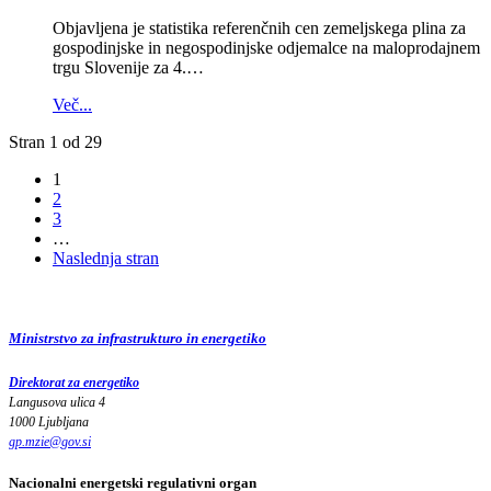
Objavljena je statistika referenčnih cen zemeljskega plina za
gospodinjske in negospodinjske odjemalce na maloprodajnem
trgu Slovenije za 4.…
Več...
Stran 1 od 29
1
2
3
…
Naslednja stran
Ministrstvo za infrastrukturo in energetiko
Direktorat za energetiko
Langusova ulica 4
1000 Ljubljana
gp.mzie
@
gov
.
si
Nacionalni energetski regulativni organ