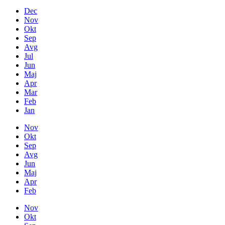
Dec
Nov
Okt
Sep
Avg
Jul
Jun
Maj
Apr
Mar
Feb
Jan
Nov
Okt
Sep
Avg
Jun
Maj
Apr
Feb
Nov
Okt