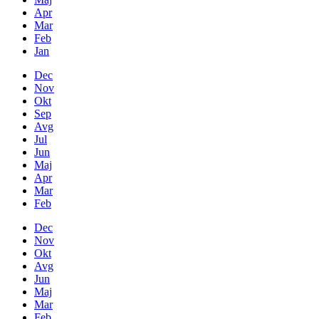
Apr
Mar
Feb
Jan
Dec
Nov
Okt
Sep
Avg
Jul
Jun
Maj
Apr
Mar
Feb
Dec
Nov
Okt
Avg
Jun
Maj
Mar
Feb