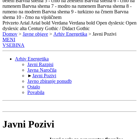
belem
Barvna shema 5 - črno na zelenem
Barvna shema 6 - črno na
rumenem
Barvna shema 7 - modro na rumenem
Barvna shema 8 -
rumeno na modrem
Barvna shema 9 - turkizno na črnem
Barvna
shema 10 - črno na vijoličnem
Privzeto
Arial
Arial bold
Verdana
Verdana bold
Open dyslexic
Open
dyslexic alta
Century Gothic / Didact Gothic
Domov
>
Javne objave
>
Arhiv Energetika
> Javni Pozivi
MENI
VSEBINA
Arhiv Energetika
Javni Razpisi
Javna Naročila
►
Javni Pozivi
Javno zbiranje ponudb
Ostalo
Povabila
Javni Pozivi