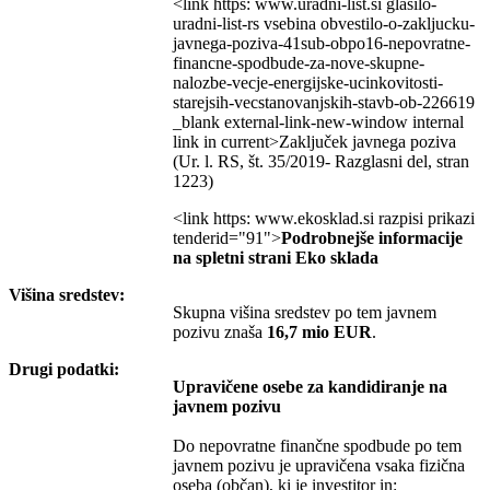
<link https: www.uradni-list.si glasilo-
uradni-list-rs vsebina obvestilo-o-zakljucku-
javnega-poziva-41sub-obpo16-nepovratne-
financne-spodbude-za-nove-skupne-
nalozbe-vecje-energijske-ucinkovitosti-
starejsih-vecstanovanjskih-stavb-ob-226619
_blank external-link-new-window internal
link in current>Zaključek javnega poziva
(Ur. l. RS, št. 35/2019- Razglasni del, stran
1223)
<link https: www.ekosklad.si razpisi prikazi
tenderid="91">
Podrobnejše informacije
na spletni strani Eko sklada
Višina sredstev:
Skupna višina sredstev po tem javnem
pozivu znaša
16,7 mio EUR
.
Drugi podatki:
Upravičene osebe za kandidiranje na
javnem pozivu
Do nepovratne finančne spodbude po tem
javnem pozivu je upravičena vsaka fizična
oseba (občan), ki je investitor in: