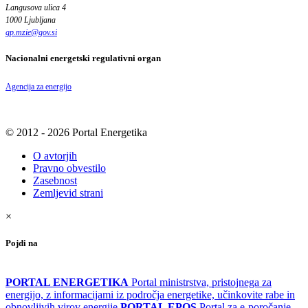
Langusova ulica 4
1000 Ljubljana
gp.mzie
@
gov
.
si
Nacionalni energetski regulativni organ
Agencija za energijo
© 2012 - 2026 Portal Energetika
O avtorjih
Pravno obvestilo
Zasebnost
Zemljevid strani
×
Pojdi na
PORTAL ENERGETIKA
Portal ministrstva, pristojnega za
energijo, z informacijami iz področja energetike, učinkovite rabe in
obnovljivih virov energije
PORTAL EPOS
Portal za e-poročanje