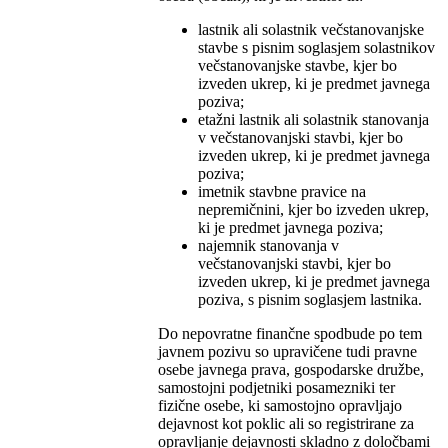
lastnik ali solastnik večstanovanjske
stavbe s pisnim soglasjem solastnikov
večstanovanjske stavbe, kjer bo
izveden ukrep, ki je predmet javnega
poziva;
etažni lastnik ali solastnik stanovanja
v večstanovanjski stavbi, kjer bo
izveden ukrep, ki je predmet javnega
poziva;
imetnik stavbne pravice na
nepremičnini, kjer bo izveden ukrep,
ki je predmet javnega poziva;
najemnik stanovanja v
večstanovanjski stavbi, kjer bo
izveden ukrep, ki je predmet javnega
poziva, s pisnim soglasjem lastnika.
Do nepovratne finančne spodbude po tem
javnem pozivu so upravičene tudi pravne
osebe javnega prava, gospodarske družbe,
samostojni podjetniki posamezniki ter
fizične osebe, ki samostojno opravljajo
dejavnost kot poklic ali so registrirane za
opravljanje dejavnosti skladno z določbami