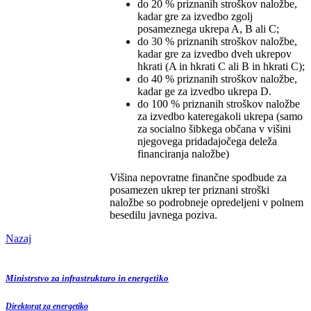
do 20 % priznanih stroškov naložbe,
kadar gre za izvedbo zgolj
posameznega ukrepa A, B ali C;
do 30 % priznanih stroškov naložbe,
kadar gre za izvedbo dveh ukrepov
hkrati (A in hkrati C ali B in hkrati C);
do 40 % priznanih stroškov naložbe,
kadar ge za izvedbo ukrepa D.
do 100 % priznanih stroškov naložbe
za izvedbo kateregakoli ukrepa (samo
za socialno šibkega občana v višini
njegovega pridadajočega deleža
financiranja naložbe)
Višina nepovratne finančne spodbude za
posamezen ukrep ter priznani stroški
naložbe so podrobneje opredeljeni v polnem
besedilu javnega poziva.
Nazaj
Ministrstvo za infrastrukturo in energetiko
Direktorat za energetiko