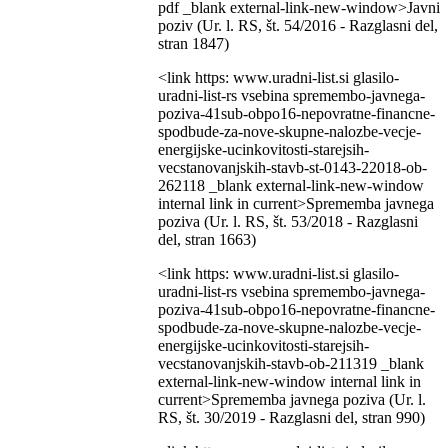
pdf _blank external-link-new-window>Javni
poziv (Ur. l. RS, št. 54/2016 - Razglasni del,
stran 1847)
<link https: www.uradni-list.si glasilo-
uradni-list-rs vsebina spremembo-javnega-
poziva-41sub-obpo16-nepovratne-financne-
spodbude-za-nove-skupne-nalozbe-vecje-
energijske-ucinkovitosti-starejsih-
vecstanovanjskih-stavb-st-0143-22018-ob-
262118 _blank external-link-new-window
internal link in current>Sprememba javnega
poziva (Ur. l. RS, št. 53/2018 - Razglasni
del, stran 1663)
<link https: www.uradni-list.si glasilo-
uradni-list-rs vsebina spremembo-javnega-
poziva-41sub-obpo16-nepovratne-financne-
spodbude-za-nove-skupne-nalozbe-vecje-
energijske-ucinkovitosti-starejsih-
vecstanovanjskih-stavb-ob-211319 _blank
external-link-new-window internal link in
current>Sprememba javnega poziva (Ur. l.
RS, št. 30/2019 - Razglasni del, stran 990)