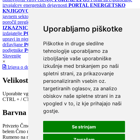
izvajalcev energetskih dejavnosti
PORTAL ENERGETSKO
KNJIGOVODSTVO
Portal za poročanje o upravljanju z energijo v
javnem sektorju
PORTAL KLIMATSKI SISTEMI
Register
poročil pregledov klimatskih sistemov
PORTAL ENERGETSKE
Uporabljamo piškotke
IZKAZNICE
Register energetskih izkaznic - za izdelovalce in
izdajatelje
PORTAL GOV.SI
Osrednje spletno mesto o državni
upravi in njenih storitvah
PORTAL eUPRAVA
Državni portal za
Piškotke in druge sledilne
državljane
PORTAL SPOT
Državni portal za podjetja in
podjetnike
PORTAL OPSI
Državni portal odprtih podatkov
tehnologije uporabljamo za
Slovenije
izboljšanje vaše uporabniške
×
izkušnje med brskanjem po naši
Izjava o dostopnosti
spletni strani, za prikazovanje
Velikost pisave
personaliziranih vsebin oz.
targetiranih oglasov, za analizo
Uporabite vgrajeno funkcijo brskalnika
obiskov naše spletne strani in za
CTRL + / CTRL -
vpogled v to, iz kje prihajajo naši
gostje.
Barvna shema
Privzeto
Črno na belem
Belo na črnem
Črno na bež
Modro na
Se strinjam
belem
Črno na zelenem
Črno na rumenem
Modro na rumenem
Rumeno na modrem
Turkizno na črnem
Črno na vijoličnem
Zavračam