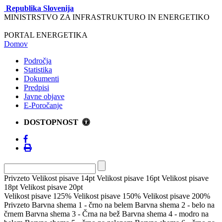
Republika Slovenija
MINISTRSTVO ZA INFRASTRUKTURO IN ENERGETIKO
PORTAL ENERGETIKA
Domov
Področja
Statistika
Dokumenti
Predpisi
Javne objave
E-Poročanje
DOSTOPNOST
Privzeto
Velikost pisave 14pt
Velikost pisave 16pt
Velikost pisave
18pt
Velikost pisave 20pt
Velikost pisave 125%
Velikost pisave 150%
Velikost pisave 200%
Privzeto
Barvna shema 1 - črno na belem
Barvna shema 2 - belo na
črnem
Barvna shema 3 - Črna na bež
Barvna shema 4 - modro na