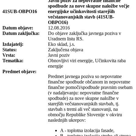
Javni poziv za nepovratne finančne
spodbude za nove skupne naložbe večje
41SUB-OBPO16
energijske učinkovitosti starejših
večstanovanjskih stavb (41SUB-
OBPO16)
Datum objave:
12.08.2016
Datum zaključka:
Do objave zaključka javnega poziva v
Uradnem listu RS.
Izdajatelj:
Eko sklad, j.s.
Status:
Zaključena objava
Vrsta:
Javni poziv
Tematika:
Obnovljivi viri energije, Učinkovita raba
energije
Predmet objave:
Predmet javnega poziva so nepovratne
finančne spodbude občanom in nepovratne
finančne pomoči/spodbude pravnim osebam
(v nadaljevanju: nepovratne finančne
spodbude) za nove skupne naložbe v
starejših večstanovanjskih stavbah, tj.
stavbah s tremi ali več stanovanji, na
območju Republike Slovenije v okviru
naslednjih ukrepov:
A - toplotna izolacija fasade,
B - toplotna izolacija strehe ali stropa