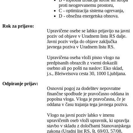
proti neogrevanemu prostoru,
C - optimizacija sistema ogrevanja,
D - obsežna energetska obnova.
Rok za prijavo:
Upravičene osebe se lahko prijavijo na javni
poziv od objave v Uradnem listu RS dalje.
Javni poziv velja do objave zaključka
javnega poziva v Uradnem listu RS.
Upravičena oseba vloži pisno vlogo na
predpisanih obrazcih z vsemi dokazili
osebno ali po pošti na naslov: Eko sklad,
j.s., Bleiweisova cesta 30, 1000 Ljubljana.
Odpiranje prijav:
Osnovni pogoj za dodelitev nepovratne
finančne spodbude je pravočasno oddana in
popolna vloga. Vloga je pravočasna, če je
oddana v času trajanja tega javnega poziva.
Vlogo na javni poziv lahko v imenu
upravičenih oseb vloži upravnik, ki upravlja
stavbo v skladu z določbami Stanovanjskega
zakona (Uradni list RS, št. 69/03, 57/08,