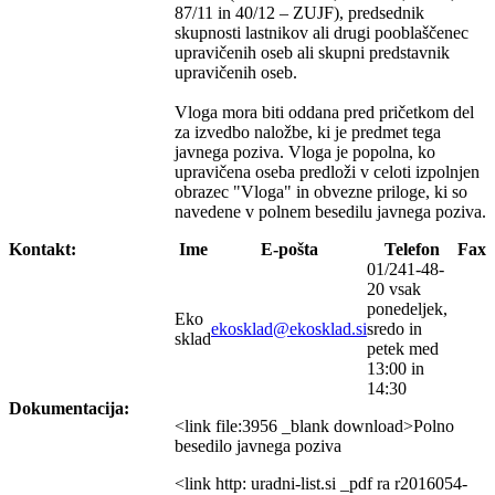
87/11 in 40/12 – ZUJF), predsednik
skupnosti lastnikov ali drugi pooblaščenec
upravičenih oseb ali skupni predstavnik
upravičenih oseb.
Vloga mora biti oddana pred pričetkom del
za izvedbo naložbe, ki je predmet tega
javnega poziva. Vloga je popolna, ko
upravičena oseba predloži v celoti izpolnjen
obrazec "Vloga" in obvezne priloge, ki so
navedene v polnem besedilu javnega poziva.
Kontakt:
Ime
E-pošta
Telefon
Fax
01/241-48-
20 vsak
ponedeljek,
Eko
ekosklad@ekosklad.si
sredo in
sklad
petek med
13:00 in
14:30
Dokumentacija:
<link file:3956 _blank download>Polno
besedilo javnega poziva
<link http: uradni-list.si _pdf ra r2016054-