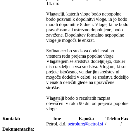
14. uro.
Vlagatelji, katerih vloge bodo nepopolne,
bodo pozvani k dopolnitvi vloge, in jo bodo
morali dopolniti v 8 dneh. Vloge, ki ne bodo
pravočasno ali ustrezno dopolnjene, bodo
zavržene. Dopolnitev formalno nepopolne
vloge je mogoča le enkrat.
Sofinancer bo sredstva dodeljeval po
vrstnem redu prejema popolne vloge.
Vlagateljem se sredstva dodeljujejo, dokler
niso razdeljena vsa sredstva. Vlogam, ki so
prejete istočasno, vendar jim sredstev ni
mogoče dodeliti v celoti, se sredstva dodelijo
v enakih deležih glede na upravičene
stroške.
Vlagatelji bodo o rezultatih razpisa
obveščeni v roku 90 dni od prejema popolne
vloge.
Kontakt:
Ime
E-pošta
Telefon
Fax
Petrol, d.d.
petrolure@petrol.si
/
/
Dokumentacija: