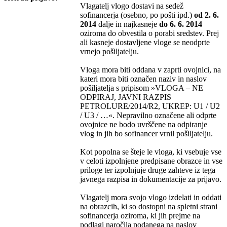
Vlagatelj vlogo dostavi na sedež
sofinancerja (osebno, po pošti ipd.)
od 2. 6.
2014
dalje in najkasneje
do 6. 6. 2014
oziroma do obvestila o porabi sredstev. Prej
ali kasneje dostavljene vloge se neodprte
vrnejo pošiljatelju.
Vloga mora biti oddana v zaprti ovojnici, na
kateri mora biti označen naziv in naslov
pošiljatelja s pripisom »VLOGA – NE
ODPIRAJ, JAVNI RAZPIS
PETROLURE/2014/R2, UKREP: U1 / U2
/ U3 / …«. Nepravilno označene ali odprte
ovojnice ne bodo uvrščene na odpiranje
vlog in jih bo sofinancer vrnil pošiljatelju.
Kot popolna se šteje le vloga, ki vsebuje vse
v celoti izpolnjene predpisane obrazce in vse
priloge ter izpolnjuje druge zahteve iz tega
javnega razpisa in dokumentacije za prijavo.
Vlagatelj mora svojo vlogo izdelati in oddati
na obrazcih, ki so dostopni na spletni strani
sofinancerja oziroma, ki jih prejme na
podlagi naročila podanega na naslov