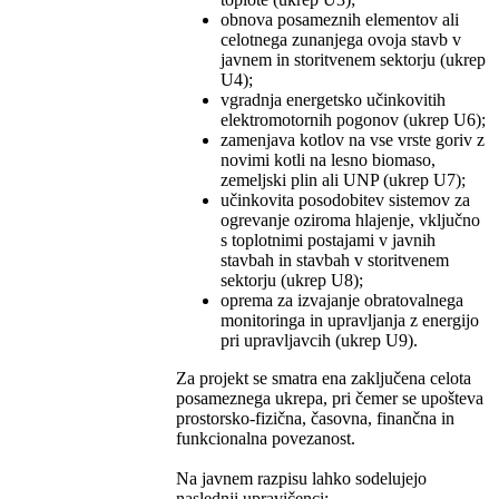
obnova posameznih elementov ali
celotnega zunanjega ovoja stavb v
javnem in storitvenem sektorju (ukrep
U4);
vgradnja energetsko učinkovitih
elektromotornih pogonov (ukrep U6);
zamenjava kotlov na vse vrste goriv z
novimi kotli na lesno biomaso,
zemeljski plin ali UNP (ukrep U7);
učinkovita posodobitev sistemov za
ogrevanje oziroma hlajenje, vključno
s toplotnimi postajami v javnih
stavbah in stavbah v storitvenem
sektorju (ukrep U8);
oprema za izvajanje obratovalnega
monitoringa in upravljanja z energijo
pri upravljavcih (ukrep U9).
Za projekt se smatra ena zaključena celota
posameznega ukrepa, pri čemer se upošteva
prostorsko-fizična, časovna, finančna in
funkcionalna povezanost.
Na javnem razpisu lahko sodelujejo
naslednji upravičenci: