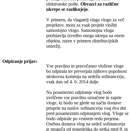
elektronske pošte.
Obrazci za različne
ukrepe se razlikujejo
.
V primeru, da vlagatelj vlaga vlogo za več
projektov, mora za vsak projekt vložiti
samostojno vlogo. Samostojna vloga
predstavlja izvedbo enega ukrepa na enem
objektu, razen v primeru distribucijskih
omrežij.
Odpiranje prijav:
Vse pravilno in pravočasno vložene vloge
bo odpirala ter preverjala njihovo popolnost
strokovna komisija na sedežu sofinancerja,
vsak dan od 4. 6. 2014 dalje.
Na posamezno odpiranje vlog bodo
uvrščene vse pravilno označene in zaprte
vloge, ki bodo ne glede na način dostave
prispele na naslov sofinancerja vsaj dva dni
pred posameznim odpiranjem vlog. Vloge se
bodo odpirale po vrstnem redu prejema.
Osebna dostava vlog na sedež sofinancerja
je mogoča od ponedeljka do petka med 8. in