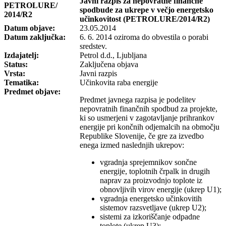
Javni razpis za nepovratne finančne
PETROLURE/
spodbude za ukrepe v večjo energetsko
2014/R2
učinkovitost (PETROLURE/2014/R2)
Datum objave:
23.05.2014
Datum zaključka:
6. 6. 2014 oziroma do obvestila o porabi
sredstev.
Izdajatelj:
Petrol d.d., Ljubljana
Status:
Zaključena objava
Vrsta:
Javni razpis
Tematika:
Učinkovita raba energije
Predmet objave:
Predmet javnega razpisa je podelitev
nepovratnih finančnih spodbud za projekte,
ki so usmerjeni v zagotavljanje prihrankov
energije pri končnih odjemalcih na območju
Republike Slovenije, če gre za izvedbo
enega izmed naslednjih ukrepov:
vgradnja sprejemnikov sončne
energije, toplotnih črpalk in drugih
naprav za proizvodnjo toplote iz
obnovljivih virov energije (ukrep U1);
vgradnja energetsko učinkovitih
sistemov razsvetljave (ukrep U2);
sistemi za izkoriščanje odpadne
toplote (ukrep U3);