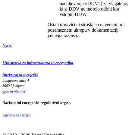
nadaljevanju »DDV«) za vlagatelje,
ki si DDV ne morejo odbiti kot
vstopni DDV.
Ostali upravičeni stroški so navedeni pri
posameznem ukrepu v dokumentaciji
javnega razpisa.
Nazaj
Ministrstvo za infrastrukturo in energetiko
Direktorat za energetiko
Langusova ulica 4
1000 Ljubljana
gp.mzie
@
gov
.
si
Nacionalni energetski regulativni organ
Agencija za energijo