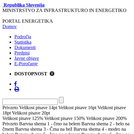
Republika Slovenija
MINISTRSTVO ZA INFRASTRUKTURO IN ENERGETIKO
PORTAL ENERGETIKA
Domov
Področja
Statistika
Dokumenti
Predpisi
Javne objave
E-Poročanje
DOSTOPNOST
Privzeto
Velikost pisave 14pt
Velikost pisave 16pt
Velikost pisave
18pt
Velikost pisave 20pt
Velikost pisave 125%
Velikost pisave 150%
Velikost pisave 200%
Privzeto
Barvna shema 1 - črno na belem
Barvna shema 2 - belo na
črnem
Barvna shema 3 - Črna na bež
Barvna shema 4 - modro na