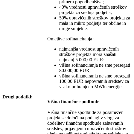
primeru pogodbeništva;
40% vrednosti upravičenih stroškov
projekta za srednja podjetja;
50% upravičenih stroškov projekta za
mala in mikro podjetja ter občine in
druge subjekte.
Omejitve sofinanciranja :
najmanjša vrednost upravičenih
stroškov projekta mora znašati
najmanj 5.000,00 EUR;
višina sofinanciranja ne sme presegati
80.000,00 EUR;
višina sofinanciranja ne sme presegati
100,00 EUR nepovratnih sredstev za
vsako prihranjeno MWh energije.
Drugi podatki:
Višina finančne spodbude
Višina finančne spodbude za posamezen
projekt se določi na podlagi v vlogi za
dodelitev finančne spodbude zahtevanih
sredstev, prijavljenih upravičenih stroškov
glede na velikost podjetja/status subjekta, z