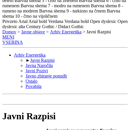
belem
Barvna shema 5 - črno na zelenem
Barvna shema 6 - črno na
rumenem
Barvna shema 7 - modro na rumenem
Barvna shema 8 -
rumeno na modrem
Barvna shema 9 - turkizno na črnem
Barvna
shema 10 - črno na vijoličnem
Privzeto
Arial
Arial bold
Verdana
Verdana bold
Open dyslexic
Open
dyslexic alta
Century Gothic / Didact Gothic
Domov
>
Javne objave
>
Arhiv Energetika
> Javni Razpisi
MENI
VSEBINA
Arhiv Energetika
►
Javni Razpisi
Javna Naročila
Javni Pozivi
Javno zbiranje ponudb
Ostalo
Povabila
Javni Razpisi