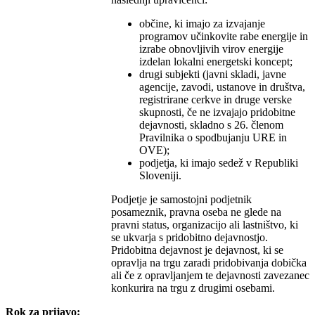
občine, ki imajo za izvajanje
programov učinkovite rabe energije in
izrabe obnovljivih virov energije
izdelan lokalni energetski koncept;
drugi subjekti (javni skladi, javne
agencije, zavodi, ustanove in društva,
registrirane cerkve in druge verske
skupnosti, če ne izvajajo pridobitne
dejavnosti, skladno s 26. členom
Pravilnika o spodbujanju URE in
OVE);
podjetja, ki imajo sedež v Republiki
Sloveniji.
Podjetje je samostojni podjetnik
posameznik, pravna oseba ne glede na
pravni status, organizacijo ali lastništvo, ki
se ukvarja s pridobitno dejavnostjo.
Pridobitna dejavnost je dejavnost, ki se
opravlja na trgu zaradi pridobivanja dobička
ali če z opravljanjem te dejavnosti zavezanec
konkurira na trgu z drugimi osebami.
Rok za prijavo: