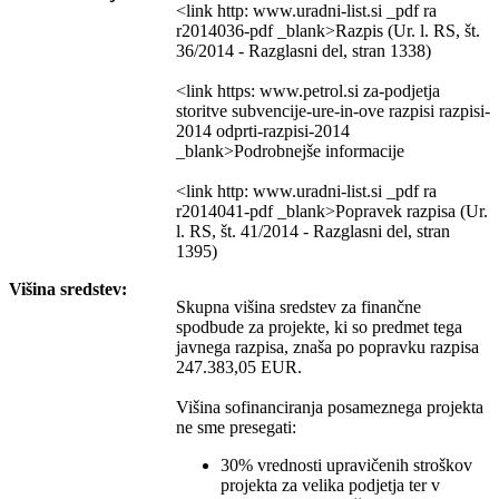
<link http: www.uradni-list.si _pdf ra
r2014036-pdf _blank>Razpis (Ur. l. RS, št.
36/2014 - Razglasni del, stran 1338)
<link https: www.petrol.si za-podjetja
storitve subvencije-ure-in-ove razpisi razpisi-
2014 odprti-razpisi-2014
_blank>Podrobnejše informacije
<link http: www.uradni-list.si _pdf ra
r2014041-pdf _blank>Popravek razpisa (Ur.
l. RS, št. 41/2014 - Razglasni del, stran
1395)
Višina sredstev:
Skupna višina sredstev za finančne
spodbude za projekte, ki so predmet tega
javnega razpisa, znaša po popravku razpisa
247.383,05 EUR.
Višina sofinanciranja posameznega projekta
ne sme presegati:
30% vrednosti upravičenih stroškov
projekta za velika podjetja ter v