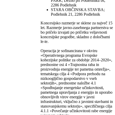
PARK; Dežno pri Podlehniku bš,
2286 Podlehnik
STARA OBČINSKA STAVBA;
Podlehnik 21, 2286 Podlehnik
Koncesijsko razmerje se sklene za največ 15
let. Razmerje javno-zasebnega partnerstva se
bo pričelo izvajati po pričetku veljavnosti
koncesijske pogodbe, skladno z določbami
le-te.
Operacija je sofinancirana v okviru
»Operativnega programa Evropske
kohezijske politike za obdobje 2014–2020«,
prednostne osi 4 »Trajnostna raba in
proizvodnja energije ter pametna omrežja«,
tematskega cilja 4 »Podpora prehodu na
nizkoogljično gospodarstvo v vseh
sektorjih«, prednostne naložbe 4.1
»Spodbujanje energetske učinkovitosti,
pametnega upravljanja z energijo in uporabo
obnovljivih virov energije v javni
infrastrukturi, vključno z javnimi stavbami in
stanovanjskemu sektorju«, specifičnega cilja
4.1.1 »Povečanje učinkovitosti rabe energije