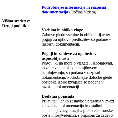
Podrobnejše informacije in razpisna
dokumentacija
(Občina Videm)
Višina sredstev:
Drugi podatki:
Vsebina in oblika vloge
Zahteve glede vsebine in oblike prijav ter
pogoji za njihovo predložitev so podane v
razpisni dokumentaciji.
Pogoji in zahteve za ugotovitev
usposobljenosti
Pogoji, ki jih morajo vlagatelji izpolnjevati,
in zahtevana dokazila o njihovem
izpolnjevanju, so podana v razpisni
dokumentaciji. Podrobnejše določbe glede
postopka izbire izvajalca so podane v
razpisni dokumentaciji.
Dodatna pojasnila
Prijavitelji lahko zastavijo vprašanja v zvezi
z razpisno dokumentacijo in ostalimi
elementi javnega razpisa preko elektronske
pošte info@videm.si, s pripisom za zadevo