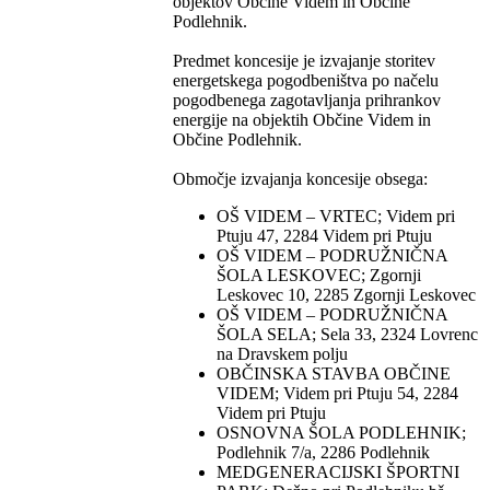
objektov Občine Videm in Občine
Podlehnik.
Predmet koncesije je izvajanje storitev
energetskega pogodbeništva po načelu
pogodbenega zagotavljanja prihrankov
energije na objektih Občine Videm in
Občine Podlehnik.
Območje izvajanja koncesije obsega:
OŠ VIDEM – VRTEC; Videm pri
Ptuju 47, 2284 Videm pri Ptuju
OŠ VIDEM – PODRUŽNIČNA
ŠOLA LESKOVEC; Zgornji
Leskovec 10, 2285 Zgornji Leskovec
OŠ VIDEM – PODRUŽNIČNA
ŠOLA SELA; Sela 33, 2324 Lovrenc
na Dravskem polju
OBČINSKA STAVBA OBČINE
VIDEM; Videm pri Ptuju 54, 2284
Videm pri Ptuju
OSNOVNA ŠOLA PODLEHNIK;
Podlehnik 7/a, 2286 Podlehnik
MEDGENERACIJSKI ŠPORTNI