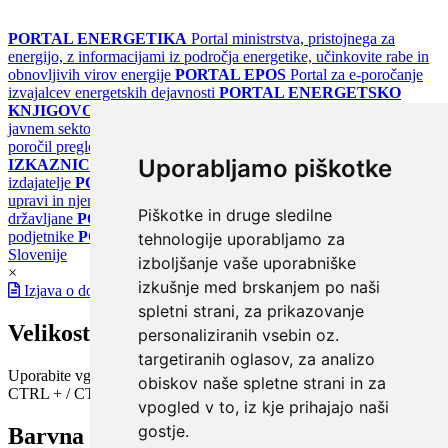
PORTAL ENERGETIKA
Portal ministrstva, pristojnega za
energijo, z informacijami iz področja energetike, učinkovite rabe in
obnovljivih virov energije
PORTAL EPOS
Portal za e-poročanje
izvajalcev energetskih dejavnosti
PORTAL ENERGETSKO
KNJIGOVODSTVO
Portal za poročanje o upravljanju z energijo v
javnem sektorju
PORTAL KLIMATSKI SISTEMI
Register
poročil pregledov klimatskih sistemov
PORTAL ENERGETSKE
Uporabljamo piškotke
IZKAZNICE
Register energetskih izkaznic - za izdelovalce in
izdajatelje
PORTAL GOV.SI
Osrednje spletno mesto o državni
upravi in njenih storitvah
PORTAL eUPRAVA
Državni portal za
Piškotke in druge sledilne
državljane
PORTAL SPOT
Državni portal za podjetja in
podjetnike
PORTAL OPSI
Državni portal odprtih podatkov
tehnologije uporabljamo za
Slovenije
izboljšanje vaše uporabniške
×
izkušnje med brskanjem po naši
Izjava o dostopnosti
spletni strani, za prikazovanje
Velikost pisave
personaliziranih vsebin oz.
targetiranih oglasov, za analizo
Uporabite vgrajeno funkcijo brskalnika
obiskov naše spletne strani in za
CTRL + / CTRL -
vpogled v to, iz kje prihajajo naši
gostje.
Barvna shema