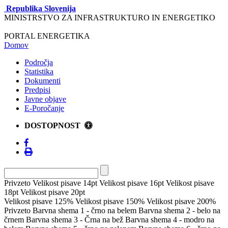
Republika Slovenija
MINISTRSTVO ZA INFRASTRUKTURO IN ENERGETIKO
PORTAL ENERGETIKA
Domov
Področja
Statistika
Dokumenti
Predpisi
Javne objave
E-Poročanje
DOSTOPNOST
Privzeto
Velikost pisave 14pt
Velikost pisave 16pt
Velikost pisave
18pt
Velikost pisave 20pt
Velikost pisave 125%
Velikost pisave 150%
Velikost pisave 200%
Privzeto
Barvna shema 1 - črno na belem
Barvna shema 2 - belo na
črnem
Barvna shema 3 - Črna na bež
Barvna shema 4 - modro na