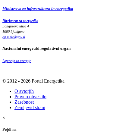
Ministrstvo za infrastrukturo in energetiko
Direktorat za energetiko
Langusova ulica 4
1000 Ljubljana
gp.mzie
@
gov
.
si
Nacionalni energetski regulativni organ
Agencija za energijo
© 2012 - 2026 Portal Energetika
O avtorjih
Pravno obvestilo
Zasebnost
Zemljevid strani
×
Pojdi na