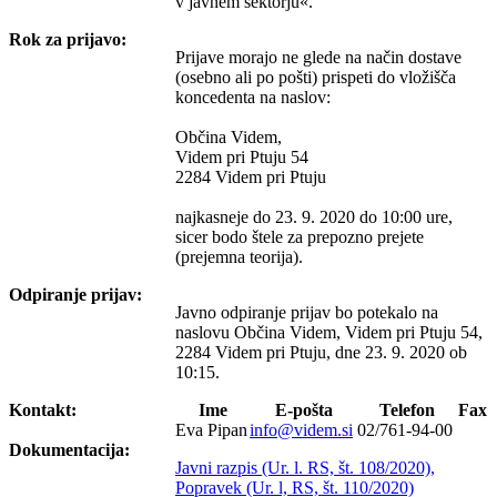
v javnem sektorju«.
Rok za prijavo:
Prijave morajo ne glede na način dostave
(osebno ali po pošti) prispeti do vložišča
koncedenta na naslov:
Občina Videm,
Videm pri Ptuju 54
2284 Videm pri Ptuju
najkasneje do 23. 9. 2020 do 10:00 ure,
sicer bodo štele za prepozno prejete
(prejemna teorija).
Odpiranje prijav:
Javno odpiranje prijav bo potekalo na
naslovu Občina Videm, Videm pri Ptuju 54,
2284 Videm pri Ptuju, dne 23. 9. 2020 ob
10:15.
Kontakt:
Ime
E-pošta
Telefon
Fax
Eva Pipan
info@videm.si
02/761-94-00
Dokumentacija:
Javni razpis (Ur. l. RS, št. 108/2020),
Popravek (Ur. l, RS, št. 110/2020)