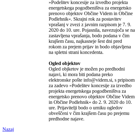
»Podelitev koncesije za izvedbo projekta
energetskega pogodbeništva za energetsko
prenovo objektov Občine Videm in Občine
Podlehnik«. Skrajni rok za postavitev
vprašanj v zvezi z javnim razpisom je 7. 9.
2020 do 10. ure. Pojasnila, navezujoča se na
zastavljena vprašanja, bodo podana v čim
krajšem času, najkasneje šest dni pred
rokom za prejem prijav in bodo objavljena
na spletni strani koncedenta.
Ogled objektov
Ogled objketov je možen po predhodni
najavi, ki mora biti podana preko
elektronske pošte info@videm.si, s pripisom
za zadevo »Podelitev koncesije za izvedbo
projekta energetskega pogodbeništva za
energetsko prenovo objektov Občine Videm
in Občine Podlehnik« do 2. 9. 2020 do 10.
ure. Prijavitelji bodo o urniku ogledov
obveščeni v čim krajšem času po prejemu
predhodne najave.
Nazaj