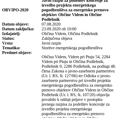
Javni razpis za podelitev koncesije za
izvedbo projekta energetskega
OBVIPO-2020
pogodbeništva za energetsko prenovo
objektov Občine Videm in Občine
Podlehnik
Datum objave:
07.08.2020
Datum zaključka:
23.09.2020 ob 10:00
Izdajatelj:
Občina Videm, Občina Podlehnik
Status:
Zaključena objava
Vrsta:
Javni razpis
Tematika:
Storitve energetskega pogodbeništva
Predmet objave:
Občina Videm, Videm pri Ptuju 54, 2284
Videm pri Ptuju in Občina Podlehnik,
Podlehnik 9, 2286 Podlehnik, na podlagi 48.
člena Zakona o javno-zasebnem partnerstvu
(Ur. l. RS, št. 127/06) ter Odloka o javno-
zasebnem partnerstvu pri izvedbi projekta
energetskega pogodbeništva za energetsko
prenovo objektov Občine Videm in Občine
Podlehnik (Ur. l. RS, št. 107/20) objavlja
povabilo k oddaji prijave v postopku
javnega razpisa za podelitev koncesije za
izvedbo projekta energetskega
pogodbeništva za energetsko prenovo