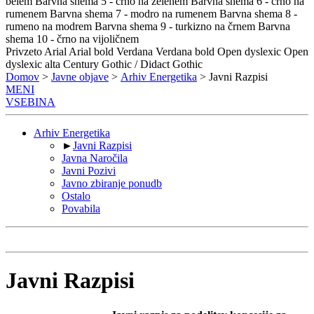
belem
Barvna shema 5 - črno na zelenem
Barvna shema 6 - črno na
rumenem
Barvna shema 7 - modro na rumenem
Barvna shema 8 -
rumeno na modrem
Barvna shema 9 - turkizno na črnem
Barvna
shema 10 - črno na vijoličnem
Privzeto
Arial
Arial bold
Verdana
Verdana bold
Open dyslexic
Open
dyslexic alta
Century Gothic / Didact Gothic
Domov
>
Javne objave
>
Arhiv Energetika
> Javni Razpisi
MENI
VSEBINA
Arhiv Energetika
►
Javni Razpisi
Javna Naročila
Javni Pozivi
Javno zbiranje ponudb
Ostalo
Povabila
Javni Razpisi