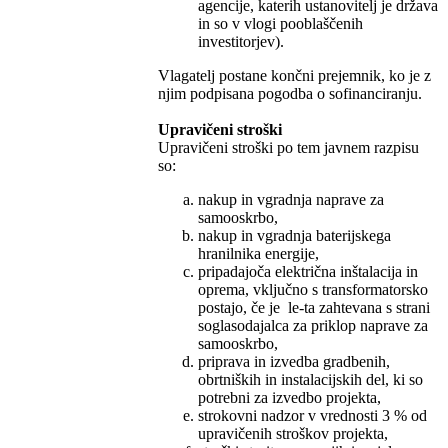
agencije, katerih ustanovitelj je država
in so v vlogi pooblaščenih
investitorjev).
Vlagatelj postane končni prejemnik, ko je z
njim podpisana pogodba o sofinanciranju.
Upravičeni stroški
Upravičeni stroški po tem javnem razpisu
so:
nakup in vgradnja naprave za
samooskrbo,
nakup in vgradnja baterijskega
hranilnika energije,
pripadajoča električna inštalacija in
oprema, vključno s transformatorsko
postajo, če je le-ta zahtevana s strani
soglasodajalca za priklop naprave za
samooskrbo,
priprava in izvedba gradbenih,
obrtniških in instalacijskih del, ki so
potrebni za izvedbo projekta,
strokovni nadzor v vrednosti 3 % od
upravičenih stroškov projekta,