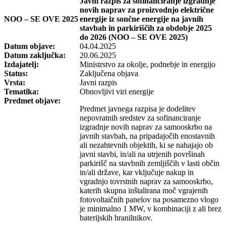
Javni razpis za sofinanciranje izgradnje
novih naprav za proizvodnjo električne
NOO – SE OVE 2025
energije iz sončne energije na javnih
stavbah in parkiriščih za obdobje 2025
do 2026 (NOO – SE OVE 2025)
Datum objave:
04.04.2025
Datum zaključka:
20.06.2025
Izdajatelj:
Ministrstvo za okolje, podnebje in energijo
Status:
Zaključena objava
Vrsta:
Javni razpis
Tematika:
Obnovljivi viri energije
Predmet objave:
Predmet javnega razpisa je dodelitev
nepovratnih sredstev za sofinanciranje
izgradnje novih naprav za samooskrbo na
javnih stavbah, na pripadajočih enostavnih
ali nezahtevnih objektih, ki se nahajajo ob
javni stavbi, in/ali na utrjenih površinah
parkirišč na stavbnih zemljiščih v lasti občin
in/ali države, kar vključuje nakup in
vgradnjo tovrstnih naprav za samooskrbo,
katerih skupna inštalirana moč vgrajenih
fotovoltaičnih panelov na posamezno vlogo
je minimalno 1 MW, v kombinaciji z ali brez
baterijskih hranilnikov.