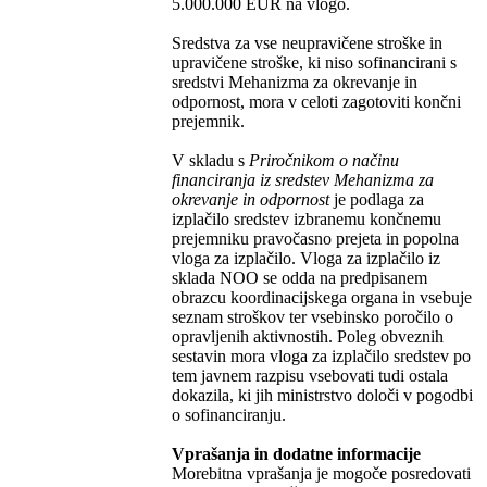
5.000.000 EUR na vlogo.
Sredstva za vse neupravičene stroške in
upravičene stroške, ki niso sofinancirani s
sredstvi Mehanizma za okrevanje in
odpornost, mora v celoti zagotoviti končni
prejemnik.
V skladu s
Priročnikom o načinu
financiranja iz sredstev Mehanizma za
okrevanje in odpornost
je podlaga za
izplačilo sredstev izbranemu končnemu
prejemniku pravočasno prejeta in popolna
vloga za izplačilo. Vloga za izplačilo iz
sklada NOO se odda na predpisanem
obrazcu koordinacijskega organa in vsebuje
seznam stroškov ter vsebinsko poročilo o
opravljenih aktivnostih. Poleg obveznih
sestavin mora vloga za izplačilo sredstev po
tem javnem razpisu vsebovati tudi ostala
dokazila, ki jih ministrstvo določi v pogodbi
o sofinanciranju.
Vprašanja in dodatne informacije
Morebitna vprašanja je mogoče posredovati