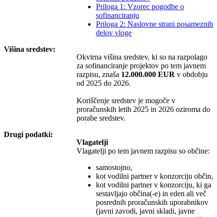
Priloga 1: Vzorec pogodbe o
sofinanciranju
Priloga 2: Naslovne strani posameznih
delov vloge
Višina sredstev:
Okvirna višina sredstev, ki so na razpolago
za sofinanciranje projektov po tem javnem
razpisu, znaša
12.000.000 EUR
v obdobju
od 2025 do 2026.
Koriščenje sredstev je mogoče v
proračunskih letih 2025 in 2026 oziroma do
porabe sredstev.
Drugi podatki:
Vlagatelji
Vlagatelji po tem javnem razpisu so občine:
samostojno,
kot vodilni partner v konzorciju občin,
kot vodilni partner v konzorciju, ki ga
sestavljajo občina(-e) in eden ali več
posrednih proračunskih uporabnikov
(javni zavodi, javni skladi, javne