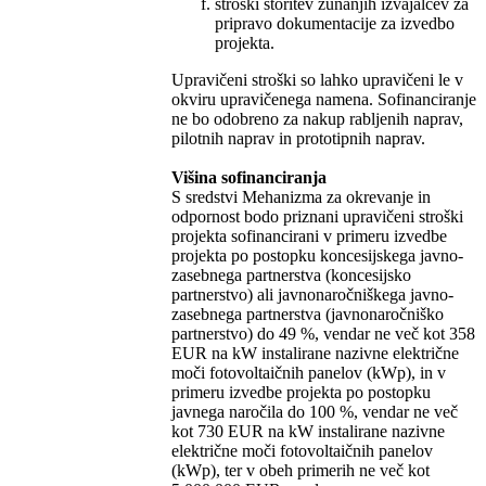
stroški storitev zunanjih izvajalcev za
pripravo dokumentacije za izvedbo
projekta.
Upravičeni stroški so lahko upravičeni le v
okviru upravičenega namena. Sofinanciranje
ne bo odobreno za nakup rabljenih naprav,
pilotnih naprav in prototipnih naprav.
Višina sofinanciranja
S sredstvi Mehanizma za okrevanje in
odpornost bodo priznani upravičeni stroški
projekta sofinancirani v primeru izvedbe
projekta po postopku koncesijskega javno-
zasebnega partnerstva (koncesijsko
partnerstvo) ali javnonaročniškega javno-
zasebnega partnerstva (javnonaročniško
partnerstvo) do 49 %, vendar ne več kot 358
EUR na kW instalirane nazivne električne
moči fotovoltaičnih panelov (kWp), in v
primeru izvedbe projekta po postopku
javnega naročila do 100 %, vendar ne več
kot 730 EUR na kW instalirane nazivne
električne moči fotovoltaičnih panelov
(kWp), ter v obeh primerih ne več kot