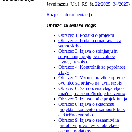
Javni razpis (Ur. l. RS, št.
22/2025
,
34/2025
)
Razpisna dokumentacija
Obrazci za sestavo vloge:
Obrazec 1: Podatki o projektu
Obrazec 2: Podatki o napravah za
samooskrbo
Obrazec 3: Izjava o strinjanju in
sprejemanju pogojev in zahtev
javnega razpisa
Obrazec 4: Kontrolnik za popolnost
vloge
Obrazec 5: Vzorec pravilne opreme
ovojnice za prijavo na javni razpis
Obrazec 6: Samoocena vlagatelja o
»načelu, da se ne škoduje bistveno«
Obrazec 7: Izjava vodje projektiranja
Obrazec 8: Izjava o skladnosti
projekta s konceptom samooskrbe z
električno energijo
Obrazec 9: Izjava o seznanitvi in
pridobitvi privolitev za obdelavo
osebnih podatkov