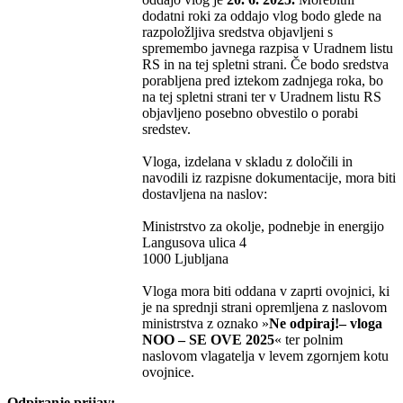
dodatni roki za oddajo vlog bodo glede na
razpoložljiva sredstva objavljeni s
spremembo javnega razpisa v Uradnem listu
RS in na tej spletni strani. Če bodo sredstva
porabljena pred iztekom zadnjega roka, bo
na tej spletni strani ter v Uradnem listu RS
objavljeno posebno obvestilo o porabi
sredstev.
Vloga, izdelana v skladu z določili in
navodili iz razpisne dokumentacije, mora biti
dostavljena na naslov:
Ministrstvo za okolje, podnebje in energijo
Langusova ulica 4
1000 Ljubljana
Vloga mora biti oddana v zaprti ovojnici, ki
je na sprednji strani opremljena z naslovom
ministrstva z oznako »
Ne odpiraj!– vloga
NOO – SE OVE 2025
« ter polnim
naslovom vlagatelja v levem zgornjem kotu
ovojnice.
Odpiranje prijav: