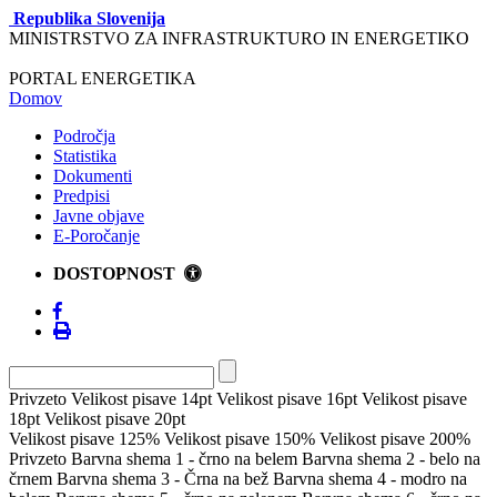
Republika Slovenija
MINISTRSTVO ZA INFRASTRUKTURO IN ENERGETIKO
PORTAL ENERGETIKA
Domov
Področja
Statistika
Dokumenti
Predpisi
Javne objave
E-Poročanje
DOSTOPNOST
Privzeto
Velikost pisave 14pt
Velikost pisave 16pt
Velikost pisave
18pt
Velikost pisave 20pt
Velikost pisave 125%
Velikost pisave 150%
Velikost pisave 200%
Privzeto
Barvna shema 1 - črno na belem
Barvna shema 2 - belo na
črnem
Barvna shema 3 - Črna na bež
Barvna shema 4 - modro na