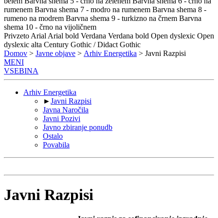
belem
Barvna shema 5 - črno na zelenem
Barvna shema 6 - črno na
rumenem
Barvna shema 7 - modro na rumenem
Barvna shema 8 -
rumeno na modrem
Barvna shema 9 - turkizno na črnem
Barvna
shema 10 - črno na vijoličnem
Privzeto
Arial
Arial bold
Verdana
Verdana bold
Open dyslexic
Open
dyslexic alta
Century Gothic / Didact Gothic
Domov
>
Javne objave
>
Arhiv Energetika
> Javni Razpisi
MENI
VSEBINA
Arhiv Energetika
►
Javni Razpisi
Javna Naročila
Javni Pozivi
Javno zbiranje ponudb
Ostalo
Povabila
Javni Razpisi