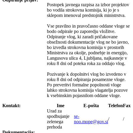
Postopek javnega razpisa za izbor projektov
bo vodila strokovna komisija, ki jo je s
sklepom imenoval predstojnik ministrstva.
Vse pravilno in pravočasno oddane vloge se
bodo odpirale po zaporedju vložitve.
Odpiranje vlog, ki zaradi pričakovane
obsežnosti dokumentacije vlog ne bo javno,
bo izvedla strokovna komisija v prostorih
Ministrstva za okolje, podnebje in energijo,
Langusova ulica 4, Ljubljana, najkasneje v
roku 8 dni od poteka roka za oddajo vlog.
Pozivanje k dopolnitvi vlog bo izvedeno v
roku 8 dni od odpiranja posamezne vloge.
Po preveritvi formalne popolnosti vloge
lahko strokovna komisija vlagatelja pozove
k vsebinskim pojasnilom oddane vloge.
Kontakt:
Ime
E-pošta
Telefon
Fax
Urad za
spodbujanje
se-
/
/
zelenega
noo.mope@gov.si
prehoda
Dokumentacija: