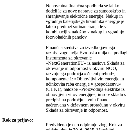
Nepovratna finančna spodbuda se lahko
dodeli le za nove naprave za samooskrbo in
shranjevanje električne energije. Nakup in
vgradnja baterijskega hranilnika energije je
lahko predmet sofinanciranja le v
kombinaciji z naložbo v nakup in vgradnjo
fotovoltaičnih panelov.
Finančna sredstva za izvedbo javnega
razpisa zagotavlja Evropska unija na podlagi
Instrumenta za okrevanje
»NextGenerationEU« iz naslova Sklada za
okrevanje in odpornost v okviru NOO,
razvojnega področja »Zeleni prehod«,
komponente 1: »Obnovljivi viri energije in
učinkovita raba energije v gospodarstvu«
(C1 K1), naložbe »Proizvodnja elektrike iz
obnovljivih virov energije«, in so v skladu s
predpisi na področju javnih financ
načrtovana v državnem proračunu v okviru
Sklada za okrevanje in odpornost.
Rok za prijavo:
Predvideno je eno odpiranje vlog. Rok za
oddajo vlog je
20. 6. 2025.
Morebitni