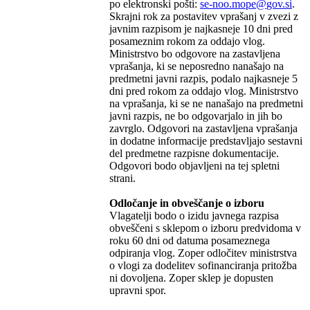
po elektronski pošti:
se-noo.mope
@
gov
.
si
.
Skrajni rok za postavitev vprašanj v zvezi z
javnim razpisom je najkasneje 10 dni pred
posameznim rokom za oddajo vlog.
Ministrstvo bo odgovore na zastavljena
vprašanja, ki se neposredno nanašajo na
predmetni javni razpis, podalo najkasneje 5
dni pred rokom za oddajo vlog. Ministrstvo
na vprašanja, ki se ne nanašajo na predmetni
javni razpis, ne bo odgovarjalo in jih bo
zavrglo. Odgovori na zastavljena vprašanja
in dodatne informacije predstavljajo sestavni
del predmetne razpisne dokumentacije.
Odgovori bodo objavljeni na tej spletni
strani.
Odločanje in obveščanje o izboru
Vlagatelji bodo o izidu javnega razpisa
obveščeni s sklepom o izboru predvidoma v
roku 60 dni od datuma posameznega
odpiranja vlog. Zoper odločitev ministrstva
o vlogi za dodelitev sofinanciranja pritožba
ni dovoljena. Zoper sklep je dopusten
upravni spor.