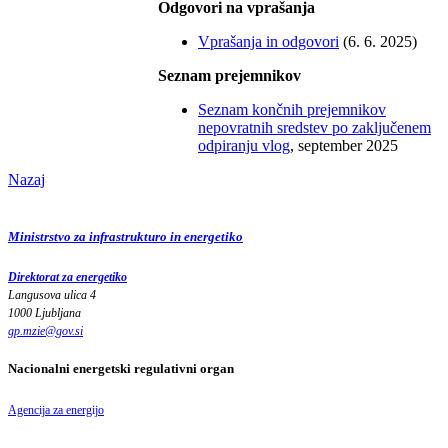
Odgovori na vprašanja
Vprašanja in odgovori
(6. 6. 2025)
Seznam prejemnikov
Seznam končnih prejemnikov
nepovratnih sredstev po zaključenem
odpiranju vlog
, september 2025
Nazaj
Ministrstvo za infrastrukturo in energetiko
Direktorat za energetiko
Langusova ulica 4
1000 Ljubljana
gp.mzie
@
gov
.
si
Nacionalni energetski regulativni organ
Agencija za energijo