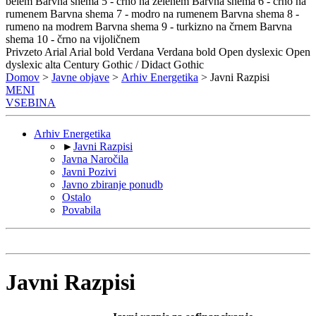
belem
Barvna shema 5 - črno na zelenem
Barvna shema 6 - črno na
rumenem
Barvna shema 7 - modro na rumenem
Barvna shema 8 -
rumeno na modrem
Barvna shema 9 - turkizno na črnem
Barvna
shema 10 - črno na vijoličnem
Privzeto
Arial
Arial bold
Verdana
Verdana bold
Open dyslexic
Open
dyslexic alta
Century Gothic / Didact Gothic
Domov
>
Javne objave
>
Arhiv Energetika
> Javni Razpisi
MENI
VSEBINA
Arhiv Energetika
►
Javni Razpisi
Javna Naročila
Javni Pozivi
Javno zbiranje ponudb
Ostalo
Povabila
Javni Razpisi