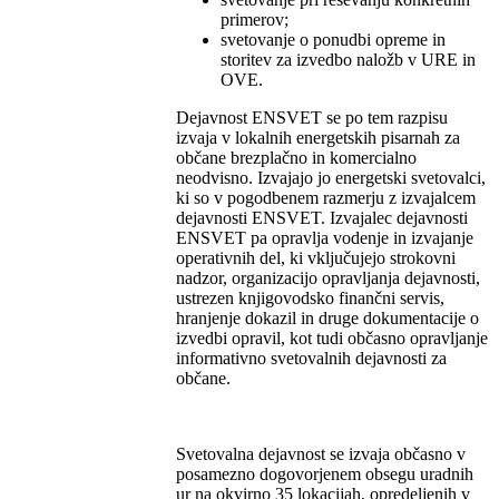
primerov;
svetovanje o ponudbi opreme in
storitev za izvedbo naložb v URE in
OVE.
Dejavnost ENSVET se po tem razpisu
izvaja v lokalnih energetskih pisarnah za
občane brezplačno in komercialno
neodvisno. Izvajajo jo energetski svetovalci,
ki so v pogodbenem razmerju z izvajalcem
dejavnosti ENSVET. Izvajalec dejavnosti
ENSVET pa opravlja vodenje in izvajanje
operativnih del, ki vključujejo strokovni
nadzor, organizacijo opravljanja dejavnosti,
ustrezen knjigovodsko finančni servis,
hranjenje dokazil in druge dokumentacije o
izvedbi opravil, kot tudi občasno opravljanje
informativno svetovalnih dejavnosti za
občane.
Svetovalna dejavnost se izvaja občasno v
posamezno dogovorjenem obsegu uradnih
ur na okvirno 35 lokacijah, opredeljenih v