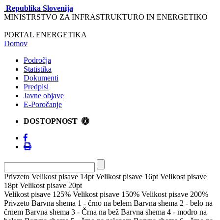
Republika Slovenija
MINISTRSTVO ZA INFRASTRUKTURO IN ENERGETIKO
PORTAL ENERGETIKA
Domov
Področja
Statistika
Dokumenti
Predpisi
Javne objave
E-Poročanje
DOSTOPNOST
Privzeto
Velikost pisave 14pt
Velikost pisave 16pt
Velikost pisave
18pt
Velikost pisave 20pt
Velikost pisave 125%
Velikost pisave 150%
Velikost pisave 200%
Privzeto
Barvna shema 1 - črno na belem
Barvna shema 2 - belo na
črnem
Barvna shema 3 - Črna na bež
Barvna shema 4 - modro na