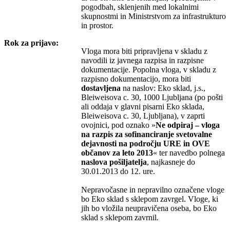
pogodbah, sklenjenih med lokalnimi
skupnostmi in Ministrstvom za infrastrukturo
in prostor.
Rok za prijavo:
Vloga mora biti pripravljena v skladu z
navodili iz javnega razpisa in razpisne
dokumentacije. Popolna vloga, v skladu z
razpisno dokumentacijo, mora biti
dostavljena
na naslov: Eko sklad, j.s.,
Bleiweisova c. 30, 1000 Ljubljana (po pošti
ali oddaja v glavni pisarni Eko sklada,
Bleiweisova c. 30, Ljubljana), v zaprti
ovojnici, pod oznako »
Ne odpiraj – vloga
na razpis za sofinanciranje svetovalne
dejavnosti na področju URE in OVE
občanov za leto 2013
« ter navedbo polnega
naslova pošiljatelja
, najkasneje do
30.01.2013 do 12. ure.
Nepravočasne in nepravilno označene vloge
bo Eko sklad s sklepom zavrgel. Vloge, ki
jih bo vložila neupravičena oseba, bo Eko
sklad s sklepom zavrnil.