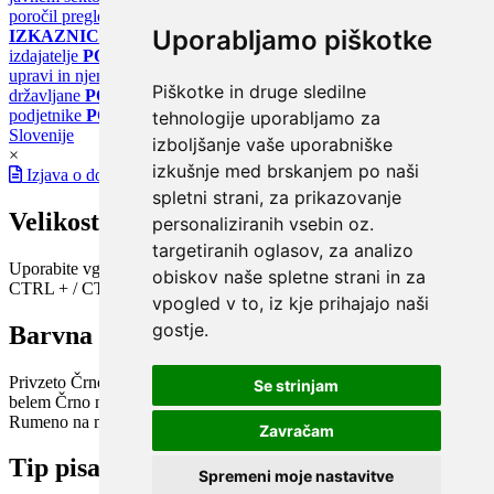
poročil pregledov klimatskih sistemov
PORTAL ENERGETSKE
Uporabljamo piškotke
IZKAZNICE
Register energetskih izkaznic - za izdelovalce in
izdajatelje
PORTAL GOV.SI
Osrednje spletno mesto o državni
upravi in njenih storitvah
PORTAL eUPRAVA
Državni portal za
Piškotke in druge sledilne
državljane
PORTAL SPOT
Državni portal za podjetja in
podjetnike
PORTAL OPSI
Državni portal odprtih podatkov
tehnologije uporabljamo za
Slovenije
izboljšanje vaše uporabniške
×
izkušnje med brskanjem po naši
Izjava o dostopnosti
spletni strani, za prikazovanje
Velikost pisave
personaliziranih vsebin oz.
targetiranih oglasov, za analizo
Uporabite vgrajeno funkcijo brskalnika
obiskov naše spletne strani in za
CTRL + / CTRL -
vpogled v to, iz kje prihajajo naši
gostje.
Barvna shema
Privzeto
Črno na belem
Belo na črnem
Črno na bež
Modro na
Se strinjam
belem
Črno na zelenem
Črno na rumenem
Modro na rumenem
Rumeno na modrem
Turkizno na črnem
Črno na vijoličnem
Zavračam
Tip pisave
Spremeni moje nastavitve