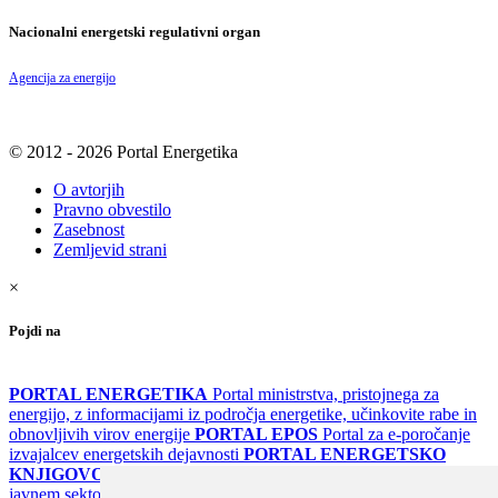
Nacionalni energetski regulativni organ
Agencija za energijo
© 2012 - 2026 Portal Energetika
O avtorjih
Pravno obvestilo
Zasebnost
Zemljevid strani
×
Pojdi na
PORTAL ENERGETIKA
Portal ministrstva, pristojnega za
energijo, z informacijami iz področja energetike, učinkovite rabe in
obnovljivih virov energije
PORTAL EPOS
Portal za e-poročanje
izvajalcev energetskih dejavnosti
PORTAL ENERGETSKO
KNJIGOVODSTVO
Portal za poročanje o upravljanju z energijo v
javnem sektorju
PORTAL KLIMATSKI SISTEMI
Register