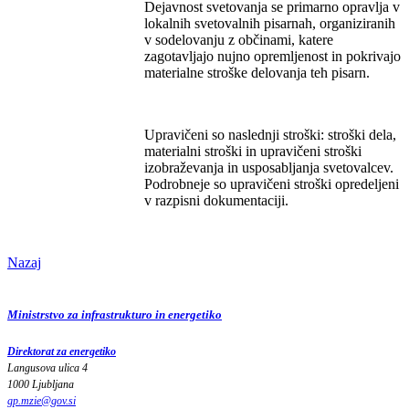
Dejavnost svetovanja se primarno opravlja v
lokalnih svetovalnih pisarnah, organiziranih
v sodelovanju z občinami, katere
zagotavljajo nujno opremljenost in pokrivajo
materialne stroške delovanja teh pisarn.
Upravičeni so naslednji stroški: stroški dela,
materialni stroški in upravičeni stroški
izobraževanja in usposabljanja svetovalcev.
Podrobneje so upravičeni stroški opredeljeni
v razpisni dokumentaciji.
Nazaj
Ministrstvo za infrastrukturo in energetiko
Direktorat za energetiko
Langusova ulica 4
1000 Ljubljana
gp.mzie
@
gov
.
si