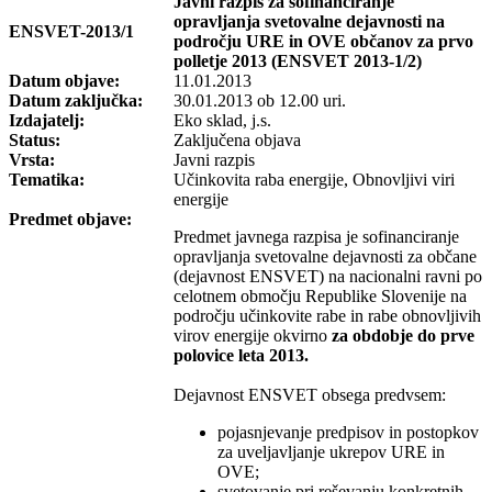
Javni razpis za sofinanciranje
opravljanja svetovalne dejavnosti na
ENSVET-2013/1
področju URE in OVE občanov za prvo
polletje 2013 (ENSVET 2013-1/2)
Datum objave:
11.01.2013
Datum zaključka:
30.01.2013 ob 12.00 uri.
Izdajatelj:
Eko sklad, j.s.
Status:
Zaključena objava
Vrsta:
Javni razpis
Tematika:
Učinkovita raba energije, Obnovljivi viri
energije
Predmet objave:
Predmet javnega razpisa je sofinanciranje
opravljanja svetovalne dejavnosti za občane
(dejavnost ENSVET) na nacionalni ravni po
celotnem območju Republike Slovenije na
področju učinkovite rabe in rabe obnovljivih
virov energije okvirno
za obdobje do prve
polovice leta 2013.
Dejavnost ENSVET obsega predvsem:
pojasnjevanje predpisov in postopkov
za uveljavljanje ukrepov URE in
OVE;
svetovanje pri reševanju konkretnih