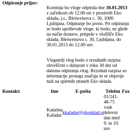
Odpiranje prijav:
Komisija bo vloge odpirala dne
30.01.2013
z začetkom ob 12.00 uri v prostorih Eko
sklada, j.s., Bleiweisova c. 30, 1000
Ljubljana. Odpiranje bo javno. Pri odpiranju
se bodo upoštevale vloge, ki bodo, ne glede
na način dostave, prispele v vložišče Eko
sklada, Bleiweisova c. 30, Ljubljana, do
30.01.2013 do 12.00 ure.
Vlagatelji vlog bodo o rezultatih razpisa
obveščeni s sklepom v roku 30 dni od
datuma odpiranja vlog. Rezultati razpisa so
informacije javnega značaja in se objavijo
tudi na spletnih straneh Eko sklada.
Kontakt:
Ime
E-pošta
Telefon
Fax
01/241-
48-75
vsak
Katarina
kkafadar@ekosklad.si
delovni
Kafadar
dan med
9. in 10.
uro