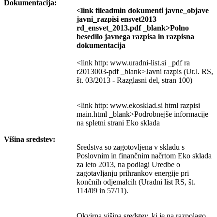
Dokumentacija:
<link fileadmin dokumenti javne_objave
javni_razpisi ensvet2013
rd_ensvet_2013.pdf _blank>Polno
besedilo javnega razpisa in razpisna
dokumentacija
<link http: www.uradni-list.si _pdf ra
r2013003-pdf _blank>Javni razpis (Ur.l. RS,
št. 03/2013 - Razglasni del, stran 100)
<link http: www.ekosklad.si html razpisi
main.html _blank>Podrobnejše informacije
na spletni strani Eko sklada
Višina sredstev:
Sredstva so zagotovljena v skladu s
Poslovnim in finančnim načrtom Eko sklada
za leto 2013, na podlagi Uredbe o
zagotavljanju prihrankov energije pri
končnih odjemalcih (Uradni list RS, št.
114/09 in 57/11).
Okvirna višina sredstev, ki je na razpolago