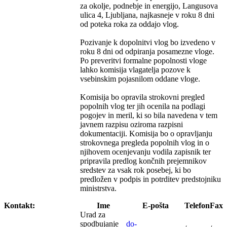
za okolje, podnebje in energijo, Langusova
ulica 4, Ljubljana, najkasneje v roku 8 dni
od poteka roka za oddajo vlog.
Pozivanje k dopolnitvi vlog bo izvedeno v
roku 8 dni od odpiranja posamezne vloge.
Po preveritvi formalne popolnosti vloge
lahko komisija vlagatelja pozove k
vsebinskim pojasnilom oddane vloge.
Komisija bo opravila strokovni pregled
popolnih vlog ter jih ocenila na podlagi
pogojev in meril, ki so bila navedena v tem
javnem razpisu oziroma razpisni
dokumentaciji. Komisija bo o opravljanju
strokovnega pregleda popolnih vlog in o
njihovem ocenjevanju vodila zapisnik ter
pripravila predlog končnih prejemnikov
sredstev za vsak rok posebej, ki bo
predložen v podpis in potrditev predstojniku
ministrstva.
Kontakt:
Ime
E-pošta
Telefon
Fax
Urad za
spodbujanje
do-