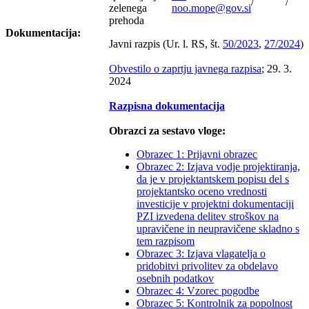
/
/
zelenega
noo.mope@gov.si
prehoda
Dokumentacija:
Javni razpis (Ur. l. RS, št.
50/2023
,
27/2024
)
Obvestilo o zaprtju javnega razpisa
; 29. 3.
2024
Razpisna dokumentacija
Obrazci za sestavo vloge:
Obrazec 1: Prijavni obrazec
Obrazec 2: Izjava vodje projektiranja,
da je v projektantskem popisu del s
projektantsko oceno vrednosti
investicije v projektni dokumentaciji
PZI izvedena delitev stroškov na
upravičene in neupravičene skladno s
tem razpisom
Obrazec 3: Izjava vlagatelja o
pridobitvi privolitev za obdelavo
osebnih podatkov
Obrazec 4: Vzorec pogodbe
Obrazec 5: Kontrolnik za popolnost