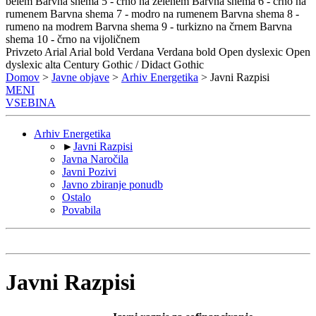
belem
Barvna shema 5 - črno na zelenem
Barvna shema 6 - črno na
rumenem
Barvna shema 7 - modro na rumenem
Barvna shema 8 -
rumeno na modrem
Barvna shema 9 - turkizno na črnem
Barvna
shema 10 - črno na vijoličnem
Privzeto
Arial
Arial bold
Verdana
Verdana bold
Open dyslexic
Open
dyslexic alta
Century Gothic / Didact Gothic
Domov
>
Javne objave
>
Arhiv Energetika
> Javni Razpisi
MENI
VSEBINA
Arhiv Energetika
►
Javni Razpisi
Javna Naročila
Javni Pozivi
Javno zbiranje ponudb
Ostalo
Povabila
Javni Razpisi