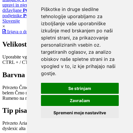
upravi in njenih storitvah
PORTAL eUPRAVA
Državni portal za
Piškotke in druge sledilne
državljane
PORTAL SPOT
Državni portal za podjetja in
podjetnike
PORTAL OPSI
Državni portal odprtih podatkov
tehnologije uporabljamo za
Slovenije
izboljšanje vaše uporabniške
×
izkušnje med brskanjem po naši
Izjava o dostopnosti
spletni strani, za prikazovanje
Velikost pisave
personaliziranih vsebin oz.
targetiranih oglasov, za analizo
Uporabite vgrajeno funkcijo brskalnika
obiskov naše spletne strani in za
CTRL + / CTRL -
vpogled v to, iz kje prihajajo naši
gostje.
Barvna shema
Privzeto
Črno na belem
Belo na črnem
Črno na bež
Modro na
Se strinjam
belem
Črno na zelenem
Črno na rumenem
Modro na rumenem
Rumeno na modrem
Turkizno na črnem
Črno na vijoličnem
Zavračam
Tip pisave
Spremeni moje nastavitve
Privzeto
Arial
Arial bold
Verdana
Verdana bold
Open dyslexic
Open
dyslexic alta
Century Gothic / Didact Gothic