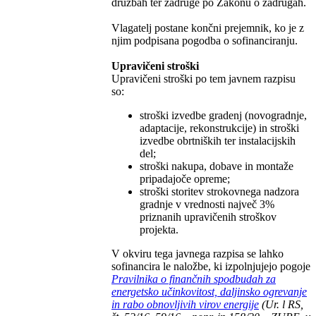
družbah ter zadruge po Zakonu o zadrugah.
Vlagatelj postane končni prejemnik, ko je z
njim podpisana pogodba o sofinanciranju.
Upravičeni stroški
Upravičeni stroški po tem javnem razpisu
so:
stroški izvedbe gradenj (novogradnje,
adaptacije, rekonstrukcije) in stroški
izvedbe obrtniških ter instalacijskih
del;
stroški nakupa, dobave in montaže
pripadajoče opreme;
stroški storitev strokovnega nadzora
gradnje v vrednosti največ 3%
priznanih upravičenih stroškov
projekta.
V okviru tega javnega razpisa se lahko
sofinancira le naložbe, ki izpolnjujejo pogoje
Pravilnika o finančnih spodbudah za
energetsko učinkovitost, daljinsko ogrevanje
in rabo obnovljivih virov energije
(Ur. l RS,