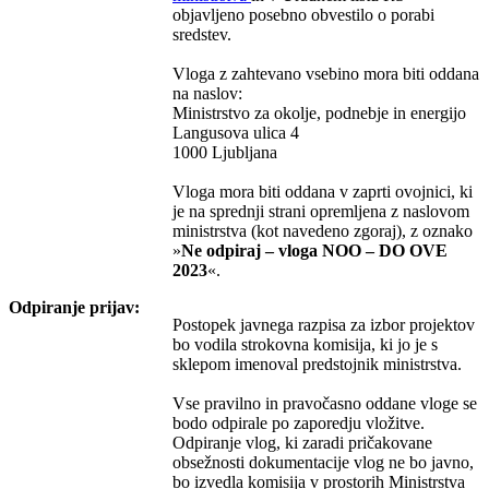
objavljeno posebno obvestilo o porabi
sredstev.
Vloga z zahtevano vsebino mora biti oddana
na naslov:
Ministrstvo za okolje, podnebje in energijo
Langusova ulica 4
1000 Ljubljana
Vloga mora biti oddana v zaprti ovojnici, ki
je na sprednji strani opremljena z naslovom
ministrstva (kot navedeno zgoraj), z oznako
»
Ne odpiraj – vloga NOO – DO OVE
2023
«.
Odpiranje prijav:
Postopek javnega razpisa za izbor projektov
bo vodila strokovna komisija, ki jo je s
sklepom imenoval predstojnik ministrstva.
Vse pravilno in pravočasno oddane vloge se
bodo odpirale po zaporedju vložitve.
Odpiranje vlog, ki zaradi pričakovane
obsežnosti dokumentacije vlog ne bo javno,
bo izvedla komisija v prostorih Ministrstva