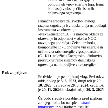
obnovljivih virov energije (npr. lesna
biomasa) v obstoječih sistemih
daljinskega ogrevanja.
Finančna sredstva za izvedbo javnega
razpisa zagotavlja Evropska unija na podlagi
Instrumenta za okrevanje
»NextGenerationEU« iz naslova Sklada za
okrevanje in odpornost v okviru NOO,
razvojnega področja »Zeleni prehod«,
komponente 1: »Obnovljivi viri energije in
učinkovita raba energije v gospodarstvu«
(C1 K1), naložbe »Energetsko učinkovito
prestrukturiranje sistemov daljinskega
ogrevanja na obnovljive vire energije«.
Rok za prijavo:
Predvidenih je pet odpiranj vlog. Prvi rok za
oddajo vlog je
5. 6. 2023
, drugi rok je
20.
10. 2023
, tretji rok je
20. 3. 2024
, četrti rok
je
20. 11. 2024
in skrajni rok je
20. 3. 2025
.
Če bodo sredstva porabljena pred iztekom
zadnjega roka, bo na spletni
strani
ministrstva
in v Uradnem listu RS