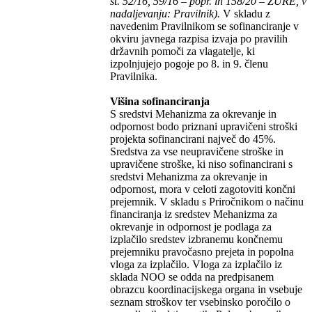
št. 52/16, 59/16 – popr. in 158/20 – ZURE, v
nadaljevanju: Pravilnik).
V skladu z
navedenim Pravilnikom se sofinanciranje v
okviru javnega razpisa izvaja po pravilih
državnih pomoči za vlagatelje, ki
izpolnjujejo pogoje po 8. in 9. členu
Pravilnika.
Višina sofinanciranja
S sredstvi Mehanizma za okrevanje in
odpornost bodo priznani upravičeni stroški
projekta sofinancirani največ do 45%.
Sredstva za vse neupravičene stroške in
upravičene stroške, ki niso sofinancirani s
sredstvi Mehanizma za okrevanje in
odpornost, mora v celoti zagotoviti končni
prejemnik. V skladu s Priročnikom o načinu
financiranja iz sredstev Mehanizma za
okrevanje in odpornost je podlaga za
izplačilo sredstev izbranemu končnemu
prejemniku pravočasno prejeta in popolna
vloga za izplačilo. Vloga za izplačilo iz
sklada NOO se odda na predpisanem
obrazcu koordinacijskega organa in vsebuje
seznam stroškov ter vsebinsko poročilo o