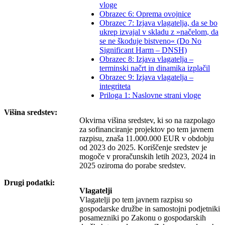
vloge
Obrazec 6: Oprema ovojnice
Obrazec 7: Izjava vlagatelja, da se bo
ukrep izvajal v skladu z »načelom, da
se ne škoduje bistveno« (Do No
Significant Harm – DNSH)
Obrazec 8: Izjava vlagatelja –
terminski načrt in dinamika izplačil
Obrazec 9: Izjava vlagatelja –
integriteta
Priloga 1: Naslovne strani vloge
Višina sredstev:
Okvirna višina sredstev, ki so na razpolago
za sofinanciranje projektov po tem javnem
razpisu, znaša 11.000.000 EUR v obdobju
od 2023 do 2025. Koriščenje sredstev je
mogoče v proračunskih letih 2023, 2024 in
2025 oziroma do porabe sredstev.
Drugi podatki:
Vlagatelji
Vlagatelji po tem javnem razpisu so
gospodarske družbe in samostojni podjetniki
posamezniki po Zakonu o gospodarskih