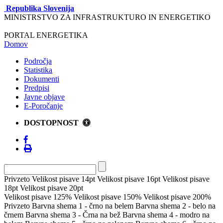
Republika Slovenija
MINISTRSTVO ZA INFRASTRUKTURO IN ENERGETIKO
PORTAL ENERGETIKA
Domov
Področja
Statistika
Dokumenti
Predpisi
Javne objave
E-Poročanje
DOSTOPNOST
Privzeto
Velikost pisave 14pt
Velikost pisave 16pt
Velikost pisave
18pt
Velikost pisave 20pt
Velikost pisave 125%
Velikost pisave 150%
Velikost pisave 200%
Privzeto
Barvna shema 1 - črno na belem
Barvna shema 2 - belo na
črnem
Barvna shema 3 - Črna na bež
Barvna shema 4 - modro na