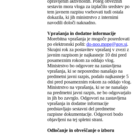
opravljenih aktivnostih. Poleg obveznih
sestavin mora vloga za izplačilo sredstev po
tem javnem razpisu vsebovati tudi ostala
dokazila, ki jih ministrstvo z internimi
navodili določi naknadno.
Vprašanja in dodatne informacije
Morebitna vprašanja je mogoče posredovati
po elektronski pošti:
do-noo.mope
@
gov
.
si
.
Skrajni rok za postavitev vprašanj v zvezi z
javnim razpisom je najkasneje 10 dni pred
posameznim rokom za oddajo vlog.
Ministrstvo bo odgovore na zastavljena
vprašanja, ki se neposredno nanašajo na
predmetni javni razpis, podalo najkasneje 5
dni pred posameznim rokom za oddajo vlog.
Ministrstvo na vprašanja, ki se ne nanašajo
na predmetni javni razpis, ne bo odgovarjalo
in jih bo zavrglo. Odgovori na zastavljena
vprašanja in dodatne informacije
predstavljajo sestavni del predmetne
razpisne dokumentacije. Odgovori bodo
objavljeni na tej spletni strani.
Odločanje in obveščanje o izboru