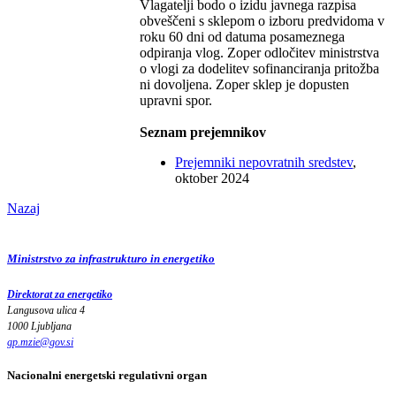
Vlagatelji bodo o izidu javnega razpisa
obveščeni s sklepom o izboru predvidoma v
roku 60 dni od datuma posameznega
odpiranja vlog. Zoper odločitev ministrstva
o vlogi za dodelitev sofinanciranja pritožba
ni dovoljena. Zoper sklep je dopusten
upravni spor.
Seznam prejemnikov
Prejemniki nepovratnih sredstev
,
oktober 2024
Nazaj
Ministrstvo za infrastrukturo in energetiko
Direktorat za energetiko
Langusova ulica 4
1000 Ljubljana
gp.mzie
@
gov
.
si
Nacionalni energetski regulativni organ