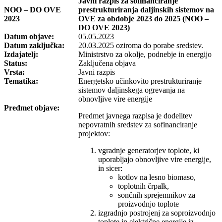
Javni razpis za sofinanciranje
NOO – DO OVE
prestrukturiranja daljinskih sistemov na
2023
OVE za obdobje 2023 do 2025 (NOO –
DO OVE 2023)
Datum objave:
05.05.2023
Datum zaključka:
20.03.2025 oziroma do porabe sredstev.
Izdajatelj:
Ministrstvo za okolje, podnebje in energijo
Status:
Zaključena objava
Vrsta:
Javni razpis
Tematika:
Energetsko učinkovito prestrukturiranje
sistemov daljinskega ogrevanja na
obnovljive vire energije
Predmet objave:
Predmet javnega razpisa je dodelitev
nepovratnih sredstev za sofinanciranje
projektov:
vgradnje generatorjev toplote, ki
uporabljajo obnovljive vire energije,
in sicer:
kotlov na lesno biomaso,
toplotnih črpalk,
sončnih sprejemnikov za
proizvodnjo toplote
izgradnjo postrojenj za soproizvodnjo
toplote in električne energije iz