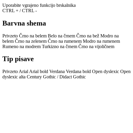
Uporabite vgrajeno funkcijo brskalnika
CTRL + / CTRL -
Barvna shema
Privzeto
Črno na belem
Belo na črnem
Črno na bež
Modro na
belem
Črno na zelenem
Črno na rumenem
Modro na rumenem
Rumeno na modrem
Turkizno na črnem
Črno na vijoličnem
Tip pisave
Privzeto
Arial
Arial bold
Verdana
Verdana bold
Open dyslexic
Open
dyslexic alta
Century Gothic / Didact Gothic