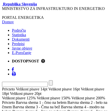
Republika Slovenija
MINISTRSTVO ZA INFRASTRUKTURO IN ENERGETIKO
PORTAL ENERGETIKA
Domov
Področja
Statistika
Dokumenti
Predpisi
Javne objave
E-Poročanje
DOSTOPNOST
Privzeto
Velikost pisave 14pt
Velikost pisave 16pt
Velikost pisave
18pt
Velikost pisave 20pt
Velikost pisave 125%
Velikost pisave 150%
Velikost pisave 200%
Privzeto
Barvna shema 1 - črno na belem
Barvna shema 2 - belo na
črnem
Barvna shema 3 - Črna na bež
Barvna shema 4 - modro na