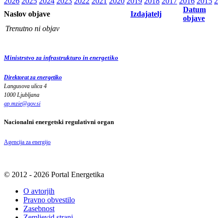
2026
2025
2024
2023
2022
2021
2020
2019
2018
2017
2016
2015
2
Datum
Naslov objave
Izdajatelj
objave
Trenutno ni objav
Ministrstvo za infrastrukturo in energetiko
Direktorat za energetiko
Langusova ulica 4
1000 Ljubljana
gp.mzie
@
gov
.
si
Nacionalni energetski regulativni organ
Agencija za energijo
© 2012 - 2026 Portal Energetika
O avtorjih
Pravno obvestilo
Zasebnost
Zemljevid strani