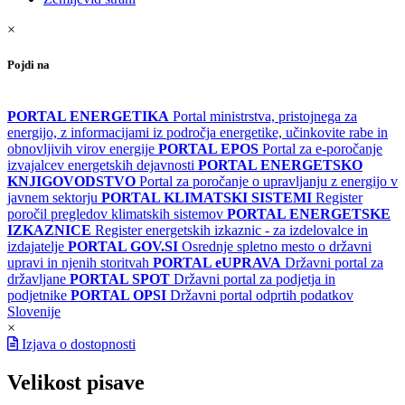
×
Pojdi na
PORTAL ENERGETIKA
Portal ministrstva, pristojnega za
energijo, z informacijami iz področja energetike, učinkovite rabe in
obnovljivih virov energije
PORTAL EPOS
Portal za e-poročanje
izvajalcev energetskih dejavnosti
PORTAL ENERGETSKO
KNJIGOVODSTVO
Portal za poročanje o upravljanju z energijo v
javnem sektorju
PORTAL KLIMATSKI SISTEMI
Register
poročil pregledov klimatskih sistemov
PORTAL ENERGETSKE
IZKAZNICE
Register energetskih izkaznic - za izdelovalce in
izdajatelje
PORTAL GOV.SI
Osrednje spletno mesto o državni
upravi in njenih storitvah
PORTAL eUPRAVA
Državni portal za
državljane
PORTAL SPOT
Državni portal za podjetja in
podjetnike
PORTAL OPSI
Državni portal odprtih podatkov
Slovenije
×
Izjava o dostopnosti
Velikost pisave