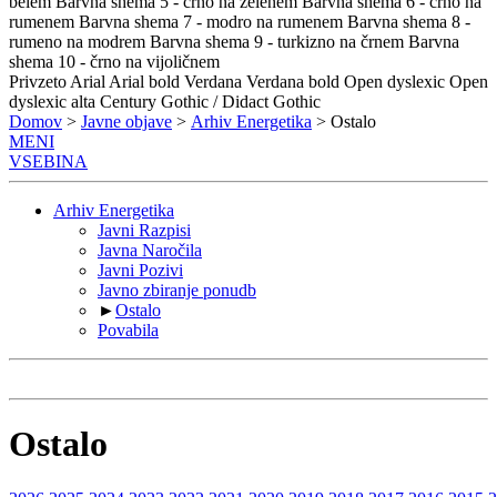
belem
Barvna shema 5 - črno na zelenem
Barvna shema 6 - črno na
rumenem
Barvna shema 7 - modro na rumenem
Barvna shema 8 -
rumeno na modrem
Barvna shema 9 - turkizno na črnem
Barvna
shema 10 - črno na vijoličnem
Privzeto
Arial
Arial bold
Verdana
Verdana bold
Open dyslexic
Open
dyslexic alta
Century Gothic / Didact Gothic
Domov
>
Javne objave
>
Arhiv Energetika
> Ostalo
MENI
VSEBINA
Arhiv Energetika
Javni Razpisi
Javna Naročila
Javni Pozivi
Javno zbiranje ponudb
►
Ostalo
Povabila
Ostalo