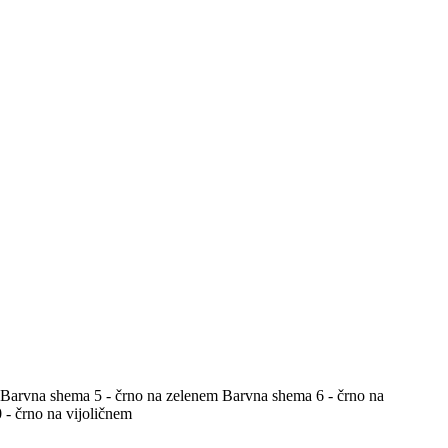
Barvna shema 5 - črno na zelenem
Barvna shema 6 - črno na
- črno na vijoličnem