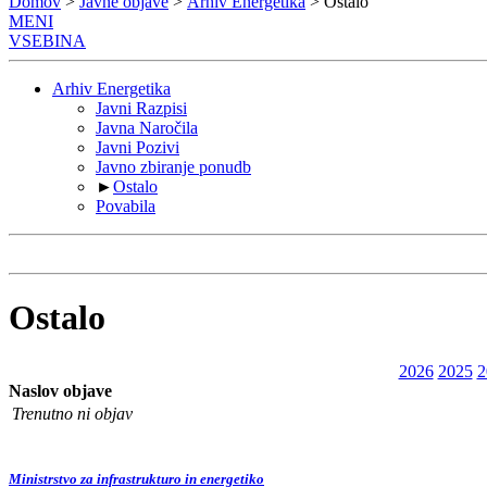
Domov
>
Javne objave
>
Arhiv Energetika
> Ostalo
MENI
VSEBINA
Arhiv Energetika
Javni Razpisi
Javna Naročila
Javni Pozivi
Javno zbiranje ponudb
►
Ostalo
Povabila
Ostalo
2026
2025
2
Naslov objave
Trenutno ni objav
Ministrstvo za infrastrukturo in energetiko