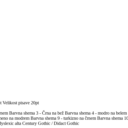
t
Velikost pisave 20pt
črnem
Barvna shema 3 - Črna na bež
Barvna shema 4 - modro na belem
umeno na modrem
Barvna shema 9 - turkizno na črnem
Barvna shema 10 
yslexic alta
Century Gothic / Didact Gothic