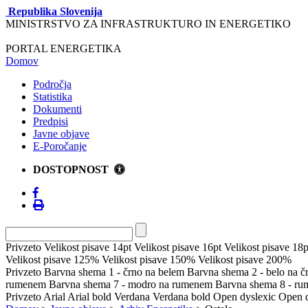
Republika Slovenija
MINISTRSTVO ZA INFRASTRUKTURO IN ENERGETIKO
PORTAL ENERGETIKA
Domov
Področja
Statistika
Dokumenti
Predpisi
Javne objave
E-Poročanje
DOSTOPNOST
Privzeto
Velikost pisave 14pt
Velikost pisave 16pt
Velikost pisave 18p
Velikost pisave 125%
Velikost pisave 150%
Velikost pisave 200%
Privzeto
Barvna shema 1 - črno na belem
Barvna shema 2 - belo na 
rumenem
Barvna shema 7 - modro na rumenem
Barvna shema 8 - r
Privzeto
Arial
Arial bold
Verdana
Verdana bold
Open dyslexic
Open d