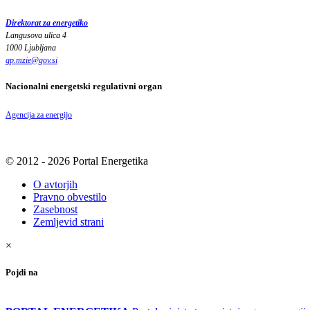
Direktorat za energetiko
Langusova ulica 4
1000 Ljubljana
gp.mzie
@
gov
.
si
Nacionalni energetski regulativni organ
Agencija za energijo
© 2012 - 2026 Portal Energetika
O avtorjih
Pravno obvestilo
Zasebnost
Zemljevid strani
×
Pojdi na