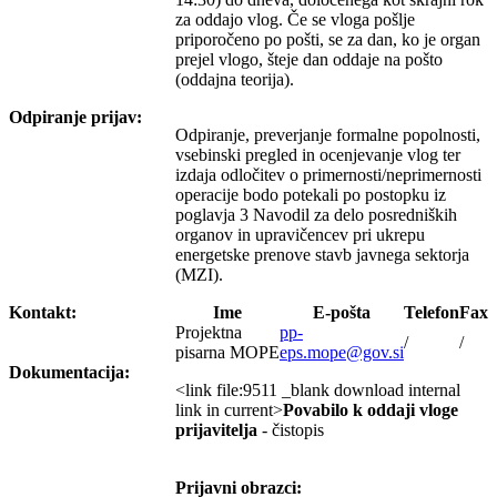
za oddajo vlog. Če se vloga pošlje
priporočeno po pošti, se za dan, ko je organ
prejel vlogo, šteje dan oddaje na pošto
(oddajna teorija).
Odpiranje prijav:
Odpiranje, preverjanje formalne popolnosti,
vsebinski pregled in ocenjevanje vlog ter
izdaja odločitev o primernosti/neprimernosti
operacije bodo potekali po postopku iz
poglavja 3 Navodil za delo posredniških
organov in upravičencev pri ukrepu
energetske prenove stavb javnega sektorja
(MZI).
Kontakt:
Ime
E-pošta
Telefon
Fax
Projektna
pp-
/
/
pisarna MOPE
eps.mope@gov.si
Dokumentacija:
<link file:9511 _blank download internal
link in current>
Povabilo k oddaji vloge
prijavitelja
- čistopis
Prijavni obrazci: