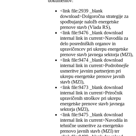
dokumentov:
<link file:2939 _blank
download>Dolgoročna strategije za
spodbujanje naložb energetske
prenove stavb (Vlada RS),
<link file:9476 _blank download
internal link in current>Navodila za
delo posredniških organov in
upravičencev pri ukrepu energetske
prenove stavb javnega sektorja (MZI),
<link file:9474 _blank download
internal link in current>Podrobnejše
usmeritve javnim partnerjem pri
ukrepu energetske prenove javnih
stavb (MZI),
<link file:9473 _blank download
internal link in current>Priročnik
upravičenih stroškov pri ukrepu
energetske prenove stavb javnega
sektorja (MZI),
<link file:9475 _blank download
internal link in current>Navodila in
tehnične usmeritve za energetsko
prenovo javnih stavb (MZI) ter