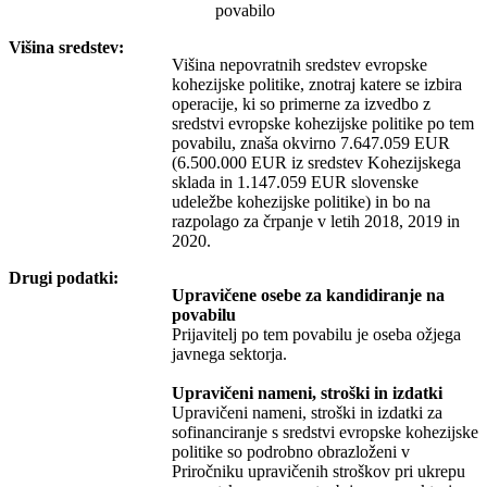
povabilo
Višina sredstev:
Višina nepovratnih sredstev evropske
kohezijske politike, znotraj katere se izbira
operacije, ki so primerne za izvedbo z
sredstvi evropske kohezijske politike po tem
povabilu, znaša okvirno 7.647.059 EUR
(6.500.000 EUR iz sredstev Kohezijskega
sklada in 1.147.059 EUR slovenske
udeležbe kohezijske politike) in bo na
razpolago za črpanje v letih 2018, 2019 in
2020.
Drugi podatki:
Upravičene osebe za kandidiranje na
povabilu
Prijavitelj po tem povabilu je oseba ožjega
javnega sektorja.
Upravičeni nameni, stroški in izdatki
Upravičeni nameni, stroški in izdatki za
sofinanciranje s sredstvi evropske kohezijske
politike so podrobno obrazloženi v
Priročniku upravičenih stroškov pri ukrepu