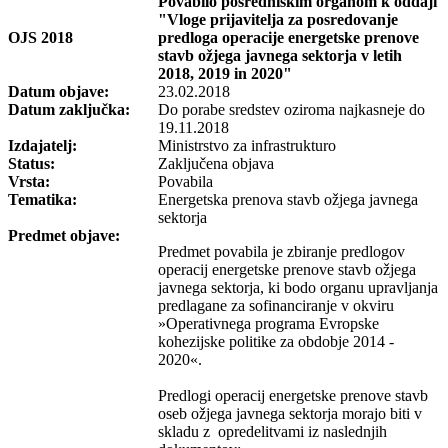
Povabilo posredniškim organom k oddaji
"Vloge prijavitelja za posredovanje
OJS 2018
predloga operacije energetske prenove
stavb ožjega javnega sektorja v letih
2018, 2019 in 2020"
Datum objave:
23.02.2018
Datum zaključka:
Do porabe sredstev oziroma najkasneje do
19.11.2018
Izdajatelj:
Ministrstvo za infrastrukturo
Status:
Zaključena objava
Vrsta:
Povabila
Tematika:
Energetska prenova stavb ožjega javnega
sektorja
Predmet objave:
Predmet povabila je zbiranje predlogov
operacij energetske prenove stavb ožjega
javnega sektorja, ki bodo organu upravljanja
predlagane za sofinanciranje v okviru
»Operativnega programa Evropske
kohezijske politike za obdobje 2014 -
2020«.
Predlogi operacij energetske prenove stavb
oseb ožjega javnega sektorja morajo biti v
skladu z opredelitvami iz naslednjih