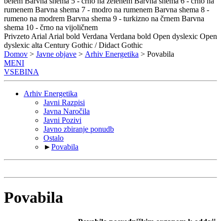
belem
Barvna shema 5 - črno na zelenem
Barvna shema 6 - črno na
rumenem
Barvna shema 7 - modro na rumenem
Barvna shema 8 -
rumeno na modrem
Barvna shema 9 - turkizno na črnem
Barvna
shema 10 - črno na vijoličnem
Privzeto
Arial
Arial bold
Verdana
Verdana bold
Open dyslexic
Open
dyslexic alta
Century Gothic / Didact Gothic
Domov
>
Javne objave
>
Arhiv Energetika
> Povabila
MENI
VSEBINA
Arhiv Energetika
Javni Razpisi
Javna Naročila
Javni Pozivi
Javno zbiranje ponudb
Ostalo
►
Povabila
Povabila