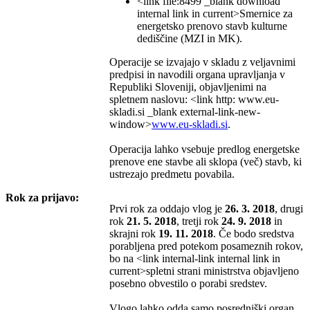
<link file:8499 _blank download
internal link in current>Smernice za
energetsko prenovo stavb kulturne
dediščine (MZI in MK).
Operacije se izvajajo v skladu z veljavnimi
predpisi in navodili organa upravljanja v
Republiki Sloveniji, objavljenimi na
spletnem naslovu: <link http: www.eu-
skladi.si _blank external-link-new-
window>
www.eu-skladi.si
.
Operacija lahko vsebuje predlog energetske
prenove ene stavbe ali sklopa (več) stavb, ki
ustrezajo predmetu povabila.
Rok za prijavo:
Prvi rok za oddajo vlog je
26. 3. 2018
, drugi
rok
21. 5. 2018
, tretji rok
24. 9. 2018
in
skrajni rok
19. 11. 2018
. Če bodo sredstva
porabljena pred potekom posameznih rokov,
bo na <link internal-link internal link in
current>spletni strani ministrstva objavljeno
posebno obvestilo o porabi sredstev.
Vlogo lahko odda samo posredniški organ,