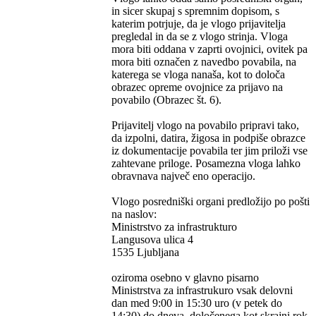
in sicer skupaj s spremnim dopisom, s
katerim potrjuje, da je vlogo prijavitelja
pregledal in da se z vlogo strinja. Vloga
mora biti oddana v zaprti ovojnici, ovitek pa
mora biti označen z navedbo povabila, na
katerega se vloga nanaša, kot to določa
obrazec opreme ovojnice za prijavo na
povabilo (Obrazec št. 6).
Prijavitelj vlogo na povabilo pripravi tako,
da izpolni, datira, žigosa in podpiše obrazce
iz dokumentacije povabila ter jim priloži vse
zahtevane priloge. Posamezna vloga lahko
obravnava največ eno operacijo.
Vlogo posredniški organi predložijo po pošti
na naslov:
Ministrstvo za infrastrukturo
Langusova ulica 4
1535 Ljubljana
oziroma osebno v glavno pisarno
Ministrstva za infrastrukuro vsak delovni
dan med 9:00 in 15:30 uro (v petek do
14:30) do dneva, določenega kot skrajni rok