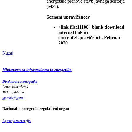
energetske prenove stavb javnega sektorja
(MZI).
Seznam upravičencev
<link file:11108 _blank download
internal link in
current>Upravičenci - Februar
2020
Nazaj
Ministrstvo za infrastrukturo in energetiko
Direktorat za energetiko
Langusova ulica 4
1000 Ljubljana
gp.mzie
@
gov
.
si
Nacionalni energetski regulativni organ
Agencija za energijo