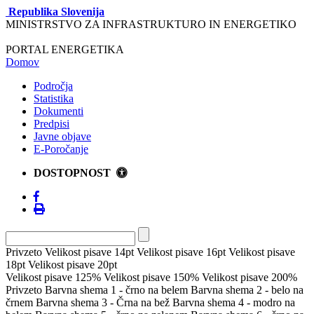
Republika Slovenija
MINISTRSTVO ZA INFRASTRUKTURO IN ENERGETIKO
PORTAL ENERGETIKA
Domov
Področja
Statistika
Dokumenti
Predpisi
Javne objave
E-Poročanje
DOSTOPNOST
Privzeto
Velikost pisave 14pt
Velikost pisave 16pt
Velikost pisave
18pt
Velikost pisave 20pt
Velikost pisave 125%
Velikost pisave 150%
Velikost pisave 200%
Privzeto
Barvna shema 1 - črno na belem
Barvna shema 2 - belo na
črnem
Barvna shema 3 - Črna na bež
Barvna shema 4 - modro na