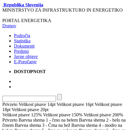
Republika Slovenija
MINISTRSTVO ZA INFRASTRUKTURO IN ENERGETIKO
PORTAL ENERGETIKA
Domov
Področja
Statistika
Dokumenti
Predpisi
Javne objave
E-Poročanje
DOSTOPNOST
Privzeto
Velikost pisave 14pt
Velikost pisave 16pt
Velikost pisave
18pt
Velikost pisave 20pt
Velikost pisave 125%
Velikost pisave 150%
Velikost pisave 200%
Privzeto
Barvna shema 1 - črno na belem
Barvna shema 2 - belo na
črnem
Barvna shema 3 - Črna na bež
Barvna shema 4 - modro na