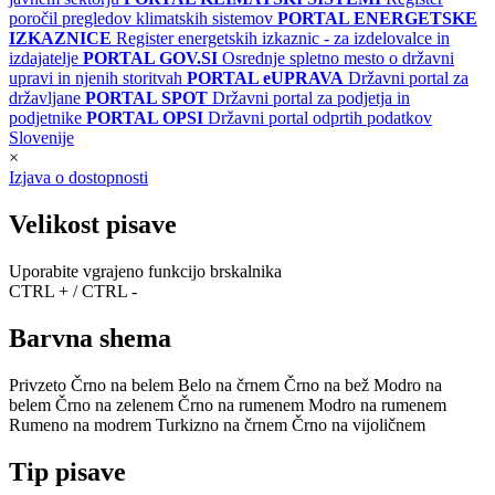
poročil pregledov klimatskih sistemov
PORTAL ENERGETSKE
IZKAZNICE
Register energetskih izkaznic - za izdelovalce in
izdajatelje
PORTAL GOV.SI
Osrednje spletno mesto o državni
upravi in njenih storitvah
PORTAL eUPRAVA
Državni portal za
državljane
PORTAL SPOT
Državni portal za podjetja in
podjetnike
PORTAL OPSI
Državni portal odprtih podatkov
Slovenije
×
Izjava o dostopnosti
Velikost pisave
Uporabite vgrajeno funkcijo brskalnika
CTRL + / CTRL -
Barvna shema
Privzeto
Črno na belem
Belo na črnem
Črno na bež
Modro na
belem
Črno na zelenem
Črno na rumenem
Modro na rumenem
Rumeno na modrem
Turkizno na črnem
Črno na vijoličnem
Tip pisave