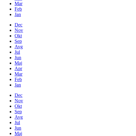
Mar
Feb
Jan
Dec
Nov
Okt
Sep
Avg
Jul
Jun
Maj
Apr
Mar
Feb
Jan
Dec
Nov
Okt
Sep
Avg
Jul
Jun
Maj