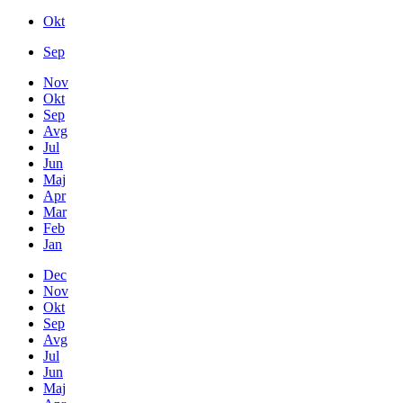
Okt
Sep
Nov
Okt
Sep
Avg
Jul
Jun
Maj
Apr
Mar
Feb
Jan
Dec
Nov
Okt
Sep
Avg
Jul
Jun
Maj