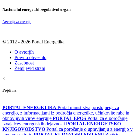
Nacionalni energetski regulativni organ
Agencija za energijo
© 2012 - 2026 Portal Energetika
O avtorjih
Pravno obvestilo
Zasebnost
Zemljevid strani
×
Pojdi na
PORTAL ENERGETIKA
Portal ministrstva, pristojnega za
energijo, z informacijami iz področja energetike, učinkovite rabe in
obnovljivih virov energije
PORTAL EPOS
Portal za e-poročanje
izvajalcev energetskih dejavnosti
PORTAL ENERGETSKO
KNJIGOVODSTVO
Portal za poročanje o upravljanju z energijo v
javnem sektorju
PORTAL KLIMATSKI SISTEMI
Register