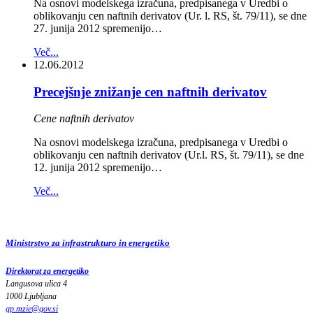
Na osnovi modelskega izračuna, predpisanega v Uredbi o
oblikovanju cen naftnih derivatov (Ur. l. RS, št. 79/11), se dne
27. junija 2012 spremenijo…
Več...
12.06.2012
Precejšnje znižanje cen naftnih derivatov
Cene naftnih derivatov
Na osnovi modelskega izračuna, predpisanega v Uredbi o
oblikovanju cen naftnih derivatov (Ur.l. RS, št. 79/11), se dne
12. junija 2012 spremenijo…
Več...
Ministrstvo za infrastrukturo in energetiko
Direktorat za energetiko
Langusova ulica 4
1000 Ljubljana
gp.mzie
@
gov
.
si