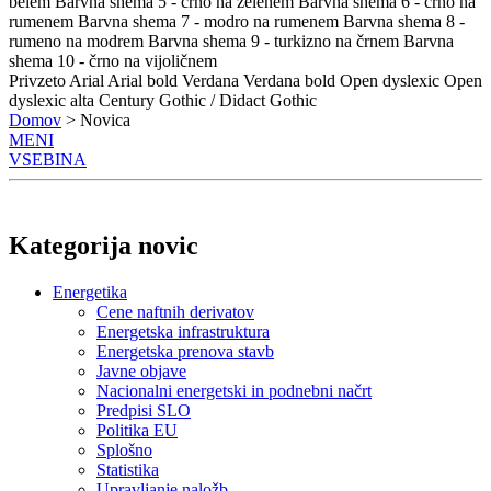
belem
Barvna shema 5 - črno na zelenem
Barvna shema 6 - črno na
rumenem
Barvna shema 7 - modro na rumenem
Barvna shema 8 -
rumeno na modrem
Barvna shema 9 - turkizno na črnem
Barvna
shema 10 - črno na vijoličnem
Privzeto
Arial
Arial bold
Verdana
Verdana bold
Open dyslexic
Open
dyslexic alta
Century Gothic / Didact Gothic
Domov
> Novica
MENI
VSEBINA
Kategorija novic
Energetika
Cene naftnih derivatov
Energetska infrastruktura
Energetska prenova stavb
Javne objave
Nacionalni energetski in podnebni načrt
Predpisi SLO
Politika EU
Splošno
Statistika
Upravljanje naložb