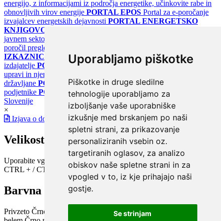
energijo, z informacijami iz področja energetike, učinkovite rabe in
obnovljivih virov energije
PORTAL EPOS
Portal za e-poročanje
izvajalcev energetskih dejavnosti
PORTAL ENERGETSKO
KNJIGOVODSTVO
Portal za poročanje o upravljanju z energijo v
javnem sektorju
PORTAL KLIMATSKI SISTEMI
Register
poročil pregledov klimatskih sistemov
PORTAL ENERGETSKE
Uporabljamo piškotke
IZKAZNICE
Register energetskih izkaznic - za izdelovalce in
izdajatelje
PORTAL GOV.SI
Osrednje spletno mesto o državni
upravi in njenih storitvah
PORTAL eUPRAVA
Državni portal za
Piškotke in druge sledilne
državljane
PORTAL SPOT
Državni portal za podjetja in
podjetnike
PORTAL OPSI
Državni portal odprtih podatkov
tehnologije uporabljamo za
Slovenije
izboljšanje vaše uporabniške
×
izkušnje med brskanjem po naši
Izjava o dostopnosti
spletni strani, za prikazovanje
Velikost pisave
personaliziranih vsebin oz.
targetiranih oglasov, za analizo
Uporabite vgrajeno funkcijo brskalnika
obiskov naše spletne strani in za
CTRL + / CTRL -
vpogled v to, iz kje prihajajo naši
gostje.
Barvna shema
Privzeto
Črno na belem
Belo na črnem
Črno na bež
Modro na
Se strinjam
belem
Črno na zelenem
Črno na rumenem
Modro na rumenem