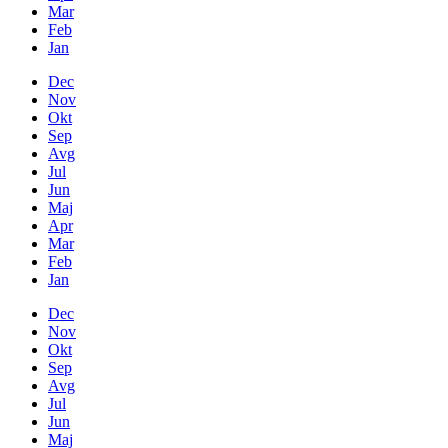
Mar
Feb
Jan
Dec
Nov
Okt
Sep
Avg
Jul
Jun
Maj
Apr
Mar
Feb
Jan
Dec
Nov
Okt
Sep
Avg
Jul
Jun
Maj