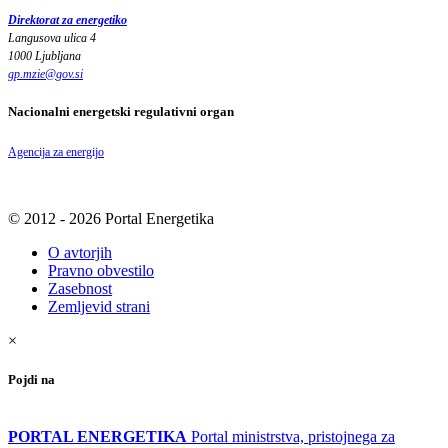
Direktorat za energetiko
Langusova ulica 4
1000 Ljubljana
gp.mzie
@
gov
.
si
Nacionalni energetski regulativni organ
Agencija za energijo
© 2012 - 2026 Portal Energetika
O avtorjih
Pravno obvestilo
Zasebnost
Zemljevid strani
×
Pojdi na
PORTAL ENERGETIKA
Portal ministrstva, pristojnega za