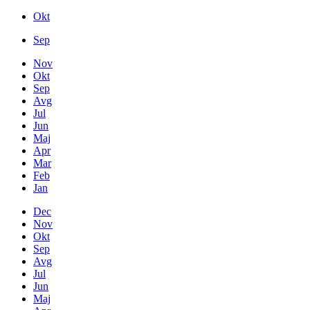
Okt
Sep
Nov
Okt
Sep
Avg
Jul
Jun
Maj
Apr
Mar
Feb
Jan
Dec
Nov
Okt
Sep
Avg
Jul
Jun
Maj