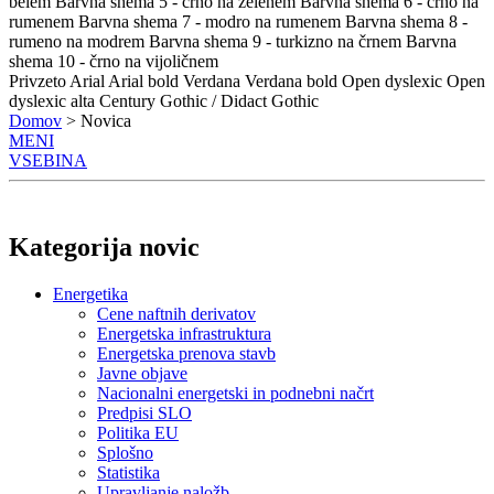
belem
Barvna shema 5 - črno na zelenem
Barvna shema 6 - črno na
rumenem
Barvna shema 7 - modro na rumenem
Barvna shema 8 -
rumeno na modrem
Barvna shema 9 - turkizno na črnem
Barvna
shema 10 - črno na vijoličnem
Privzeto
Arial
Arial bold
Verdana
Verdana bold
Open dyslexic
Open
dyslexic alta
Century Gothic / Didact Gothic
Domov
> Novica
MENI
VSEBINA
Kategorija novic
Energetika
Cene naftnih derivatov
Energetska infrastruktura
Energetska prenova stavb
Javne objave
Nacionalni energetski in podnebni načrt
Predpisi SLO
Politika EU
Splošno
Statistika
Upravljanje naložb