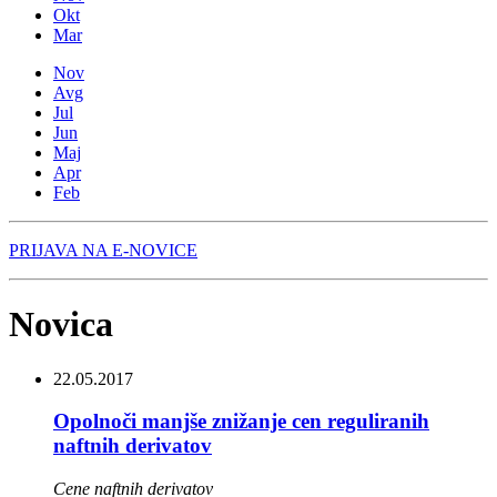
Okt
Mar
Nov
Avg
Jul
Jun
Maj
Apr
Feb
PRIJAVA NA E-NOVICE
Novica
22.05.2017
Opolnoči manjše znižanje cen reguliranih
naftnih derivatov
Cene naftnih derivatov