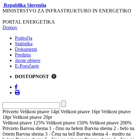
Republika Slovenija
MINISTRSTVO ZA INFRASTRUKTURO IN ENERGETIKO
PORTAL ENERGETIKA
Domov
Področja
Statistika
Dokumenti
Predpisi
Javne objave
E-Poročanje
DOSTOPNOST
Privzeto
Velikost pisave 14pt
Velikost pisave 16pt
Velikost pisave
18pt
Velikost pisave 20pt
Velikost pisave 125%
Velikost pisave 150%
Velikost pisave 200%
Privzeto
Barvna shema 1 - črno na belem
Barvna shema 2 - belo na
črnem
Barvna shema 3 - Črna na bež
Barvna shema 4 - modro na