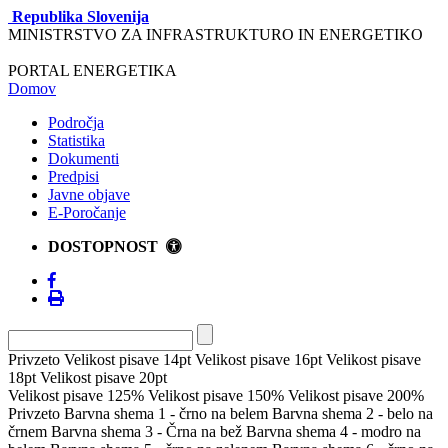
Republika Slovenija
MINISTRSTVO ZA INFRASTRUKTURO IN ENERGETIKO
PORTAL ENERGETIKA
Domov
Področja
Statistika
Dokumenti
Predpisi
Javne objave
E-Poročanje
DOSTOPNOST
Privzeto
Velikost pisave 14pt
Velikost pisave 16pt
Velikost pisave
18pt
Velikost pisave 20pt
Velikost pisave 125%
Velikost pisave 150%
Velikost pisave 200%
Privzeto
Barvna shema 1 - črno na belem
Barvna shema 2 - belo na
črnem
Barvna shema 3 - Črna na bež
Barvna shema 4 - modro na