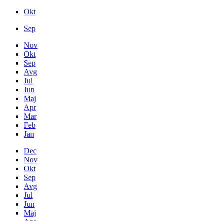
Okt
Sep
Nov
Okt
Sep
Avg
Jul
Jun
Maj
Apr
Mar
Feb
Jan
Dec
Nov
Okt
Sep
Avg
Jul
Jun
Maj