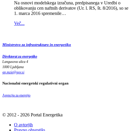
Na osnovi modelskega izračuna, predpisanega v Uredbi o
oblikovanju cen naftnih derivatov (Ur. l. RS, št. 8/2016), so se
1. marca 2016 spremenile…
Več...
Ministrstvo za infrastrukturo in energetiko
Direktorat za energetiko
Langusova ulica 4
1000 Ljubljana
gp.mzie
@
gov
.
si
Nacionalni energetski regulativni organ
Agencija za energijo
© 2012 - 2026 Portal Energetika
O avtorjih
Pravno obvestilo