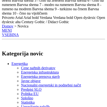
belem
Barvna shema 5 - črno na zelenem
Barvna shema 6 - črno na
rumenem
Barvna shema 7 - modro na rumenem
Barvna shema 8 -
rumeno na modrem
Barvna shema 9 - turkizno na črnem
Barvna
shema 10 - črno na vijoličnem
Privzeto
Arial
Arial bold
Verdana
Verdana bold
Open dyslexic
Open
dyslexic alta
Century Gothic / Didact Gothic
Domov
> Novica
MENI
VSEBINA
Kategorija novic
Energetika
Cene naftnih derivatov
Energetska infrastruktura
Energetska prenova stavb
Javne objave
Nacionalni energetski in podnebni načrt
Predpisi SLO
Politika EU
Splošno
Statistika
Upravljanje naložb