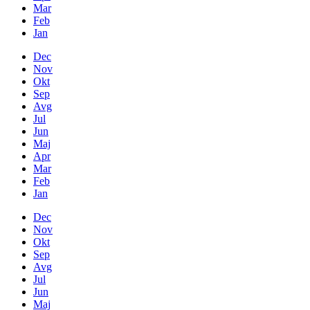
Mar
Feb
Jan
Dec
Nov
Okt
Sep
Avg
Jul
Jun
Maj
Apr
Mar
Feb
Jan
Dec
Nov
Okt
Sep
Avg
Jul
Jun
Maj