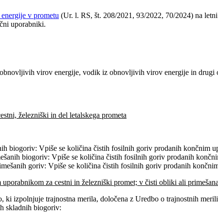
 energije v prometu
(Ur. l. RS, št. 208/2021, 93/2022, 70/2024) na letni
čni uporabniki.
obnovljivih virov energije, vodik iz obnovljivih virov energije in drugi o
stni, železniški in del letalskega prometa
nih biogoriv: Vpiše se količina čistih fosilnih goriv prodanih končnim 
mešanih biogoriv: Vpiše se količina čistih fosilnih goriv prodanih konč
imešanih goriv: Vpiše se količina čistih fosilnih goriv prodanih končn
 uporabnikom za cestni in železniški promet; v čisti obliki ali primeša
 ki izpolnjuje trajnostna merila, določena z Uredbo o trajnostnih merili
ih skladnih biogoriv: