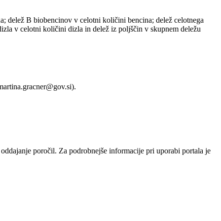
ina; delež B biobencinov v celotni količini bencina; delež celotnega
zla v celotni količini dizla in delež iz poljščin v skupnem deležu
martina.gracner@gov.si).
 oddajanje poročil. Za podrobnejše informacije pri uporabi portala je