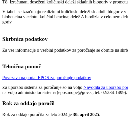
T8. Izračunani doseženi količinski deleži skladnih biogoriv v prometu
V tabeli se izračunajo realizirani količinski deleži skladnih biogoriv 
biobencina v celotni količini bencina; delež A biodizla v celotnem dele
goriv.
Skrbnica podatkov
Za vse informacije o vsebini podatkov za poročanje se obrnite na sk
Tehnična pomoč
Povezava na portal EPOS za poročanje podatkov
Za uporabo sistema za poročanje so na voljo
Navodila za uporabo po
na voljo administrator sistema (epos.mope@gov.si, tel: 02/234-1499).
Rok za oddajo poročil
Rok za oddajo poročila za leto 2024 je
30. april 2025
.