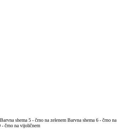
Barvna shema 5 - črno na zelenem
Barvna shema 6 - črno na
- črno na vijoličnem