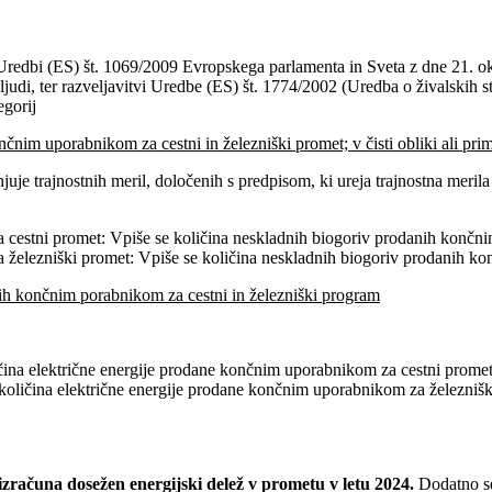
 Uredbi (ES) št. 1069/2009 Evropskega parlamenta in Sveta z dne 21. ok
judi, ter razveljavitvi Uredbe (ES) št. 1774/2002 (Uredba o živalskih st
egorij
nčnim uporabnikom za cestni in železniški promet; v čisti obliki ali pr
uje trajnostnih meril, določenih s predpisom, ki ureja trajnostna merila
cestni promet: Vpiše se količina neskladnih biogoriv prodanih končn
železniški promet: Vpiše se količina neskladnih biogoriv prodanih k
anih končnim porabnikom za cestni in železniški program
ina električne energije prodane končnim uporabnikom za cestni prome
oličina električne energije prodane končnim uporabnikom za železnišk
zračuna dosežen energijski delež v prometu v letu 2024.
Dodatno se 