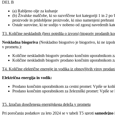
DEL B
(a) Rabljeno olje za kuhanje
(b) Živalske maščobe, ki so razvrščene kot kategoriji 1 in 2 po
proizvode in pridobljene proizvode, ki niso namenjeni prehrani l
Ostale surovine, ki ne sodijo v nobeno od zgoraj navedenih kat
T3. Količine neskladnih (brez potrdila o izvoru) biogoriv prodanih ko
Neskladna biogoriva
(Neskladno biogorivo je biogorivo, ki ne izpolnj
v prometu.):
Količine neskladnih biogoriv prodano končnim uporabnikom za 
Količine neskladnih biogoriv prodano končnim uporabnikom za 
T4. Količine električne energije in vodika iz obnovljivih virov prod
Električna energija in vodik:
Prodano končnim uporabnikom za cestni promet: Vpiše se količ
Prodano končnim uporabnikom za železniški promet: Vpiše se k
T5. Izračun doseženega energijskega deleža v prometu
Pri poročanju podatkov za leto 2024 se v tabeli T5 sproti
samodejno i