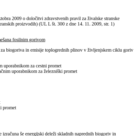
tobra 2009 o določitvi zdravstvenih pravil za živalske stranske
ranskih proizvodih) (UL L št. 300 z dne 14. 11. 2009, str. 1)
imešana fosilnim gorivom
 za biogoriva in emisije toplogrednih plinov v življenjskem ciklu goriv
im uporabnikom za cestni promet
ončnim uporabnikom za železniški promet
t
i promet
izračuna še energijski deleži skladnih naprednih biogoriv in