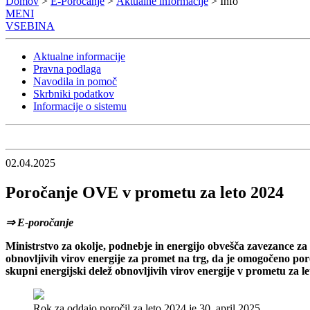
Domov
>
E-Poročanje
>
Aktualne informacije
> Info
MENI
VSEBINA
Aktualne informacije
Pravna podlaga
Navodila in pomoč
Skrbniki podatkov
Informacije o sistemu
02.04.2025
Poročanje OVE v prometu za leto 2024
⇒ E-poročanje
Ministrstvo za okolje, podnebje in energijo obvešča zavezance za 
obnovljivih virov energije za promet na trg, da je omogočeno po
skupni energijski delež obnovljivih virov energije v prometu za l
Rok za oddajo poročil za leto 2024 je 30. april 2025.