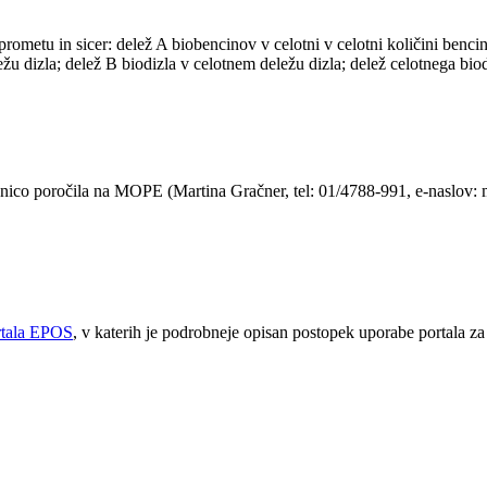
v prometu in sicer: delež A biobencinov v celotni v celotni količini benc
žu dizla; delež B biodizla v celotnem deležu dizla; delež celotnega biodi
rbnico poročila na MOPE (Martina Gračner, tel: 01/4788-991, e-naslov: 
rtala EPOS
, v katerih je podrobneje opisan postopek uporabe portala za