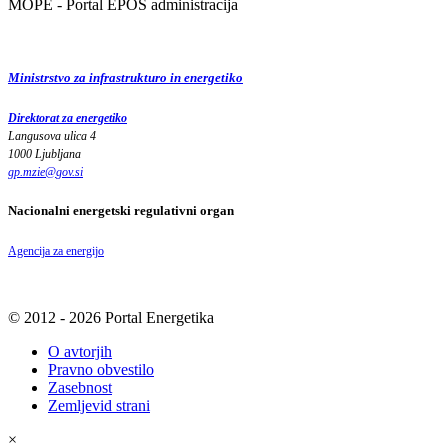
MOPE - Portal EPOS administracija
Ministrstvo za infrastrukturo in energetiko
Direktorat za energetiko
Langusova ulica 4
1000 Ljubljana
gp.mzie
@
gov
.
si
Nacionalni energetski regulativni organ
Agencija za energijo
© 2012 - 2026 Portal Energetika
O avtorjih
Pravno obvestilo
Zasebnost
Zemljevid strani
×