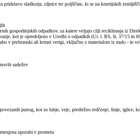
 za pridelavo sladkorja, oljnice ter poljščine, ki se na kmetijskih zemlj
jih
h gospodinjskih odpadkov, za katere veljajo cilji recikliranja iz Dir
iranje, kot je opredeljeno v Uredbi o odpadkih (Ur. l. RS, št. 37/15 in 6
bo v prehranski ali krmni verigi, vključno z materialom iz malo - in vel
lmovih sadežev
ezanih panog, kot so lubje, veje, predtržno redčenje, listje, iglice, kroš
namenjena uporabi v prometu