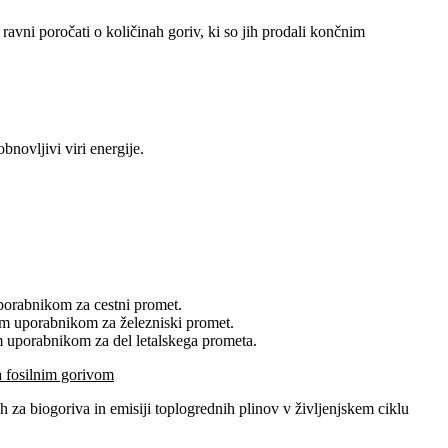
 ravni poročati o količinah goriv, ki so jih prodali končnim
bnovljivi viri energije.
uporabnikom za cestni promet.
nim uporabnikom za železniski promet.
im uporabnikom za del letalskega prometa.
na fosilnim gorivom
h za biogoriva in emisiji toplogrednih plinov v življenjskem ciklu