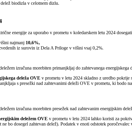
 delež biodizla v celotnem dizlu.
4
ktrične energije za uporabo v prometu v koledarskem letu 2024 dosegati
višini najmanj
10,6%,
zvedenih iz surovin iz Dela A Priloge v višini vsaj 0,2%.
m deležem izračuna morebiten primanjkljaj do zahtevanega energijskega
gijskega deleža OVE
v prometu v letu 2024 skladno z uredbo pokrije s
anjkljaja s presežki nad zahtevanimi deleži OVE v prometu, ki bodo nas
m deležem izračuna morebiten presežek nad zahtevanim energijskim de
nergijskim deležem OVE
v prometu v letu 2024 lahko koristi za pokriv
rat ne bo dosegel zahtevan delež). Podatek v enoti odstotek poročevalec