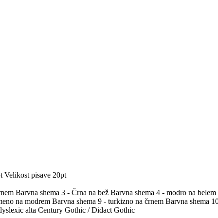
t
Velikost pisave 20pt
črnem
Barvna shema 3 - Črna na bež
Barvna shema 4 - modro na belem
umeno na modrem
Barvna shema 9 - turkizno na črnem
Barvna shema 10 
yslexic alta
Century Gothic / Didact Gothic