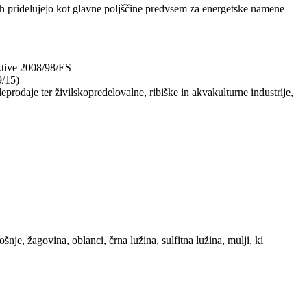
iščih pridelujejo kot glavne poljščine predvsem za energetske namene
ektive 2008/98/ES
9/15)
eprodaje ter živilskopredelovalne, ribiške in akvakulturne industrije,
nje, žagovina, oblanci, črna lužina, sulfitna lužina, mulji, ki