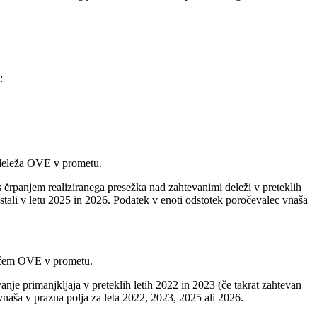
:
 deleža OVE v prometu.
 črpanjem realiziranega presežka nad zahtevanimi deleži v preteklih
tali v letu 2025 in 2026. Podatek v enoti odstotek poročevalec vnaša
ležem OVE v prometu.
anje primanjkljaja v preteklih letih 2022 in 2023 (če takrat zahtevan
 vnaša v prazna polja za leta 2022, 2023, 2025 ali 2026.