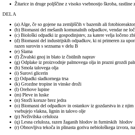
Žitarice in druge poljščine z visoko vsebnostjo škroba, rastline
DEL A
(a) Alge, če so gojene na zemljiščih v bazenih ali fotobioreaktor
(b) Biomasni del mešanih komunalnih odpadkov, vendar ne ločeni
(c) Biološki odpadki iz gospodinjstev, za katere velja ločeno zb
(d) Biomasni del industrijskih odpadkov, ki ni primeren za upora
razen surovin s seznama v delu B
(e) Slama
(f) Živalski gnoj in blato iz čistilnih naprav
(g) Odplake iz proizvodnje palmovega olja in prazni grozdi pa
(h) Smola talovega olja
(i) Surovi glicerin
(j) Odpadki sladkornega trsa
(k) Grozdne tropine in vinske droži
(l) Orehove lupine
(m) Pleve in luske
(n) Storži koruze brez jedra
(o) Biomasni del odpadkov in ostankov iz gozdarstva in z njim pov
vsebujejo vlakna, lignin in talovo olje
(p) Neživilska celuloza
(q) Lesna celuloza, razen žaganih hlodov in furnirskih hlodov
(r) Obnovljiva tekoča in plinasta goriva nebiološkega izvora, 