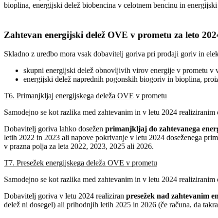
bioplina, energijski delež biobencina v celotnem bencinu in energijski
Zahtevan energijski delež OVE v prometu za leto 202
Skladno z uredbo mora vsak dobavitelj goriva pri prodaji goriv in ele
skupni energijski delež obnovljivih virov energije v prometu v 
energijski delež naprednih pogonskih biogoriv in bioplina, proi
T6. Primanjkljaj energijskega deleža OVE v prometu
Samodejno se kot razlika med zahtevanim in v letu 2024 realizirani
Dobavitelj goriva lahko dosežen
primanjkljaj
do zahtevanega ener
letih 2022 in 2023 ali napove pokrivanje v letu 2024 doseženega prim
v prazna polja za leta 2022, 2023, 2025 ali 2026.
T7. Presežek energijskega deleža OVE v prometu
Samodejno se kot razlika med zahtevanim in v letu 2024 realizirani
Dobavitelj goriva v letu 2024 realiziran
presežek nad zahtevanim e
delež ni dosegel) ali prihodnjih letih 2025 in 2026 (če računa, da tak