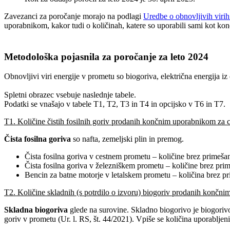
Zavezanci za poročanje morajo na podlagi
Uredbe o obnovljivih virih
uporabnikom, kakor tudi o količinah, katere so uporabili sami kot kon
Metodološka pojasnila za poročanje za leto 2024
Obnovljivi viri energije v prometu so biogoriva, električna energija iz 
Spletni obrazec vsebuje naslednje tabele.
Podatki se vnašajo v tabele T1, T2, T3 in T4 in opcijsko v T6 in T7.
T1. Količine čistih fosilnih goriv prodanih končnim uporabnikom za ce
Čista fosilna goriva
so nafta, zemeljski plin in premog.
Čista fosilna goriva v cestnem prometu – količine brez primeša
Čista fosilna goriva v železniškem prometu – količine brez pri
Bencin za batne motorje v letalskem prometu – količina brez pr
T2. Količine skladnih (s potrdilo o izvoru) biogoriv prodanih končnim
Skladna biogoriva
glede na surovine. Skladno biogorivo je biogorivo,
goriv v prometu (Ur. l. RS, št. 44/2021). Vpiše se količina uporabljen