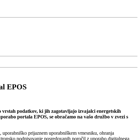
tal EPOS
vrstah podatkov, ki jih zagotavljajo izvajalci energetskih
i z uporabo portala EPOS, se obračamo na vašo družbo v zvezi s
ah, uporabniško prijaznem uporabniškem vmesniku, ohranja
tronsko podpisovanje posredovanih poročil z uporabo digitalnega