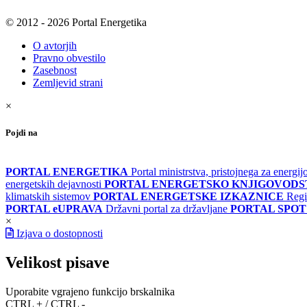
© 2012 - 2026 Portal Energetika
O avtorjih
Pravno obvestilo
Zasebnost
Zemljevid strani
×
Pojdi na
PORTAL ENERGETIKA
Portal ministrstva, pristojnega za energi
energetskih dejavnosti
PORTAL ENERGETSKO KNJIGOVOD
klimatskih sistemov
PORTAL ENERGETSKE IZKAZNICE
Regi
PORTAL eUPRAVA
Državni portal za državljane
PORTAL SPOT
×
Izjava o dostopnosti
Velikost pisave
Uporabite vgrajeno funkcijo brskalnika
CTRL + / CTRL -