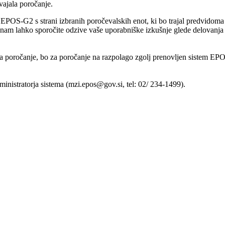
vajala poročanje.
a EPOS-G2 s strani izbranih poročevalskih enot, ki bo trajal predvidom
a nam lahko sporočite odzive vaše uporabniške izkušnje glede delovanj
 za poročanje, bo za poročanje na razpolago zgolj prenovljen sistem EPO
inistratorja sistema (mzi.epos@gov.si, tel: 02/ 234-1499).