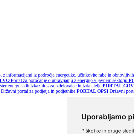
jo, z informacijami iz področja energetike, učinkovite rabe in obnovljivih
STVO
Portal za poročanje o upravljanju z energijo v javnem sektorju
P
ster energetskih izkaznic - za izdelovalce in izdajatelje
PORTAL GOV.
Državni portal za podjetja in podjetnike
PORTAL OPSI
Državni port
Uporabljamo p
Piškotke in druge sledi