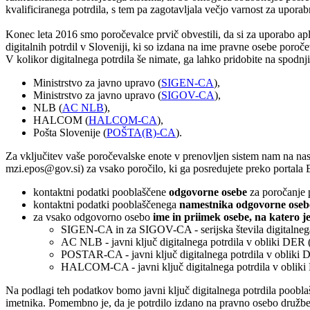
kvalificiranega potrdila, s tem pa zagotavljala večjo varnost za uporab
Konec leta 2016 smo poročevalce prvič obvestili, da si za uporabo apl
digitalnih potrdil v Sloveniji, ki so izdana na ime pravne osebe poro
V kolikor digitalnega potrdila še nimate, ga lahko pridobite na spodnj
Ministrstvo za javno upravo (
SIGEN-CA
),
Ministrstvo za javno upravo (
SIGOV-CA
),
NLB (
AC NLB
),
HALCOM (
HALCOM-CA
),
Pošta Slovenije (
POŠTA(R)-CA
).
Za vključitev vaše poročevalske enote v prenovljen sistem nam na nasl
mzi.epos@gov.si) za vsako poročilo, ki ga posredujete preko portala
kontaktni podatki pooblaščene
odgovorne osebe
za poročanje p
kontaktni podatki pooblaščenega
namestnika odgovorne oseb
za vsako odgovorno osebo
ime in priimek osebe, na katero je
SIGEN-CA in za SIGOV-CA - serijska števila digitalnega 
AC NLB - javni ključ digitalnega potrdila v obliki DER 
POSTAR-CA - javni ključ digitalnega potrdila v obliki 
HALCOM-CA - javni ključ digitalnega potrdila v obliki
Na podlagi teh podatkov bomo javni ključ digitalnega potrdila pooblaš
imetnika. Pomembno je, da je potrdilo izdano na pravno osebo družbe.