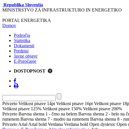
Republika Slovenija
MINISTRSTVO ZA INFRASTRUKTURO IN ENERGETIKO
PORTAL ENERGETIKA
Domov
Področja
Statistika
Dokumenti
Predpisi
Javne objave
E-Poročanje
DOSTOPNOST
Privzeto
Velikost pisave 14pt
Velikost pisave 16pt
Velikost pisave 18p
Velikost pisave 125%
Velikost pisave 150%
Velikost pisave 200%
Privzeto
Barvna shema 1 - črno na belem
Barvna shema 2 - belo na 
rumenem
Barvna shema 7 - modro na rumenem
Barvna shema 8 - r
Privzeto
Arial
Arial bold
Verdana
Verdana bold
Open dyslexic
Open d