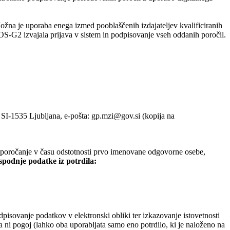
Možna je uporaba enega izmed pooblaščenih izdajateljev kvalificiranih
POS-G2 izvajala prijava v sistem in podpisovanje vseh oddanih poročil.
, SI-1535 Ljubljana, e-pošta: gp.mzi@gov.si (kopija na
ja poročanje v času odstotnosti prvo imenovane odgovorne osebe,
 spodnje podatke iz potrdila:
pisovanje podatkov v elektronski obliki ter izkazovanje istovetnosti
 ni pogoj (lahko oba uporabljata samo eno potrdilo, ki je naloženo na