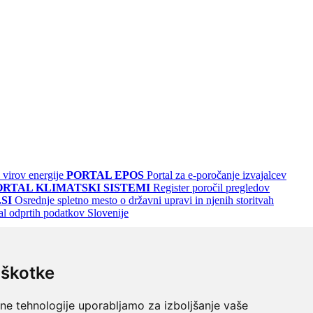
 virov energije
PORTAL EPOS
Portal za e-poročanje izvajalcev
ORTAL KLIMATSKI SISTEMI
Register poročil pregledov
SI
Osrednje spletno mesto o državni upravi in njenih storitvah
al odprtih podatkov Slovenije
iškotke
lne tehnologije uporabljamo za izboljšanje vaše