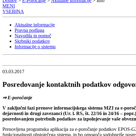
Domov
>
E-Poročanje
>
Aktualne informacije
> Info
MENI
VSEBINA
Aktualne informacije
Pravna podlaga
Navodila in pomoč
Skrbniki podatkov
Informacije o sistemu
03.03.2017
Posredovanje kontaktnih podatkov odgovor
⇒ E-poročanje
V zaključni fazi prenove informacijskega sistema MZI za e-poročan
dejavnosti in drugi zavezanci (Ur. l. RS, št. 22/16 in 24/16 – po
posredovanjem potrebnih podatkov za izpolnjevanje vaše obvezn
Prenovljena programska aplikacija za e-poročanje podatkov EPOS-G2 
funkcionalnosti obstoječega sistema, in bo omogoča sodobnejše posr