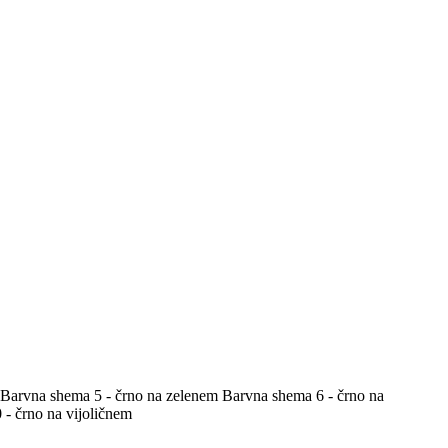
Barvna shema 5 - črno na zelenem
Barvna shema 6 - črno na
- črno na vijoličnem