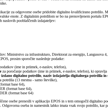
nike.
ikacije za odgovorne osebe pridobite digitalno kvalificirano potrdilo. 
čevalske enote. Z digitalnim potrdilom se bo na prenovljenem portalu E
ih naslovih pooblaščenih izdajateljev:
ov: Ministrstvo za infrastrukturo, Direktorat za energijo, Langusova 4
 EPOS, prosim sporočite naslednje podatke:
odatkov (ime in priimek, e-naslov, telefon),
e
za poročanje podatkov (ime in priimek, e-naslov, telefon), ki opravl
 izdano digitalno potrdilo
,
naziv izdajatelja digitalnega potrdila in
potrdila (13 mestna - samo številke),
(format base 64),
DER (format base 64),
 DER (format base 64)
čene osebe preneslli v aplikacijo EPOS in s tem omogočil digitalno pod
 Odgovorna oseba in namestnik lahko imata vsak svojo potrdilo, kar pa