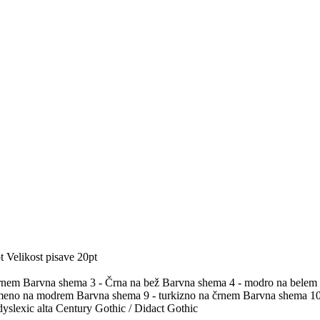
t
Velikost pisave 20pt
črnem
Barvna shema 3 - Črna na bež
Barvna shema 4 - modro na belem
umeno na modrem
Barvna shema 9 - turkizno na črnem
Barvna shema 10 
yslexic alta
Century Gothic / Didact Gothic