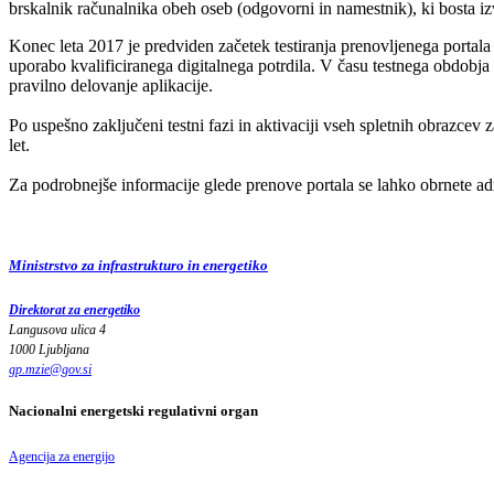
brskalnik računalnika obeh oseb (odgovorni in namestnik), ki bosta iz
Konec leta 2017 je predviden začetek testiranja prenovljenega portal
uporabo kvalificiranega digitalnega potrdila. V času testnega obdobj
pravilno delovanje aplikacije.
Po uspešno zaključeni testni fazi in aktivaciji vseh spletnih obrazcev
let.
Za podrobnejše informacije glede prenove portala se lahko obrnete adm
Ministrstvo za infrastrukturo in energetiko
Direktorat za energetiko
Langusova ulica 4
1000 Ljubljana
gp.mzie
@
gov
.
si
Nacionalni energetski regulativni organ
Agencija za energijo