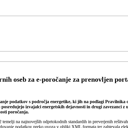
nih oseb za e-poročanje za prenovljen por
je podatkov s področja energetike, ki jih na podlagi Pravilnika o 
pr.) posredujejo izvajalci energetskih dejavnosti in drugi zavezanc
osti poročanja.
temelji na najnovejših odprtokodnih standardih in preverjenih rešitv
edovanje podatkov preko uvoza v obliki XML formata ter zahtevala elek