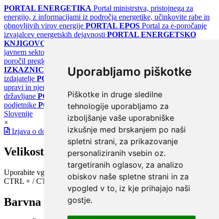
PORTAL ENERGETIKA
Portal ministrstva, pristojnega za
energijo, z informacijami iz področja energetike, učinkovite rabe in
obnovljivih virov energije
PORTAL EPOS
Portal za e-poročanje
izvajalcev energetskih dejavnosti
PORTAL ENERGETSKO
KNJIGOVODSTVO
Portal za poročanje o upravljanju z energijo v
javnem sektorju
PORTAL KLIMATSKI SISTEMI
Register
poročil pregledov klimatskih sistemov
PORTAL ENERGETSKE
Uporabljamo piškotke
IZKAZNICE
Register energetskih izkaznic - za izdelovalce in
izdajatelje
PORTAL GOV.SI
Osrednje spletno mesto o državni
upravi in njenih storitvah
PORTAL eUPRAVA
Državni portal za
Piškotke in druge sledilne
državljane
PORTAL SPOT
Državni portal za podjetja in
podjetnike
PORTAL OPSI
Državni portal odprtih podatkov
tehnologije uporabljamo za
Slovenije
izboljšanje vaše uporabniške
×
izkušnje med brskanjem po naši
Izjava o dostopnosti
spletni strani, za prikazovanje
Velikost pisave
personaliziranih vsebin oz.
targetiranih oglasov, za analizo
Uporabite vgrajeno funkcijo brskalnika
obiskov naše spletne strani in za
CTRL + / CTRL -
vpogled v to, iz kje prihajajo naši
gostje.
Barvna shema