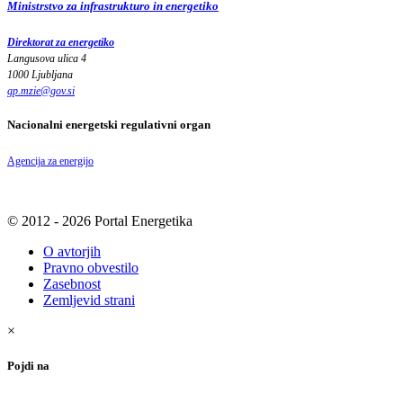
Ministrstvo za infrastrukturo in energetiko
Direktorat za energetiko
Langusova ulica 4
1000 Ljubljana
gp.mzie
@
gov
.
si
Nacionalni energetski regulativni organ
Agencija za energijo
© 2012 - 2026 Portal Energetika
O avtorjih
Pravno obvestilo
Zasebnost
Zemljevid strani
×
Pojdi na