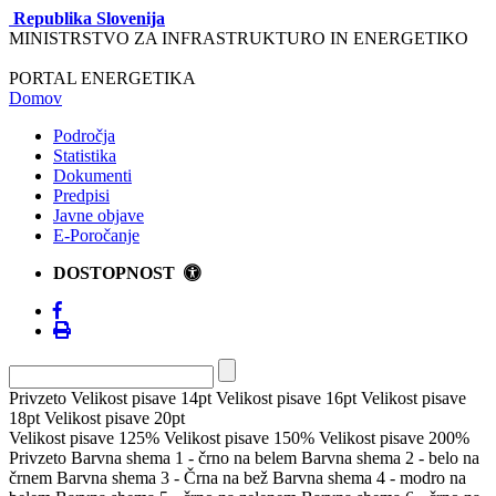
Republika Slovenija
MINISTRSTVO ZA INFRASTRUKTURO IN ENERGETIKO
PORTAL ENERGETIKA
Domov
Področja
Statistika
Dokumenti
Predpisi
Javne objave
E-Poročanje
DOSTOPNOST
Privzeto
Velikost pisave 14pt
Velikost pisave 16pt
Velikost pisave
18pt
Velikost pisave 20pt
Velikost pisave 125%
Velikost pisave 150%
Velikost pisave 200%
Privzeto
Barvna shema 1 - črno na belem
Barvna shema 2 - belo na
črnem
Barvna shema 3 - Črna na bež
Barvna shema 4 - modro na