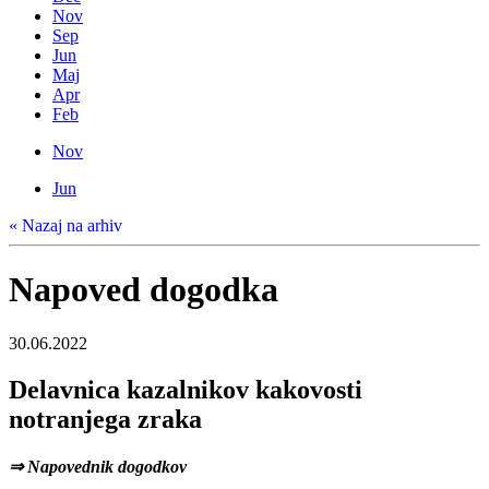
Nov
Sep
Jun
Maj
Apr
Feb
Nov
Jun
« Nazaj na arhiv
Napoved dogodka
30.06.2022
Delavnica kazalnikov kakovosti
notranjega zraka
⇒ Napovednik dogodkov