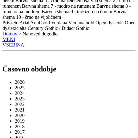
belem
Barvna shema 5 - črno na zelenem
Barvna shema 6 - črno na
rumenem
Barvna shema 7 - modro na rumenem
Barvna shema 8 -
rumeno na modrem
Barvna shema 9 - turkizno na črnem
Barvna
shema 10 - črno na vijoličnem
Privzeto
Arial
Arial bold
Verdana
Verdana bold
Open dyslexic
Open
dyslexic alta
Century Gothic / Didact Gothic
Domov
> Napoved dogodka
MENI
VSEBINA
Časovno obdobje
2026
2025
2024
2023
2022
2021
2020
2019
2018
2017
2016