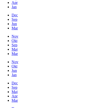
Apr
Jan
Dec
Sep
Jun
Mar
Nov
Okt
Sep
Maj
Mar
Nov
Okt
Jun
Jan
Dec
Sep
Maj
Apr
Mar