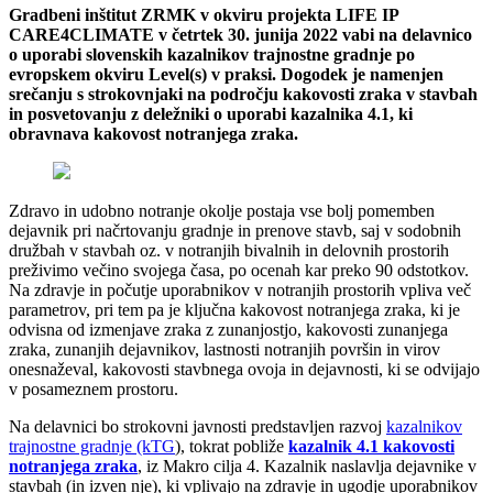
Gradbeni inštitut ZRMK v okviru projekta LIFE IP
CARE4CLIMATE v četrtek 30. junija 2022 vabi na delavnico
o uporabi slovenskih kazalnikov trajnostne gradnje po
evropskem okviru Level(s) v praksi. Dogodek je namenjen
srečanju s strokovnjaki na področju kakovosti zraka v stavbah
in posvetovanju z deležniki o uporabi kazalnika 4.1, ki
obravnava kakovost notranjega zraka.
Zdravo in udobno notranje okolje postaja vse bolj pomemben
dejavnik pri načrtovanju gradnje in prenove stavb, saj v sodobnih
družbah v stavbah oz. v notranjih bivalnih in delovnih prostorih
preživimo večino svojega časa, po ocenah kar preko 90 odstotkov.
Na zdravje in počutje uporabnikov v notranjih prostorih vpliva več
parametrov, pri tem pa je ključna kakovost notranjega zraka, ki je
odvisna od izmenjave zraka z zunanjostjo, kakovosti zunanjega
zraka, zunanjih dejavnikov, lastnosti notranjih površin in virov
onesnaževal, kakovosti stavbnega ovoja in dejavnosti, ki se odvijajo
v posameznem prostoru.
Na delavnici bo strokovni javnosti predstavljen razvoj
kazalnikov
trajnostne gradnje (kTG
), tokrat pobliže
kazalnik 4.1 kakovosti
notranjega zraka
, iz Makro cilja 4. Kazalnik naslavlja dejavnike v
stavbah (in izven nje), ki vplivajo na zdravje in ugodje uporabnikov