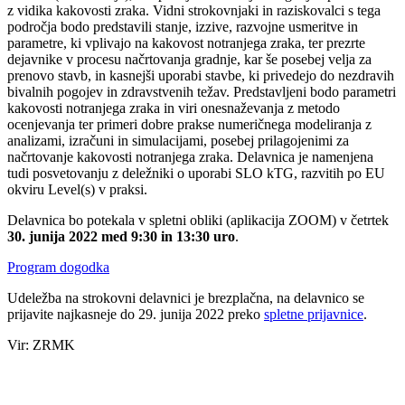
z vidika kakovosti zraka. Vidni strokovnjaki in raziskovalci s tega
področja bodo predstavili stanje, izzive, razvojne usmeritve in
parametre, ki vplivajo na kakovost notranjega zraka, ter prezrte
dejavnike v procesu načrtovanja gradnje, kar še posebej velja za
prenovo stavb, in kasnejši uporabi stavbe, ki privedejo do nezdravih
bivalnih pogojev in zdravstvenih težav. Predstavljeni bodo parametri
kakovosti notranjega zraka in viri onesnaževanja z metodo
ocenjevanja ter primeri dobre prakse numeričnega modeliranja z
analizami, izračuni in simulacijami, posebej prilagojenimi za
načrtovanje kakovosti notranjega zraka. Delavnica je namenjena
tudi posvetovanju z deležniki o uporabi SLO kTG, razvitih po EU
okviru Level(s) v praksi.
Delavnica bo potekala v spletni obliki (aplikacija ZOOM) v četrtek
30. junija 2022 med 9:30 in 13:30 uro
.
Program dogodka
Udeležba na strokovni delavnici je brezplačna, na delavnico se
prijavite najkasneje do 29. junija 2022 preko
spletne prijavnice
.
Vir: ZRMK