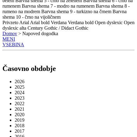
belem
Barvna shema 5 - črno na zelenem
Barvna shema 6 - črno na
rumenem
Barvna shema 7 - modro na rumenem
Barvna shema 8 -
rumeno na modrem
Barvna shema 9 - turkizno na črnem
Barvna
shema 10 - črno na vijoličnem
Privzeto
Arial
Arial bold
Verdana
Verdana bold
Open dyslexic
Open
dyslexic alta
Century Gothic / Didact Gothic
Domov
> Napoved dogodka
MENI
VSEBINA
Časovno obdobje
2026
2025
2024
2023
2022
2021
2020
2019
2018
2017
2016