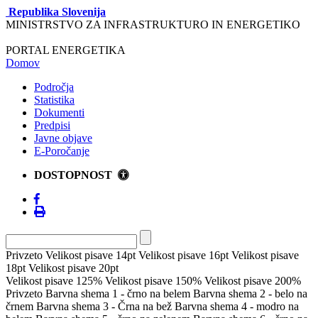
Republika Slovenija
MINISTRSTVO ZA INFRASTRUKTURO IN ENERGETIKO
PORTAL ENERGETIKA
Domov
Področja
Statistika
Dokumenti
Predpisi
Javne objave
E-Poročanje
DOSTOPNOST
Privzeto
Velikost pisave 14pt
Velikost pisave 16pt
Velikost pisave
18pt
Velikost pisave 20pt
Velikost pisave 125%
Velikost pisave 150%
Velikost pisave 200%
Privzeto
Barvna shema 1 - črno na belem
Barvna shema 2 - belo na
črnem
Barvna shema 3 - Črna na bež
Barvna shema 4 - modro na