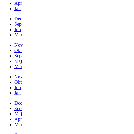
Apr
Jan
Dec
Sep
Jun
Mar
Nov
Okt
Sep
Maj
Mar
Nov
Okt
Jun
Jan
Dec
Sep
Maj
Apr
Mar