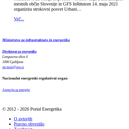
mestnih občin Slovenije in GFS Inštitutom 14. maja 2021
organizira strokovni posvet Urbani…
Več...
Ministrstvo za infrastrukturo in energetiko
Direktorat za energetiko
Langusova ulica 4
1000 Ljubljana
gp.mzie
@
gov
.
si
Nacionalni energetski regulativni organ
Agencija za energijo
© 2012 - 2026 Portal Energetika
O avtorjih
Pravno obvestilo