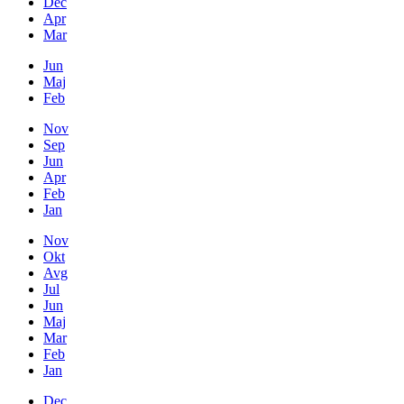
Dec
Apr
Mar
Jun
Maj
Feb
Nov
Sep
Jun
Apr
Feb
Jan
Nov
Okt
Avg
Jul
Jun
Maj
Mar
Feb
Jan
Dec