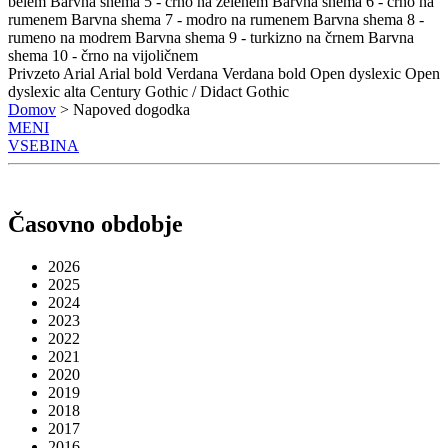
belem
Barvna shema 5 - črno na zelenem
Barvna shema 6 - črno na
rumenem
Barvna shema 7 - modro na rumenem
Barvna shema 8 -
rumeno na modrem
Barvna shema 9 - turkizno na črnem
Barvna
shema 10 - črno na vijoličnem
Privzeto
Arial
Arial bold
Verdana
Verdana bold
Open dyslexic
Open
dyslexic alta
Century Gothic / Didact Gothic
Domov
> Napoved dogodka
MENI
VSEBINA
Časovno obdobje
2026
2025
2024
2023
2022
2021
2020
2019
2018
2017
2016