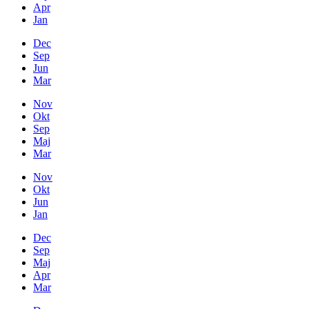
Apr
Jan
Dec
Sep
Jun
Mar
Nov
Okt
Sep
Maj
Mar
Nov
Okt
Jun
Jan
Dec
Sep
Maj
Apr
Mar