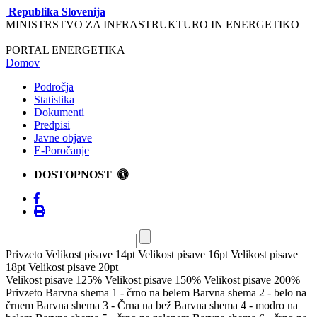
Republika Slovenija
MINISTRSTVO ZA INFRASTRUKTURO IN ENERGETIKO
PORTAL ENERGETIKA
Domov
Področja
Statistika
Dokumenti
Predpisi
Javne objave
E-Poročanje
DOSTOPNOST
Privzeto
Velikost pisave 14pt
Velikost pisave 16pt
Velikost pisave
18pt
Velikost pisave 20pt
Velikost pisave 125%
Velikost pisave 150%
Velikost pisave 200%
Privzeto
Barvna shema 1 - črno na belem
Barvna shema 2 - belo na
črnem
Barvna shema 3 - Črna na bež
Barvna shema 4 - modro na