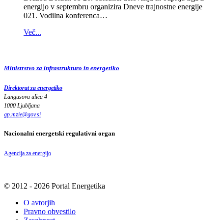
energijo v septembru organizira Dneve trajnostne energije
021. Vodilna konferenca…
Več...
Ministrstvo za infrastrukturo in energetiko
Direktorat za energetiko
Langusova ulica 4
1000 Ljubljana
gp.mzie
@
gov
.
si
Nacionalni energetski regulativni organ
Agencija za energijo
© 2012 - 2026 Portal Energetika
O avtorjih
Pravno obvestilo