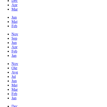
Dec
Apr
Mar
Jun
Maj
Feb
Nov
Sep
Jun
Apr
Feb
Jan
Nov
Okt
Avg
Jul
Jun
Maj
Mar
Feb
Jan
Dec