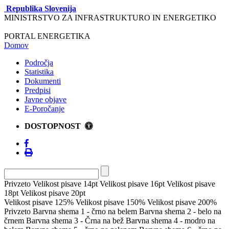
Republika Slovenija
MINISTRSTVO ZA INFRASTRUKTURO IN ENERGETIKO
PORTAL ENERGETIKA
Domov
Področja
Statistika
Dokumenti
Predpisi
Javne objave
E-Poročanje
DOSTOPNOST
Privzeto
Velikost pisave 14pt
Velikost pisave 16pt
Velikost pisave
18pt
Velikost pisave 20pt
Velikost pisave 125%
Velikost pisave 150%
Velikost pisave 200%
Privzeto
Barvna shema 1 - črno na belem
Barvna shema 2 - belo na
črnem
Barvna shema 3 - Črna na bež
Barvna shema 4 - modro na