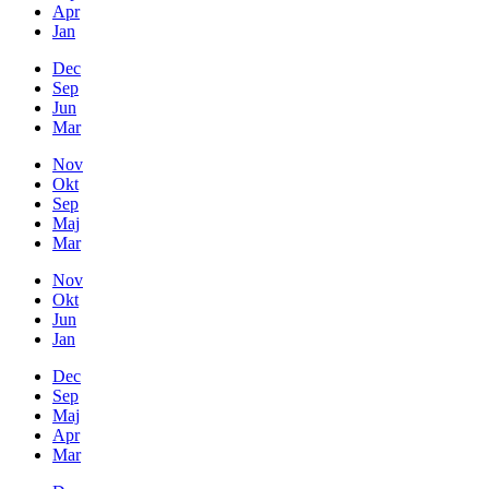
Apr
Jan
Dec
Sep
Jun
Mar
Nov
Okt
Sep
Maj
Mar
Nov
Okt
Jun
Jan
Dec
Sep
Maj
Apr
Mar