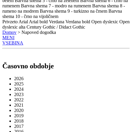
belem
Barvna shema 5 - črno na zelenem
Barvna shema 6 - črno na
rumenem
Barvna shema 7 - modro na rumenem
Barvna shema 8 -
rumeno na modrem
Barvna shema 9 - turkizno na črnem
Barvna
shema 10 - črno na vijoličnem
Privzeto
Arial
Arial bold
Verdana
Verdana bold
Open dyslexic
Open
dyslexic alta
Century Gothic / Didact Gothic
Domov
> Napoved dogodka
MENI
VSEBINA
Časovno obdobje
2026
2025
2024
2023
2022
2021
2020
2019
2018
2017
2016