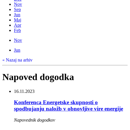
Nov
Sep
Jun
Maj
Apr
Feb
Nov
Jun
« Nazaj na arhiv
Napoved dogodka
16.11.2023
Konferenca Energetske skupnosti o
spodbujanju naložb v obnovljive vire energije
Napovednik dogodkov