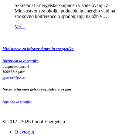
Sekretariat Energetske skupnosti v sodelovanju z
Ministrstvom za okolje, podnebje in energijo vabi na
strokovno konferenco o spodbujanju naložb v…
Več...
Ministrstvo za infrastrukturo in energetiko
Direktorat za energetiko
Langusova ulica 4
1000 Ljubljana
gp.mzie
@
gov
.
si
Nacionalni energetski regulativni organ
Agencija za energijo
© 2012 - 2026 Portal Energetika
O avtorjih