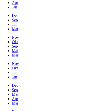
Apr
Jan
Dec
Sep
Jun
Mar
Nov
Okt
Sep
Maj
Mar
Nov
Okt
Jun
Jan
Dec
Sep
Maj
Apr
Mar