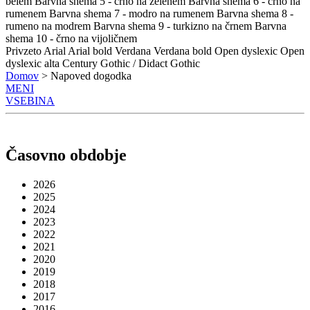
belem
Barvna shema 5 - črno na zelenem
Barvna shema 6 - črno na
rumenem
Barvna shema 7 - modro na rumenem
Barvna shema 8 -
rumeno na modrem
Barvna shema 9 - turkizno na črnem
Barvna
shema 10 - črno na vijoličnem
Privzeto
Arial
Arial bold
Verdana
Verdana bold
Open dyslexic
Open
dyslexic alta
Century Gothic / Didact Gothic
Domov
> Napoved dogodka
MENI
VSEBINA
Časovno obdobje
2026
2025
2024
2023
2022
2021
2020
2019
2018
2017
2016