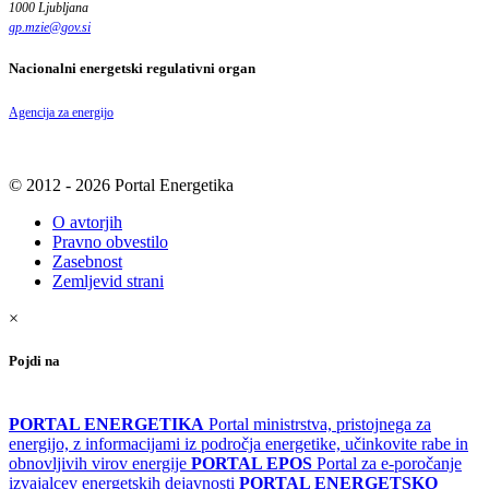
1000 Ljubljana
gp.mzie
@
gov
.
si
Nacionalni energetski regulativni organ
Agencija za energijo
© 2012 - 2026 Portal Energetika
O avtorjih
Pravno obvestilo
Zasebnost
Zemljevid strani
×
Pojdi na
PORTAL ENERGETIKA
Portal ministrstva, pristojnega za
energijo, z informacijami iz področja energetike, učinkovite rabe in
obnovljivih virov energije
PORTAL EPOS
Portal za e-poročanje
izvajalcev energetskih dejavnosti
PORTAL ENERGETSKO