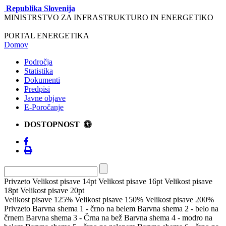
Republika Slovenija
MINISTRSTVO ZA INFRASTRUKTURO IN ENERGETIKO
PORTAL ENERGETIKA
Domov
Področja
Statistika
Dokumenti
Predpisi
Javne objave
E-Poročanje
DOSTOPNOST
Privzeto
Velikost pisave 14pt
Velikost pisave 16pt
Velikost pisave
18pt
Velikost pisave 20pt
Velikost pisave 125%
Velikost pisave 150%
Velikost pisave 200%
Privzeto
Barvna shema 1 - črno na belem
Barvna shema 2 - belo na
črnem
Barvna shema 3 - Črna na bež
Barvna shema 4 - modro na