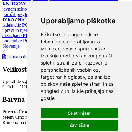
KNJIGOVODSTVO
Portal za poročanje o upravljanju z energijo v
javnem sektorju
PORTAL KLIMATSKI SISTEMI
Register
poročil pregledov klimatskih sistemov
PORTAL ENERGETSKE
Uporabljamo piškotke
IZKAZNICE
Register energetskih izkaznic - za izdelovalce in
izdajatelje
PORTAL GOV.SI
Osrednje spletno mesto o državni
upravi in njenih storitvah
PORTAL eUPRAVA
Državni portal za
Piškotke in druge sledilne
državljane
PORTAL SPOT
Državni portal za podjetja in
podjetnike
PORTAL OPSI
Državni portal odprtih podatkov
tehnologije uporabljamo za
Slovenije
izboljšanje vaše uporabniške
×
izkušnje med brskanjem po naši
Izjava o dostopnosti
spletni strani, za prikazovanje
Velikost pisave
personaliziranih vsebin oz.
targetiranih oglasov, za analizo
Uporabite vgrajeno funkcijo brskalnika
obiskov naše spletne strani in za
CTRL + / CTRL -
vpogled v to, iz kje prihajajo naši
gostje.
Barvna shema
Privzeto
Črno na belem
Belo na črnem
Črno na bež
Modro na
Se strinjam
belem
Črno na zelenem
Črno na rumenem
Modro na rumenem
Rumeno na modrem
Turkizno na črnem
Črno na vijoličnem
Zavračam