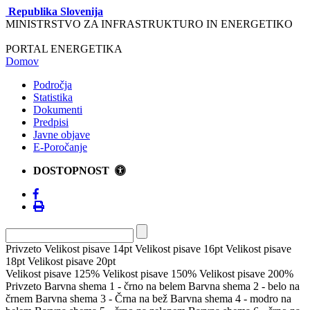
Republika Slovenija
MINISTRSTVO ZA INFRASTRUKTURO IN ENERGETIKO
PORTAL ENERGETIKA
Domov
Področja
Statistika
Dokumenti
Predpisi
Javne objave
E-Poročanje
DOSTOPNOST
Privzeto
Velikost pisave 14pt
Velikost pisave 16pt
Velikost pisave
18pt
Velikost pisave 20pt
Velikost pisave 125%
Velikost pisave 150%
Velikost pisave 200%
Privzeto
Barvna shema 1 - črno na belem
Barvna shema 2 - belo na
črnem
Barvna shema 3 - Črna na bež
Barvna shema 4 - modro na