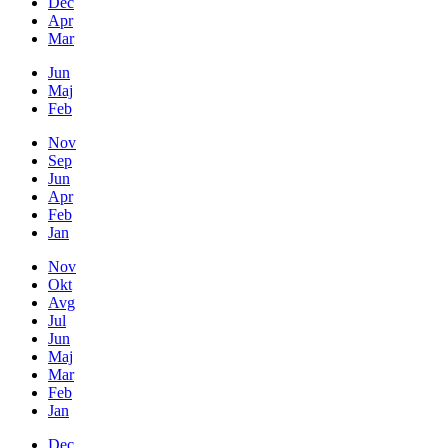
Dec
Apr
Mar
Jun
Maj
Feb
Nov
Sep
Jun
Apr
Feb
Jan
Nov
Okt
Avg
Jul
Jun
Maj
Mar
Feb
Jan
Dec