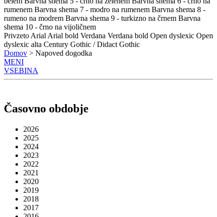
belem
Barvna shema 5 - črno na zelenem
Barvna shema 6 - črno na
rumenem
Barvna shema 7 - modro na rumenem
Barvna shema 8 -
rumeno na modrem
Barvna shema 9 - turkizno na črnem
Barvna
shema 10 - črno na vijoličnem
Privzeto
Arial
Arial bold
Verdana
Verdana bold
Open dyslexic
Open
dyslexic alta
Century Gothic / Didact Gothic
Domov
> Napoved dogodka
MENI
VSEBINA
Časovno obdobje
2026
2025
2024
2023
2022
2021
2020
2019
2018
2017
2016