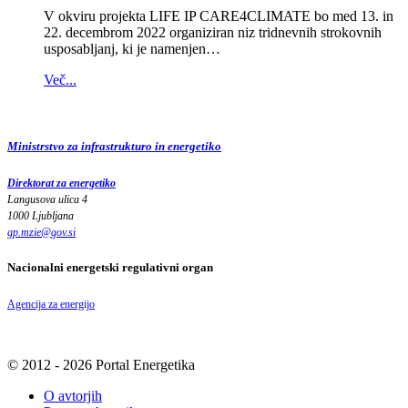
V okviru projekta LIFE IP CARE4CLIMATE bo med 13. in
22. decembrom 2022 organiziran niz tridnevnih strokovnih
usposabljanj, ki je namenjen…
Več...
Ministrstvo za infrastrukturo in energetiko
Direktorat za energetiko
Langusova ulica 4
1000 Ljubljana
gp.mzie
@
gov
.
si
Nacionalni energetski regulativni organ
Agencija za energijo
© 2012 - 2026 Portal Energetika
O avtorjih