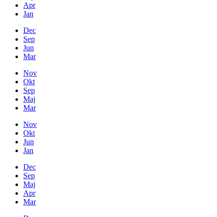
Apr
Jan
Dec
Sep
Jun
Mar
Nov
Okt
Sep
Maj
Mar
Nov
Okt
Jun
Jan
Dec
Sep
Maj
Apr
Mar