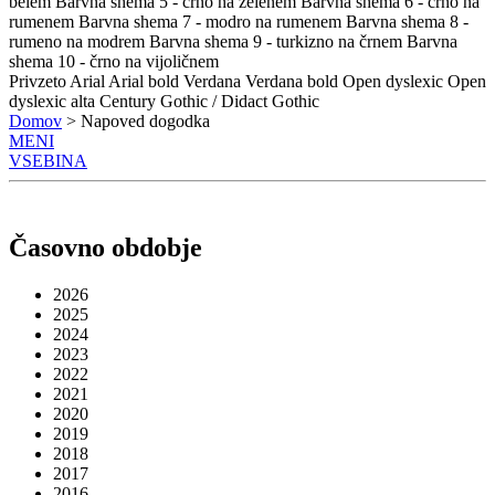
belem
Barvna shema 5 - črno na zelenem
Barvna shema 6 - črno na
rumenem
Barvna shema 7 - modro na rumenem
Barvna shema 8 -
rumeno na modrem
Barvna shema 9 - turkizno na črnem
Barvna
shema 10 - črno na vijoličnem
Privzeto
Arial
Arial bold
Verdana
Verdana bold
Open dyslexic
Open
dyslexic alta
Century Gothic / Didact Gothic
Domov
> Napoved dogodka
MENI
VSEBINA
Časovno obdobje
2026
2025
2024
2023
2022
2021
2020
2019
2018
2017
2016