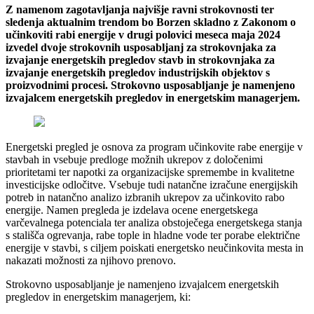
Z namenom zagotavljanja najvišje ravni strokovnosti ter
sledenja aktualnim trendom bo Borzen skladno z Zakonom o
učinkoviti rabi energije v drugi polovici meseca maja 2024
izvedel dvoje strokovnih usposabljanj za strokovnjaka za
izvajanje energetskih pregledov stavb in strokovnjaka za
izvajanje energetskih pregledov industrijskih objektov s
proizvodnimi procesi. Strokovno usposabljanje je namenjeno
izvajalcem energetskih pregledov in energetskim managerjem.
Energetski pregled je osnova za program učinkovite rabe energije v
stavbah in vsebuje predloge možnih ukrepov z določenimi
prioritetami ter napotki za organizacijske spremembe in kvalitetne
investicijske odločitve. Vsebuje tudi natančne izračune energijskih
potreb in natančno analizo izbranih ukrepov za učinkovito rabo
energije. Namen pregleda je izdelava ocene energetskega
varčevalnega potenciala ter analiza obstoječega energetskega stanja
s stališča ogrevanja, rabe tople in hladne vode ter porabe električne
energije v stavbi, s ciljem poiskati energetsko neučinkovita mesta in
nakazati možnosti za njihovo prenovo.
Strokovno usposabljanje je namenjeno izvajalcem energetskih
pregledov in energetskim managerjem, ki: