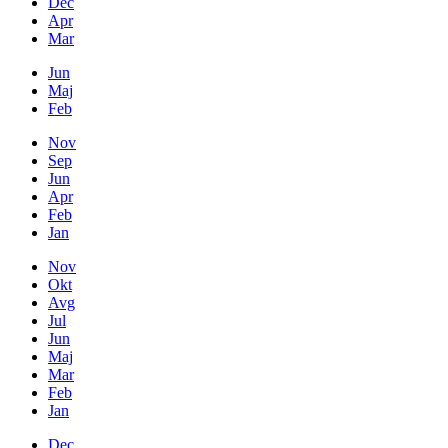
Dec
Apr
Mar
Jun
Maj
Feb
Nov
Sep
Jun
Apr
Feb
Jan
Nov
Okt
Avg
Jul
Jun
Maj
Mar
Feb
Jan
Dec