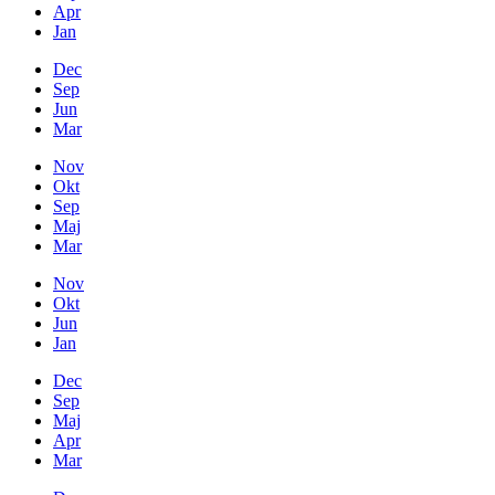
Apr
Jan
Dec
Sep
Jun
Mar
Nov
Okt
Sep
Maj
Mar
Nov
Okt
Jun
Jan
Dec
Sep
Maj
Apr
Mar