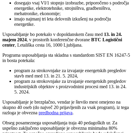
dosegajo vsaj VI/1 stopnjo izobrazbe, priporočeno s področja
energetike, elektrotehnike, strojništva, gradbeništva,
mehatronike, ekonomije;
imajo najmanj tri leta delovnih izkušenj na področju
energetike.
Usposabljanje bo potekalo v dopoldanskem času med
13. in 24.
majem 2024
, v prostorih konferenčne dvorane
BTC Logistični
center
, Letališka cesta 16, 1000 Ljubljana.
Programa usposabljanja sta skladna s standardom SIST EN 16247-5
in bosta potekala:
program za strokovnjake za izvajanje energetskih pregledov
stavb med med 13. in 21. 5. 2024,
program za strokovnjake za izvajanje energetskih pregledov
industrijskih objektov s proizvodnimi procesi med 13. in 24.
5. 2024.
Usposabljanje je brezplačno, vendar je število mest omejeno na
skupno 40 oseb (do največ 20 prijavljenih za vsak program), iz tega
razloga je obvezna
predhodna prijava
.
Obseg posameznega usposabljanja traja 40 pedagoških ur. Za
uspešno zaključeno usposabljanje je obvezna minimalna 80%