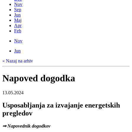
Nov
Sep
Jun
Maj
Apr
Feb
Nov
Jun
« Nazaj na arhiv
Napoved dogodka
13.05.2024
Usposabljanja za izvajanje energetskih
pregledov
⇒ Napovednik dogodkov