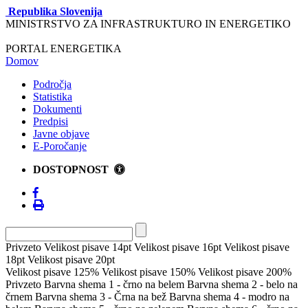
Republika Slovenija
MINISTRSTVO ZA INFRASTRUKTURO IN ENERGETIKO
PORTAL ENERGETIKA
Domov
Področja
Statistika
Dokumenti
Predpisi
Javne objave
E-Poročanje
DOSTOPNOST
Privzeto
Velikost pisave 14pt
Velikost pisave 16pt
Velikost pisave
18pt
Velikost pisave 20pt
Velikost pisave 125%
Velikost pisave 150%
Velikost pisave 200%
Privzeto
Barvna shema 1 - črno na belem
Barvna shema 2 - belo na
črnem
Barvna shema 3 - Črna na bež
Barvna shema 4 - modro na