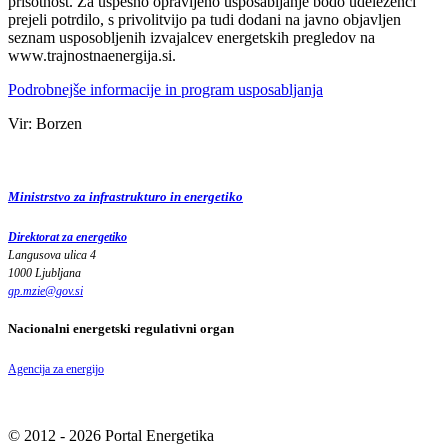
prisotnost. Za uspešno opravljeno usposabljanje bodo udeleženci
prejeli potrdilo, s privolitvijo pa tudi dodani na javno objavljen
seznam usposobljenih izvajalcev energetskih pregledov na
www.trajnostnaenergija.si.
Podrobnejše informacije in program usposabljanja
Vir: Borzen
Ministrstvo za infrastrukturo in energetiko
Direktorat za energetiko
Langusova ulica 4
1000 Ljubljana
gp.mzie
@
gov
.
si
Nacionalni energetski regulativni organ
Agencija za energijo
© 2012 - 2026 Portal Energetika