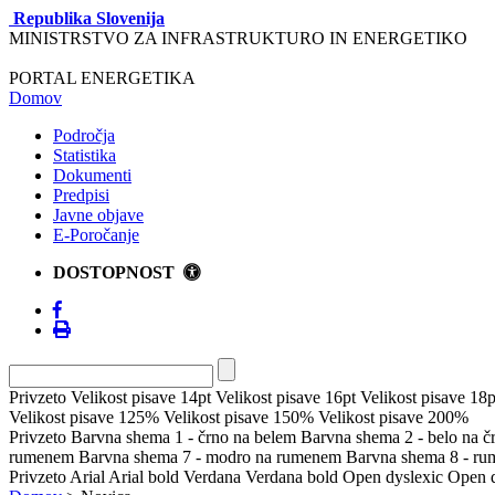
Republika Slovenija
MINISTRSTVO ZA INFRASTRUKTURO IN ENERGETIKO
PORTAL ENERGETIKA
Domov
Področja
Statistika
Dokumenti
Predpisi
Javne objave
E-Poročanje
DOSTOPNOST
Privzeto
Velikost pisave 14pt
Velikost pisave 16pt
Velikost pisave 18p
Velikost pisave 125%
Velikost pisave 150%
Velikost pisave 200%
Privzeto
Barvna shema 1 - črno na belem
Barvna shema 2 - belo na 
rumenem
Barvna shema 7 - modro na rumenem
Barvna shema 8 - r
Privzeto
Arial
Arial bold
Verdana
Verdana bold
Open dyslexic
Open d