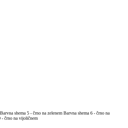
Barvna shema 5 - črno na zelenem
Barvna shema 6 - črno na
- črno na vijoličnem