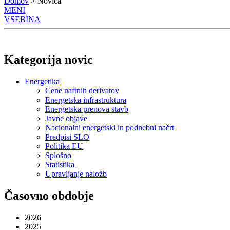
Domov
> Novica
MENI
VSEBINA
Kategorija novic
Energetika
Cene naftnih derivatov
Energetska infrastruktura
Energetska prenova stavb
Javne objave
Nacionalni energetski in podnebni načrt
Predpisi SLO
Politika EU
Splošno
Statistika
Upravljanje naložb
Časovno obdobje
2026
2025