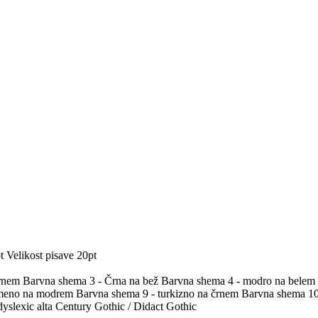
t
Velikost pisave 20pt
črnem
Barvna shema 3 - Črna na bež
Barvna shema 4 - modro na belem
umeno na modrem
Barvna shema 9 - turkizno na črnem
Barvna shema 10 
yslexic alta
Century Gothic / Didact Gothic