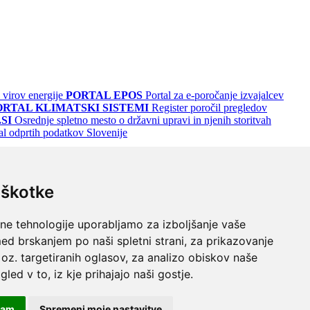
 virov energije
PORTAL EPOS
Portal za e-poročanje izvajalcev
ORTAL KLIMATSKI SISTEMI
Register poročil pregledov
SI
Osrednje spletno mesto o državni upravi in njenih storitvah
al odprtih podatkov Slovenije
iškotke
lne tehnologije uporabljamo za izboljšanje vaše
ed brskanjem po naši spletni strani, za prikazovanje
 oz. targetiranih oglasov, za analizo obiskov naše
gled v to, iz kje prihajajo naši gostje.
odrem
Turkizno na črnem
Črno na vijoličnem
čam
Spremeni moje nastavitve