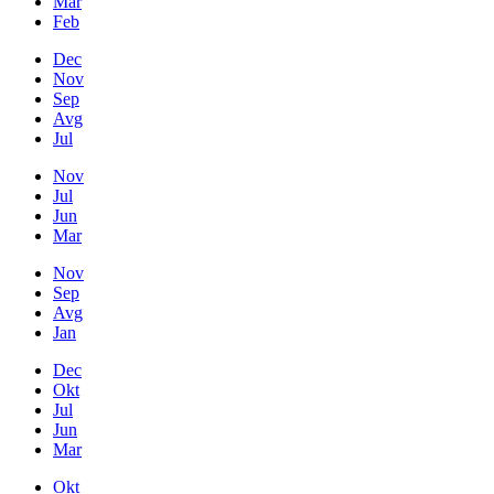
Mar
Feb
Dec
Nov
Sep
Avg
Jul
Nov
Jul
Jun
Mar
Nov
Sep
Avg
Jan
Dec
Okt
Jul
Jun
Mar
Okt