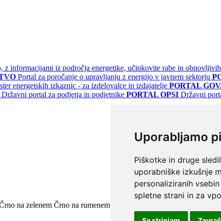
jo, z informacijami iz področja energetike, učinkovite rabe in obnovljivih
STVO
Portal za poročanje o upravljanju z energijo v javnem sektorju
P
ster energetskih izkaznic - za izdelovalce in izdajatelje
PORTAL GOV.
Državni portal za podjetja in podjetnike
PORTAL OPSI
Državni port
Uporabljamo p
Piškotke in druge sledi
uporabniške izkušnje m
personaliziranih vsebin
spletne strani in za vpo
Črno na zelenem
Črno na rumenem
Modro na rumenem
Rumeno na m
Se strinjam
Zavra