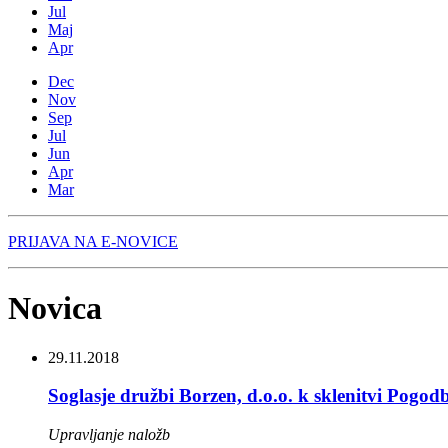
Jul
Maj
Apr
Dec
Nov
Sep
Jul
Jun
Apr
Mar
PRIJAVA NA E-NOVICE
Novica
29.11.2018
Soglasje družbi Borzen, d.o.o. k sklenitvi Pogod
Upravljanje naložb