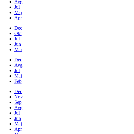
Avg
Jul
Maj
Apr
Dec
Okt
Jul
Jun
Mar
Dec
Avg
Jul
Maj
Feb
Dec
Nov
Sep
Avg
Jul
Jun
Maj
Apr