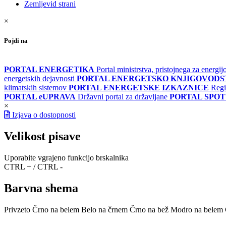
Zemljevid strani
×
Pojdi na
PORTAL ENERGETIKA
Portal ministrstva, pristojnega za energi
energetskih dejavnosti
PORTAL ENERGETSKO KNJIGOVOD
klimatskih sistemov
PORTAL ENERGETSKE IZKAZNICE
Regi
PORTAL eUPRAVA
Državni portal za državljane
PORTAL SPOT
×
Izjava o dostopnosti
Velikost pisave
Uporabite vgrajeno funkcijo brskalnika
CTRL + / CTRL -
Barvna shema
Privzeto
Črno na belem
Belo na črnem
Črno na bež
Modro na belem