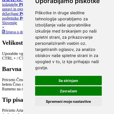
Uporabljamo piškotke
izdajatelje
PORTAL GOV.SI
Osrednje spletno mesto o državni
upravi in njenih storitvah
PORTAL eUPRAVA
Državni portal za
Piškotke in druge sledilne
državljane
PORTAL SPOT
Državni portal za podjetja in
podjetnike
PORTAL OPSI
Državni portal odprtih podatkov
tehnologije uporabljamo za
Slovenije
izboljšanje vaše uporabniške
×
izkušnje med brskanjem po naši
Izjava o dostopnosti
spletni strani, za prikazovanje
Velikost pisave
personaliziranih vsebin oz.
targetiranih oglasov, za analizo
Uporabite vgrajeno funkcijo brskalnika
obiskov naše spletne strani in za
CTRL + / CTRL -
vpogled v to, iz kje prihajajo naši
gostje.
Barvna shema
Privzeto
Črno na belem
Belo na črnem
Črno na bež
Modro na
Se strinjam
belem
Črno na zelenem
Črno na rumenem
Modro na rumenem
Rumeno na modrem
Turkizno na črnem
Črno na vijoličnem
Zavračam
Tip pisave
Spremeni moje nastavitve
Privzeto
Arial
Arial bold
Verdana
Verdana bold
Open dyslexic
Open