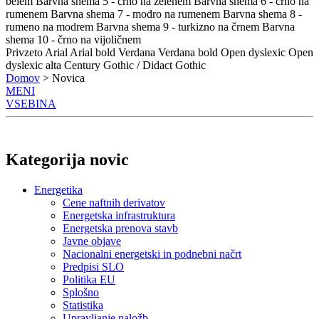
belem
Barvna shema 5 - črno na zelenem
Barvna shema 6 - črno na
rumenem
Barvna shema 7 - modro na rumenem
Barvna shema 8 -
rumeno na modrem
Barvna shema 9 - turkizno na črnem
Barvna
shema 10 - črno na vijoličnem
Privzeto
Arial
Arial bold
Verdana
Verdana bold
Open dyslexic
Open
dyslexic alta
Century Gothic / Didact Gothic
Domov
> Novica
MENI
VSEBINA
Kategorija novic
Energetika
Cene naftnih derivatov
Energetska infrastruktura
Energetska prenova stavb
Javne objave
Nacionalni energetski in podnebni načrt
Predpisi SLO
Politika EU
Splošno
Statistika
Upravljanje naložb