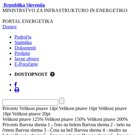
Republika Slovenija
MINISTRSTVO ZA INFRASTRUKTURO IN ENERGETIKO
PORTAL ENERGETIKA
Domov
Področja
Statistika
Dokumenti
Predpisi
Javne objave
E-Poročanje
DOSTOPNOST
Privzeto
Velikost pisave 14pt
Velikost pisave 16pt
Velikost pisave
18pt
Velikost pisave 20pt
Velikost pisave 125%
Velikost pisave 150%
Velikost pisave 200%
Privzeto
Barvna shema 1 - črno na belem
Barvna shema 2 - belo na
črnem
Barvna shema 3 - Črna na bež
Barvna shema 4 - modro na