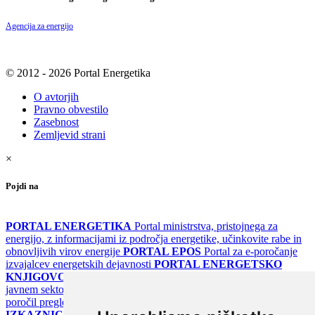
Agencija za energijo
© 2012 - 2026 Portal Energetika
O avtorjih
Pravno obvestilo
Zasebnost
Zemljevid strani
×
Pojdi na
PORTAL ENERGETIKA
Portal ministrstva, pristojnega za
energijo, z informacijami iz področja energetike, učinkovite rabe in
obnovljivih virov energije
PORTAL EPOS
Portal za e-poročanje
izvajalcev energetskih dejavnosti
PORTAL ENERGETSKO
KNJIGOVODSTVO
Portal za poročanje o upravljanju z energijo v
javnem sektorju
PORTAL KLIMATSKI SISTEMI
Register
poročil pregledov klimatskih sistemov
PORTAL ENERGETSKE
IZKAZNICE
Register energetskih izkaznic - za izdelovalce in