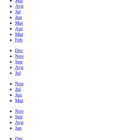
Sep
Avg
Jul
Jun
Maj
Apr
Mar
Feb
Dec
Nov
Sep
Avg
Jul
Nov
Jul
Jun
Mar
Nov
Sep
Avg
Jan
Dec