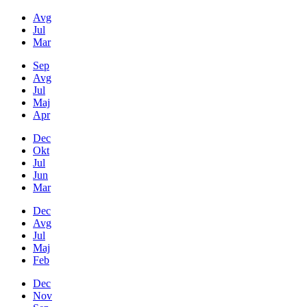
Avg
Jul
Mar
Sep
Avg
Jul
Maj
Apr
Dec
Okt
Jul
Jun
Mar
Dec
Avg
Jul
Maj
Feb
Dec
Nov