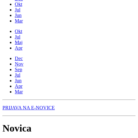
Okt
Jul
Jun
Mar
Okt
Jul
Maj
Apr
Dec
Nov
Sep
Jul
Jun
Apr
Mar
PRIJAVA NA E-NOVICE
Novica