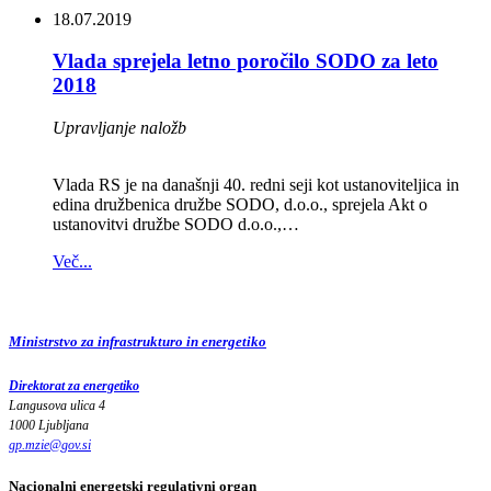
18.07.2019
Vlada sprejela letno poročilo SODO za leto
2018
Upravljanje naložb
Vlada RS je na današnji 40. redni seji kot ustanoviteljica in
edina družbenica družbe SODO, d.o.o., sprejela Akt o
ustanovitvi družbe SODO d.o.o.,…
Več...
Ministrstvo za infrastrukturo in energetiko
Direktorat za energetiko
Langusova ulica 4
1000 Ljubljana
gp.mzie
@
gov
.
si
Nacionalni energetski regulativni organ