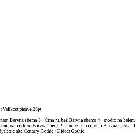
t
Velikost pisave 20pt
črnem
Barvna shema 3 - Črna na bež
Barvna shema 4 - modro na belem
umeno na modrem
Barvna shema 9 - turkizno na črnem
Barvna shema 10 
yslexic alta
Century Gothic / Didact Gothic