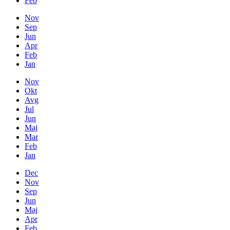
Feb
Nov
Sep
Jun
Apr
Feb
Jan
Nov
Okt
Avg
Jul
Jun
Maj
Mar
Feb
Jan
Dec
Nov
Sep
Jun
Maj
Apr
Feb