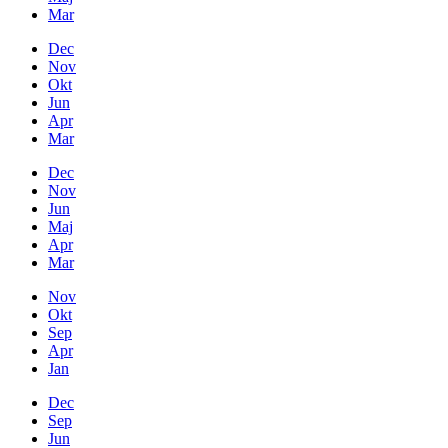
Mar
Dec
Nov
Okt
Jun
Apr
Mar
Dec
Nov
Jun
Maj
Apr
Mar
Nov
Okt
Sep
Apr
Jan
Dec
Sep
Jun