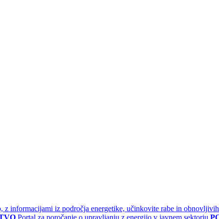
jo, z informacijami iz področja energetike, učinkovite rabe in obnovljivih
STVO
Portal za poročanje o upravljanju z energijo v javnem sektorju
P