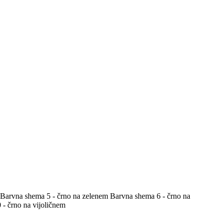
Barvna shema 5 - črno na zelenem
Barvna shema 6 - črno na
- črno na vijoličnem