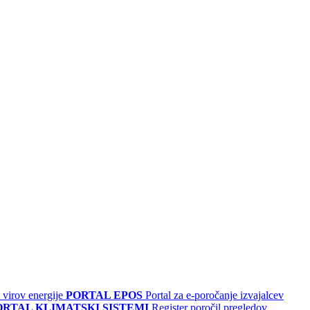
 virov energije
PORTAL EPOS
Portal za e-poročanje izvajalcev
ORTAL KLIMATSKI SISTEMI
Register poročil pregledov