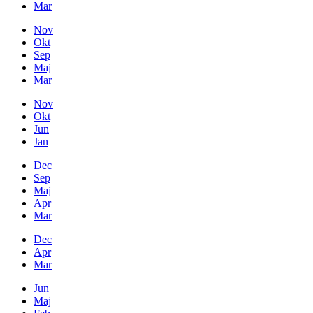
Mar
Nov
Okt
Sep
Maj
Mar
Nov
Okt
Jun
Jan
Dec
Sep
Maj
Apr
Mar
Dec
Apr
Mar
Jun
Maj