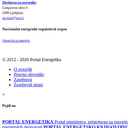
Direktorat za energetiko
Langusova ulica 4
1000 Ljubljana
gp.mzie
@
gov
.
si
Nacionalni energetski regulativni organ
Agencija za energijo
© 2012 - 2026 Portal Energetika
O avtorjih
Pravno obvestilo
Zasebnost
Zemljevid strani
×
Pojdi na
PORTAL ENERGETIKA
Portal ministrstva, pristojnega za energi
energetskih dejavnosti
PORTAL ENERGETSKO KNJIGOVOD