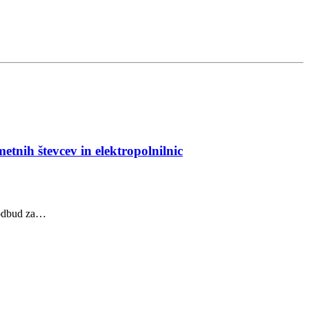
etnih števcev in elektropolnilnic
spodbud za…