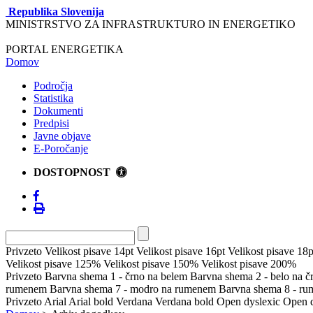
Republika Slovenija
MINISTRSTVO ZA INFRASTRUKTURO IN ENERGETIKO
PORTAL ENERGETIKA
Domov
Področja
Statistika
Dokumenti
Predpisi
Javne objave
E-Poročanje
DOSTOPNOST
Privzeto
Velikost pisave 14pt
Velikost pisave 16pt
Velikost pisave 18p
Velikost pisave 125%
Velikost pisave 150%
Velikost pisave 200%
Privzeto
Barvna shema 1 - črno na belem
Barvna shema 2 - belo na 
rumenem
Barvna shema 7 - modro na rumenem
Barvna shema 8 - r
Privzeto
Arial
Arial bold
Verdana
Verdana bold
Open dyslexic
Open d