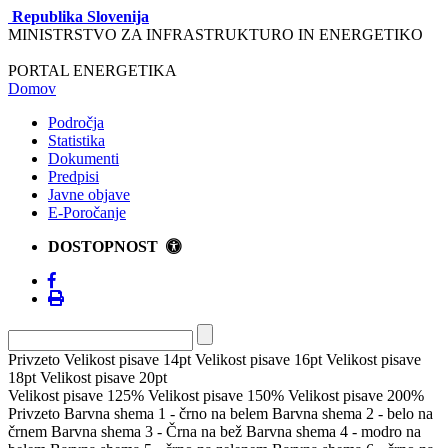
Republika Slovenija
MINISTRSTVO ZA INFRASTRUKTURO IN ENERGETIKO
PORTAL ENERGETIKA
Domov
Področja
Statistika
Dokumenti
Predpisi
Javne objave
E-Poročanje
DOSTOPNOST
Privzeto
Velikost pisave 14pt
Velikost pisave 16pt
Velikost pisave
18pt
Velikost pisave 20pt
Velikost pisave 125%
Velikost pisave 150%
Velikost pisave 200%
Privzeto
Barvna shema 1 - črno na belem
Barvna shema 2 - belo na
črnem
Barvna shema 3 - Črna na bež
Barvna shema 4 - modro na