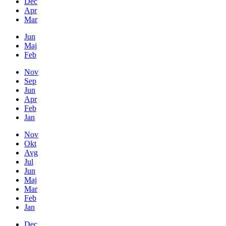
Dec
Apr
Mar
Jun
Maj
Feb
Nov
Sep
Jun
Apr
Feb
Jan
Nov
Okt
Avg
Jul
Jun
Maj
Mar
Feb
Jan
Dec