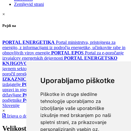
Zemljevid strani
×
Pojdi na
PORTAL ENERGETIKA
Portal ministrstva, pristojnega za
energijo, z informacijami iz področja energetike, učinkovite rabe in
obnovljivih virov energije
PORTAL EPOS
Portal za e-poročanje
izvajalcev energetskih dejavnosti
PORTAL ENERGETSKO
KNJIGOVODSTVO
Portal za poročanje o upravljanju z energijo v
javnem sektorju
PORTAL KLIMATSKI SISTEMI
Register
poročil pregledov klimatskih sistemov
PORTAL ENERGETSKE
Uporabljamo piškotke
IZKAZNICE
Register energetskih izkaznic - za izdelovalce in
izdajatelje
PORTAL GOV.SI
Osrednje spletno mesto o državni
upravi in njenih storitvah
PORTAL eUPRAVA
Državni portal za
Piškotke in druge sledilne
državljane
PORTAL SPOT
Državni portal za podjetja in
podjetnike
PORTAL OPSI
Državni portal odprtih podatkov
tehnologije uporabljamo za
Slovenije
izboljšanje vaše uporabniške
×
izkušnje med brskanjem po naši
Izjava o dostopnosti
spletni strani, za prikazovanje
Velikost pisave
personaliziranih vsebin oz.