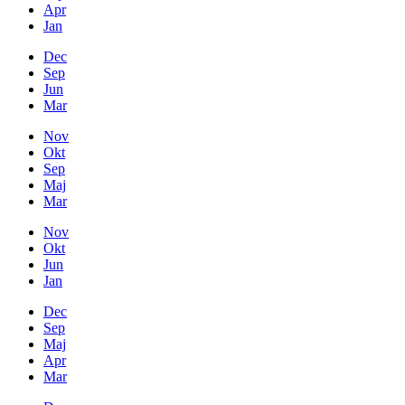
Apr
Jan
Dec
Sep
Jun
Mar
Nov
Okt
Sep
Maj
Mar
Nov
Okt
Jun
Jan
Dec
Sep
Maj
Apr
Mar