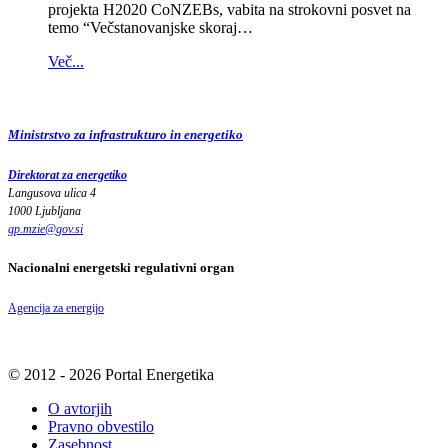
projekta H2020 CoNZEBs, vabita na strokovni posvet na
temo “Večstanovanjske skoraj…
Več...
Ministrstvo za infrastrukturo in energetiko
Direktorat za energetiko
Langusova ulica 4
1000 Ljubljana
gp.mzie
@
gov
.
si
Nacionalni energetski regulativni organ
Agencija za energijo
© 2012 - 2026 Portal Energetika
O avtorjih
Pravno obvestilo
Zasebnost