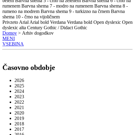
belem
Barvna shema 5 - črno na zelenem
Barvna shema 6 - črno na
rumenem
Barvna shema 7 - modro na rumenem
Barvna shema 8 -
rumeno na modrem
Barvna shema 9 - turkizno na črnem
Barvna
shema 10 - črno na vijoličnem
Privzeto
Arial
Arial bold
Verdana
Verdana bold
Open dyslexic
Open
dyslexic alta
Century Gothic / Didact Gothic
Domov
> Arhiv dogodkov
MENI
VSEBINA
Časovno obdobje
2026
2025
2024
2023
2022
2021
2020
2019
2018
2017
2016