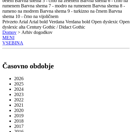
belem
Barvna shema 5 - črno na zelenem
Barvna shema 6 - črno na
rumenem
Barvna shema 7 - modro na rumenem
Barvna shema 8 -
rumeno na modrem
Barvna shema 9 - turkizno na črnem
Barvna
shema 10 - črno na vijoličnem
Privzeto
Arial
Arial bold
Verdana
Verdana bold
Open dyslexic
Open
dyslexic alta
Century Gothic / Didact Gothic
Domov
> Arhiv dogodkov
MENI
VSEBINA
Časovno obdobje
2026
2025
2024
2023
2022
2021
2020
2019
2018
2017
2016