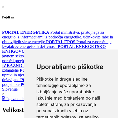
×
Pojdi na
PORTAL ENERGETIKA
Portal ministrstva, pristojnega za
energijo, z informacijami iz področja energetike, učinkovite rabe in
obnovljivih virov energije
PORTAL EPOS
Portal za e-poročanje
izvajalcev energetskih dejavnosti
PORTAL ENERGETSKO
KNJIGOVODSTVO
Portal za poročanje o upravljanju z energijo v
javnem sektorju
PORTAL KLIMATSKI SISTEMI
Register
poročil pregledov klimatskih sistemov
PORTAL ENERGETSKE
Uporabljamo piškotke
IZKAZNICE
Register energetskih izkaznic - za izdelovalce in
izdajatelje
PORTAL GOV.SI
Osrednje spletno mesto o državni
upravi in njenih storitvah
PORTAL eUPRAVA
Državni portal za
Piškotke in druge sledilne
državljane
PORTAL SPOT
Državni portal za podjetja in
podjetnike
PORTAL OPSI
Državni portal odprtih podatkov
tehnologije uporabljamo za
Slovenije
izboljšanje vaše uporabniške
×
izkušnje med brskanjem po naši
Izjava o dostopnosti
spletni strani, za prikazovanje
Velikost pisave
personaliziranih vsebin oz.
targetiranih oglasov, za analizo