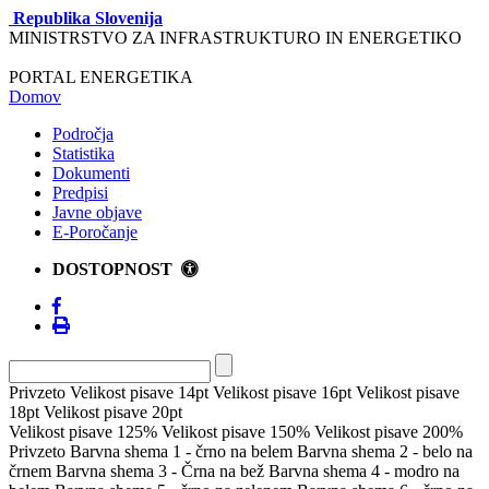
Republika Slovenija
MINISTRSTVO ZA INFRASTRUKTURO IN ENERGETIKO
PORTAL ENERGETIKA
Domov
Področja
Statistika
Dokumenti
Predpisi
Javne objave
E-Poročanje
DOSTOPNOST
Privzeto
Velikost pisave 14pt
Velikost pisave 16pt
Velikost pisave
18pt
Velikost pisave 20pt
Velikost pisave 125%
Velikost pisave 150%
Velikost pisave 200%
Privzeto
Barvna shema 1 - črno na belem
Barvna shema 2 - belo na
črnem
Barvna shema 3 - Črna na bež
Barvna shema 4 - modro na