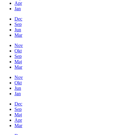
Apr
Jan
Dec
Sep
Jun
Mar
Nov
Okt
Sep
Maj
Mar
Nov
Okt
Jun
Jan
Dec
Sep
Maj
Apr
Mar