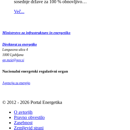
sosednje države za 100 % obnovljivo…
Več...
Ministrstvo za infrastrukturo in energetiko
Direktorat za energetiko
Langusova ulica 4
1000 Ljubljana
gp.mzie
@
gov
.
si
Nacionalni energetski regulativni organ
Agencija za energijo
© 2012 - 2026 Portal Energetika
O avtorjih
Pravno obvestilo
Zasebnost
Zemljevid strani