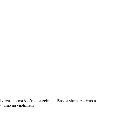
Barvna shema 5 - črno na zelenem
Barvna shema 6 - črno na
- črno na vijoličnem