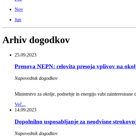
Nov
Jun
Arhiv dogodkov
25.09.2023
Prenova NEPN: celovita presoja vplivov na okolj
Napovednik dogodkov
Ministrstvo za okolje, podnebje in energijo vabi zainteresirane
Več...
14.09.2023
Dopolnilno usposabljanje za neodvisne strokovnj
Napovednik dogodkov