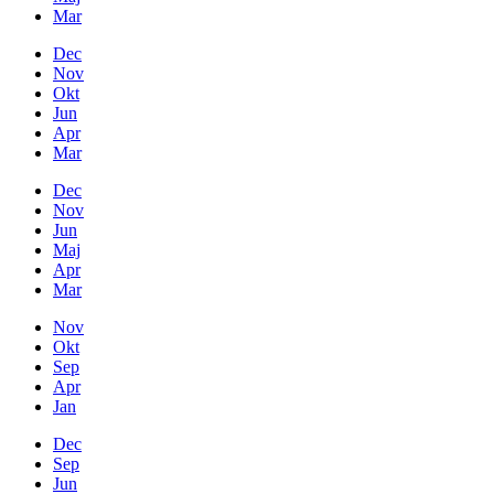
Mar
Dec
Nov
Okt
Jun
Apr
Mar
Dec
Nov
Jun
Maj
Apr
Mar
Nov
Okt
Sep
Apr
Jan
Dec
Sep
Jun