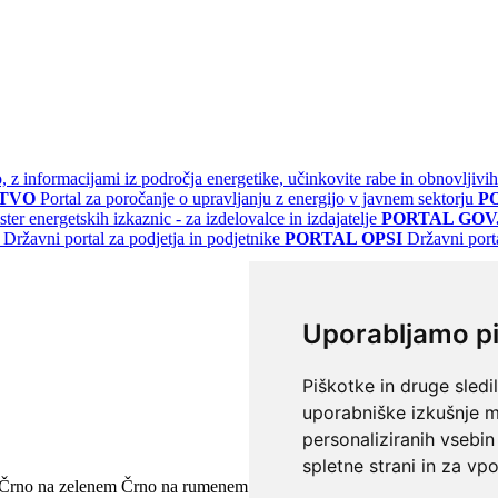
jo, z informacijami iz področja energetike, učinkovite rabe in obnovljivih
STVO
Portal za poročanje o upravljanju z energijo v javnem sektorju
P
ster energetskih izkaznic - za izdelovalce in izdajatelje
PORTAL GOV.
Državni portal za podjetja in podjetnike
PORTAL OPSI
Državni port
Uporabljamo p
Piškotke in druge sledi
uporabniške izkušnje m
personaliziranih vsebin
spletne strani in za vpo
Črno na zelenem
Črno na rumenem
Modro na rumenem
Rumeno na m