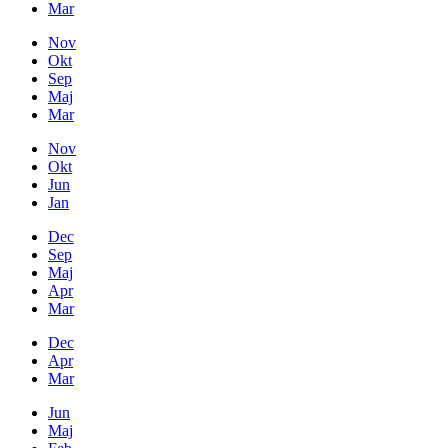
Mar
Nov
Okt
Sep
Maj
Mar
Nov
Okt
Jun
Jan
Dec
Sep
Maj
Apr
Mar
Dec
Apr
Mar
Jun
Maj