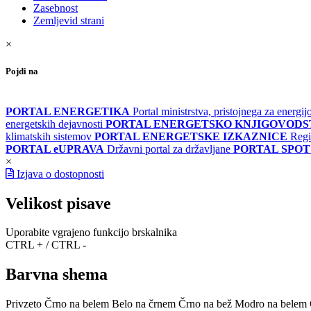
Zasebnost
Zemljevid strani
×
Pojdi na
PORTAL ENERGETIKA
Portal ministrstva, pristojnega za energi
energetskih dejavnosti
PORTAL ENERGETSKO KNJIGOVOD
klimatskih sistemov
PORTAL ENERGETSKE IZKAZNICE
Regi
PORTAL eUPRAVA
Državni portal za državljane
PORTAL SPOT
×
Izjava o dostopnosti
Velikost pisave
Uporabite vgrajeno funkcijo brskalnika
CTRL + / CTRL -
Barvna shema
Privzeto
Črno na belem
Belo na črnem
Črno na bež
Modro na belem