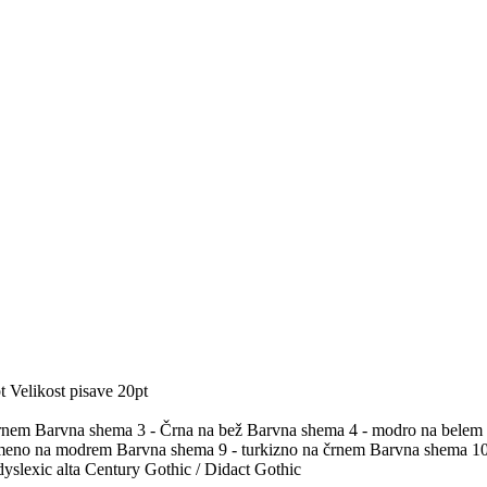
t
Velikost pisave 20pt
črnem
Barvna shema 3 - Črna na bež
Barvna shema 4 - modro na belem
umeno na modrem
Barvna shema 9 - turkizno na črnem
Barvna shema 10 
yslexic alta
Century Gothic / Didact Gothic