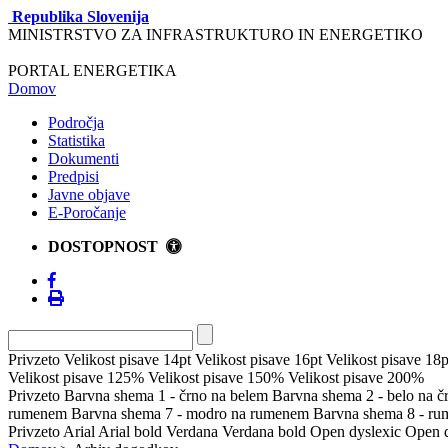
Republika Slovenija
MINISTRSTVO ZA INFRASTRUKTURO IN ENERGETIKO
PORTAL ENERGETIKA
Domov
Področja
Statistika
Dokumenti
Predpisi
Javne objave
E-Poročanje
DOSTOPNOST
Privzeto
Velikost pisave 14pt
Velikost pisave 16pt
Velikost pisave 18p
Velikost pisave 125%
Velikost pisave 150%
Velikost pisave 200%
Privzeto
Barvna shema 1 - črno na belem
Barvna shema 2 - belo na 
rumenem
Barvna shema 7 - modro na rumenem
Barvna shema 8 - r
Privzeto
Arial
Arial bold
Verdana
Verdana bold
Open dyslexic
Open d