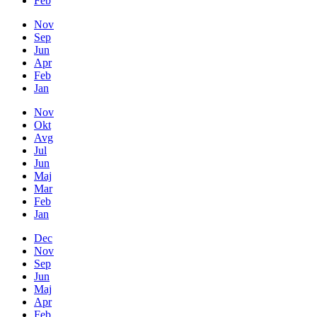
Feb
Nov
Sep
Jun
Apr
Feb
Jan
Nov
Okt
Avg
Jul
Jun
Maj
Mar
Feb
Jan
Dec
Nov
Sep
Jun
Maj
Apr
Feb