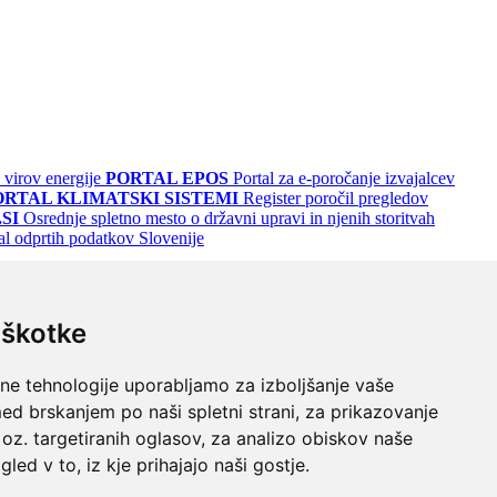
 virov energije
PORTAL EPOS
Portal za e-poročanje izvajalcev
ORTAL KLIMATSKI SISTEMI
Register poročil pregledov
SI
Osrednje spletno mesto o državni upravi in njenih storitvah
al odprtih podatkov Slovenije
iškotke
lne tehnologije uporabljamo za izboljšanje vaše
ed brskanjem po naši spletni strani, za prikazovanje
 oz. targetiranih oglasov, za analizo obiskov naše
gled v to, iz kje prihajajo naši gostje.
odrem
Turkizno na črnem
Črno na vijoličnem