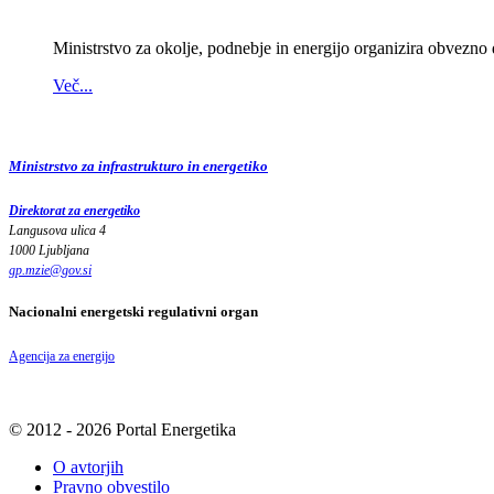
Ministrstvo za okolje, podnebje in energijo organizira obvezno
Več...
Ministrstvo za infrastrukturo in energetiko
Direktorat za energetiko
Langusova ulica 4
1000 Ljubljana
gp.mzie
@
gov
.
si
Nacionalni energetski regulativni organ
Agencija za energijo
© 2012 - 2026 Portal Energetika
O avtorjih
Pravno obvestilo