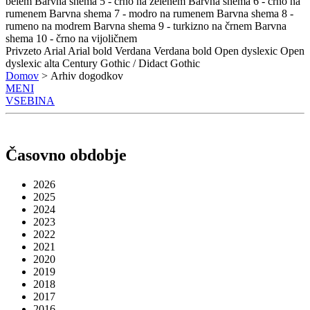
belem
Barvna shema 5 - črno na zelenem
Barvna shema 6 - črno na
rumenem
Barvna shema 7 - modro na rumenem
Barvna shema 8 -
rumeno na modrem
Barvna shema 9 - turkizno na črnem
Barvna
shema 10 - črno na vijoličnem
Privzeto
Arial
Arial bold
Verdana
Verdana bold
Open dyslexic
Open
dyslexic alta
Century Gothic / Didact Gothic
Domov
> Arhiv dogodkov
MENI
VSEBINA
Časovno obdobje
2026
2025
2024
2023
2022
2021
2020
2019
2018
2017
2016