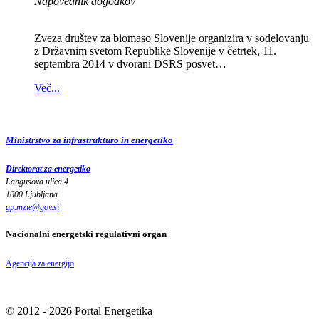
Napovednik dogodkov
Zveza društev za biomaso Slovenije organizira v sodelovanju
z Državnim svetom Republike Slovenije v četrtek, 11.
septembra 2014 v dvorani DSRS posvet…
Več...
Ministrstvo za infrastrukturo in energetiko
Direktorat za energetiko
Langusova ulica 4
1000 Ljubljana
gp.mzie
@
gov
.
si
Nacionalni energetski regulativni organ
Agencija za energijo
© 2012 - 2026 Portal Energetika