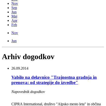
Nov
Sep
Jun
Maj
Apr
Feb
Nov
Jun
Arhiv dogodkov
26.09.2014
Vabilo na delavnico "Trajnostna gradnja in
prenova: od strategije do izvedbe"
Napovednik dogodkov
CIPRA International, društvo "Alpsko mesto leta" in občina