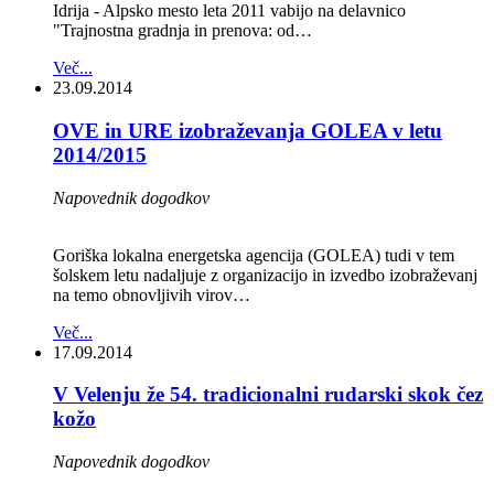
Idrija - Alpsko mesto leta 2011 vabijo na delavnico
"Trajnostna gradnja in prenova: od…
Več...
23.09.2014
OVE in URE izobraževanja GOLEA v letu
2014/2015
Napovednik dogodkov
Goriška lokalna energetska agencija (GOLEA) tudi v tem
šolskem letu nadaljuje z organizacijo in izvedbo izobraževanj
na temo obnovljivih virov…
Več...
17.09.2014
V Velenju že 54. tradicionalni rudarski skok čez
kožo
Napovednik dogodkov