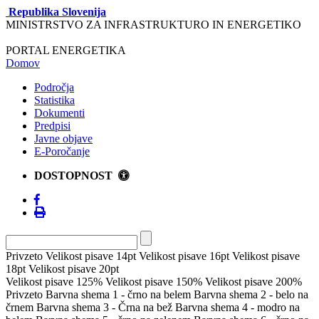
Republika Slovenija
MINISTRSTVO ZA INFRASTRUKTURO IN ENERGETIKO
PORTAL ENERGETIKA
Domov
Področja
Statistika
Dokumenti
Predpisi
Javne objave
E-Poročanje
DOSTOPNOST
Privzeto
Velikost pisave 14pt
Velikost pisave 16pt
Velikost pisave
18pt
Velikost pisave 20pt
Velikost pisave 125%
Velikost pisave 150%
Velikost pisave 200%
Privzeto
Barvna shema 1 - črno na belem
Barvna shema 2 - belo na
črnem
Barvna shema 3 - Črna na bež
Barvna shema 4 - modro na