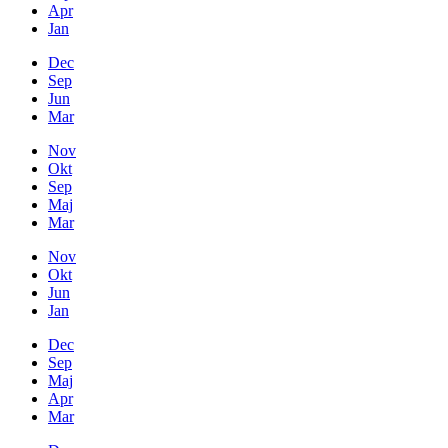
Apr
Jan
Dec
Sep
Jun
Mar
Nov
Okt
Sep
Maj
Mar
Nov
Okt
Jun
Jan
Dec
Sep
Maj
Apr
Mar