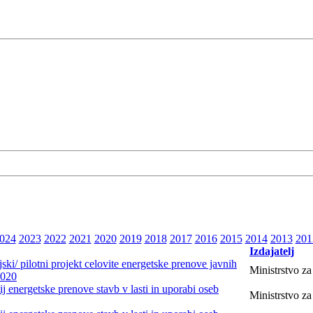
024
2023
2022
2021
2020
2019
2018
2017
2016
2015
2014
2013
201
Izdajatelj
ski/ pilotni projekt celovite energetske prenove javnih
Ministrstvo za
2020
j energetske prenove stavb v lasti in uporabi oseb
Ministrstvo za