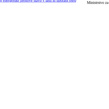
j energetske prenove stavb v lasti in uporabi oseb
Ministrstvo za