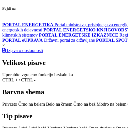
Pojdi na
PORTAL ENERGETIKA
Portal ministrstva, pristojnega za energi
energetskih dejavnosti
PORTAL ENERGETSKO KNJIGOVOD
klimatskih sistemov
PORTAL ENERGETSKE IZKAZNICE
Regi
PORTAL eUPRAVA
Državni portal za državljane
PORTAL SPOT
×
Izjava o dostopnosti
Velikost pisave
Uporabite vgrajeno funkcijo brskalnika
CTRL + / CTRL -
Barvna shema
Privzeto
Črno na belem
Belo na črnem
Črno na bež
Modro na belem
Tip pisave