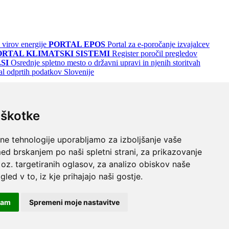
 virov energije
PORTAL EPOS
Portal za e-poročanje izvajalcev
ORTAL KLIMATSKI SISTEMI
Register poročil pregledov
SI
Osrednje spletno mesto o državni upravi in njenih storitvah
al odprtih podatkov Slovenije
iškotke
lne tehnologije uporabljamo za izboljšanje vaše
ed brskanjem po naši spletni strani, za prikazovanje
 oz. targetiranih oglasov, za analizo obiskov naše
gled v to, iz kje prihajajo naši gostje.
odrem
Turkizno na črnem
Črno na vijoličnem
čam
Spremeni moje nastavitve