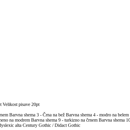
t
Velikost pisave 20pt
črnem
Barvna shema 3 - Črna na bež
Barvna shema 4 - modro na belem
umeno na modrem
Barvna shema 9 - turkizno na črnem
Barvna shema 10 
yslexic alta
Century Gothic / Didact Gothic