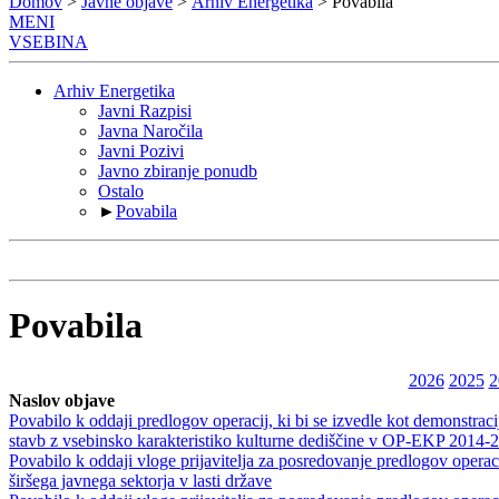
Domov
>
Javne objave
>
Arhiv Energetika
> Povabila
MENI
VSEBINA
Arhiv Energetika
Javni Razpisi
Javna Naročila
Javni Pozivi
Javno zbiranje ponudb
Ostalo
►
Povabila
Povabila
2026
2025
2
Naslov objave
Povabilo k oddaji predlogov operacij, ki bi se izvedle kot demonstracij
stavb z vsebinsko karakteristiko kulturne dediščine v OP-EKP 2014-
Povabilo k oddaji vloge prijavitelja za posredovanje predlogov operaci
širšega javnega sektorja v lasti države