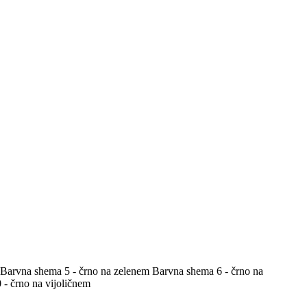
Barvna shema 5 - črno na zelenem
Barvna shema 6 - črno na
- črno na vijoličnem