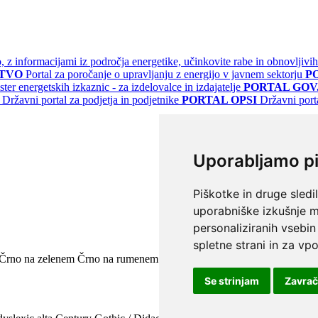
jo, z informacijami iz področja energetike, učinkovite rabe in obnovljivih
STVO
Portal za poročanje o upravljanju z energijo v javnem sektorju
P
ster energetskih izkaznic - za izdelovalce in izdajatelje
PORTAL GOV.
Državni portal za podjetja in podjetnike
PORTAL OPSI
Državni port
Uporabljamo p
Piškotke in druge sledi
uporabniške izkušnje m
personaliziranih vsebin
spletne strani in za vpo
Črno na zelenem
Črno na rumenem
Modro na rumenem
Rumeno na m
Se strinjam
Zavra