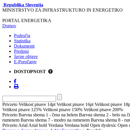
Republika Slovenija
MINISTRSTVO ZA INFRASTRUKTURO IN ENERGETIKO
PORTAL ENERGETIKA
Domov
Področja
Statistika
Dokumenti
Predpisi
Javne objave
E-Poročanje
DOSTOPNOST
Privzeto
Velikost pisave 14pt
Velikost pisave 16pt
Velikost pisave 18p
Velikost pisave 125%
Velikost pisave 150%
Velikost pisave 200%
Privzeto
Barvna shema 1 - črno na belem
Barvna shema 2 - belo na 
rumenem
Barvna shema 7 - modro na rumenem
Barvna shema 8 - r
Privzeto
Arial
Arial bold
Verdana
Verdana bold
Open dyslexic
Open d