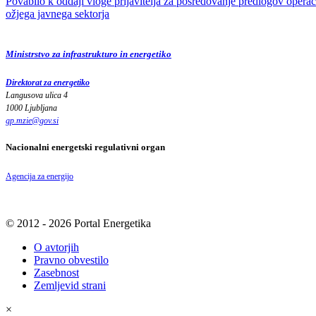
Povabilo k oddaji vloge prijavitelja za posredovanje predlogov operaci
ožjega javnega sektorja
Ministrstvo za infrastrukturo in energetiko
Direktorat za energetiko
Langusova ulica 4
1000 Ljubljana
gp.mzie
@
gov
.
si
Nacionalni energetski regulativni organ
Agencija za energijo
© 2012 - 2026 Portal Energetika
O avtorjih
Pravno obvestilo
Zasebnost
Zemljevid strani
×