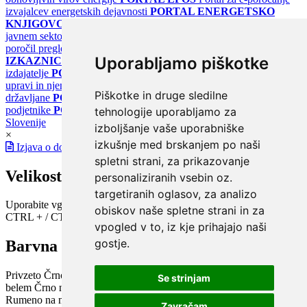
izvajalcev energetskih dejavnosti
PORTAL ENERGETSKO
KNJIGOVODSTVO
Portal za poročanje o upravljanju z energijo v
javnem sektorju
PORTAL KLIMATSKI SISTEMI
Register
poročil pregledov klimatskih sistemov
PORTAL ENERGETSKE
Uporabljamo piškotke
IZKAZNICE
Register energetskih izkaznic - za izdelovalce in
izdajatelje
PORTAL GOV.SI
Osrednje spletno mesto o državni
upravi in njenih storitvah
PORTAL eUPRAVA
Državni portal za
Piškotke in druge sledilne
državljane
PORTAL SPOT
Državni portal za podjetja in
podjetnike
PORTAL OPSI
Državni portal odprtih podatkov
tehnologije uporabljamo za
Slovenije
izboljšanje vaše uporabniške
×
izkušnje med brskanjem po naši
Izjava o dostopnosti
spletni strani, za prikazovanje
Velikost pisave
personaliziranih vsebin oz.
targetiranih oglasov, za analizo
Uporabite vgrajeno funkcijo brskalnika
obiskov naše spletne strani in za
CTRL + / CTRL -
vpogled v to, iz kje prihajajo naši
gostje.
Barvna shema
Privzeto
Črno na belem
Belo na črnem
Črno na bež
Modro na
Se strinjam
belem
Črno na zelenem
Črno na rumenem
Modro na rumenem
Rumeno na modrem
Turkizno na črnem
Črno na vijoličnem
Zavračam