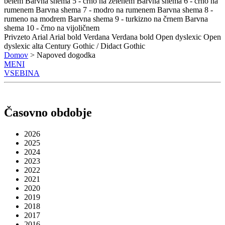
belem
Barvna shema 5 - črno na zelenem
Barvna shema 6 - črno na
rumenem
Barvna shema 7 - modro na rumenem
Barvna shema 8 -
rumeno na modrem
Barvna shema 9 - turkizno na črnem
Barvna
shema 10 - črno na vijoličnem
Privzeto
Arial
Arial bold
Verdana
Verdana bold
Open dyslexic
Open
dyslexic alta
Century Gothic / Didact Gothic
Domov
> Napoved dogodka
MENI
VSEBINA
Časovno obdobje
2026
2025
2024
2023
2022
2021
2020
2019
2018
2017
2016