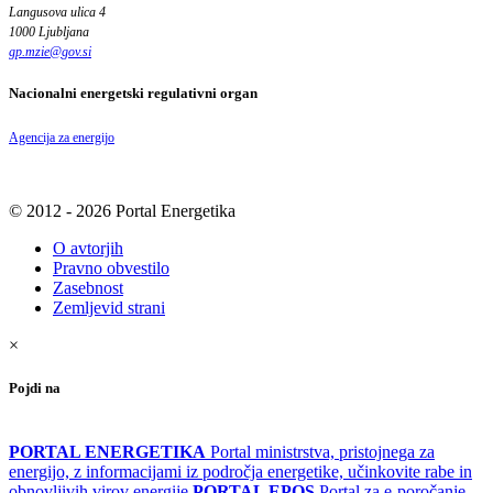
Langusova ulica 4
1000 Ljubljana
gp.mzie
@
gov
.
si
Nacionalni energetski regulativni organ
Agencija za energijo
© 2012 - 2026 Portal Energetika
O avtorjih
Pravno obvestilo
Zasebnost
Zemljevid strani
×
Pojdi na
PORTAL ENERGETIKA
Portal ministrstva, pristojnega za
energijo, z informacijami iz področja energetike, učinkovite rabe in
obnovljivih virov energije
PORTAL EPOS
Portal za e-poročanje