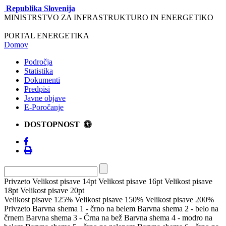
Republika Slovenija
MINISTRSTVO ZA INFRASTRUKTURO IN ENERGETIKO
PORTAL ENERGETIKA
Domov
Področja
Statistika
Dokumenti
Predpisi
Javne objave
E-Poročanje
DOSTOPNOST
Privzeto
Velikost pisave 14pt
Velikost pisave 16pt
Velikost pisave
18pt
Velikost pisave 20pt
Velikost pisave 125%
Velikost pisave 150%
Velikost pisave 200%
Privzeto
Barvna shema 1 - črno na belem
Barvna shema 2 - belo na
črnem
Barvna shema 3 - Črna na bež
Barvna shema 4 - modro na