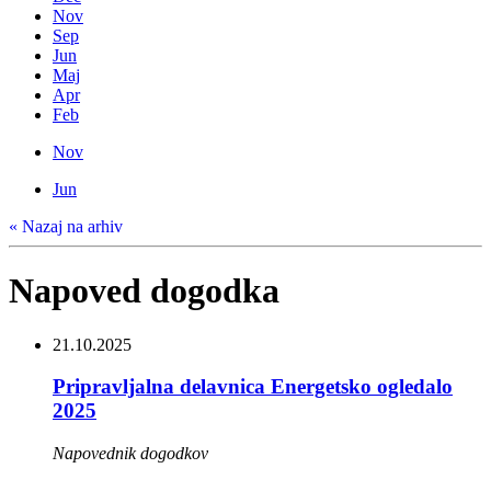
Nov
Sep
Jun
Maj
Apr
Feb
Nov
Jun
« Nazaj na arhiv
Napoved dogodka
21.10.2025
Pripravljalna delavnica Energetsko ogledalo
2025
Napovednik dogodkov