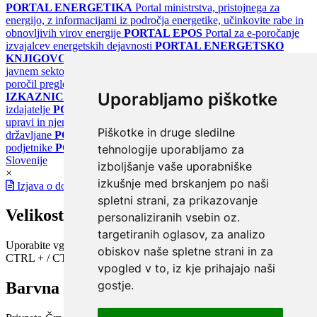
PORTAL ENERGETIKA
Portal ministrstva, pristojnega za
energijo, z informacijami iz področja energetike, učinkovite rabe in
obnovljivih virov energije
PORTAL EPOS
Portal za e-poročanje
izvajalcev energetskih dejavnosti
PORTAL ENERGETSKO
KNJIGOVODSTVO
Portal za poročanje o upravljanju z energijo v
javnem sektorju
PORTAL KLIMATSKI SISTEMI
Register
poročil pregledov klimatskih sistemov
PORTAL ENERGETSKE
Uporabljamo piškotke
IZKAZNICE
Register energetskih izkaznic - za izdelovalce in
izdajatelje
PORTAL GOV.SI
Osrednje spletno mesto o državni
upravi in njenih storitvah
PORTAL eUPRAVA
Državni portal za
Piškotke in druge sledilne
državljane
PORTAL SPOT
Državni portal za podjetja in
podjetnike
PORTAL OPSI
Državni portal odprtih podatkov
tehnologije uporabljamo za
Slovenije
izboljšanje vaše uporabniške
×
izkušnje med brskanjem po naši
Izjava o dostopnosti
spletni strani, za prikazovanje
Velikost pisave
personaliziranih vsebin oz.
targetiranih oglasov, za analizo
Uporabite vgrajeno funkcijo brskalnika
obiskov naše spletne strani in za
CTRL + / CTRL -
vpogled v to, iz kje prihajajo naši
gostje.
Barvna shema