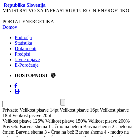
Republika Slovenija
MINISTRSTVO ZA INFRASTRUKTURO IN ENERGETIKO
PORTAL ENERGETIKA
Domov
Področja
Statistika
Dokumenti
Predpisi
Javne objave
E-Poročanje
DOSTOPNOST
Privzeto
Velikost pisave 14pt
Velikost pisave 16pt
Velikost pisave
18pt
Velikost pisave 20pt
Velikost pisave 125%
Velikost pisave 150%
Velikost pisave 200%
Privzeto
Barvna shema 1 - črno na belem
Barvna shema 2 - belo na
črnem
Barvna shema 3 - Črna na bež
Barvna shema 4 - modro na