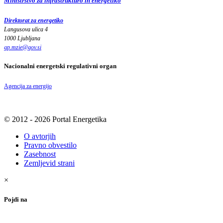
Ministrstvo za infrastrukturo in energetiko
Direktorat za energetiko
Langusova ulica 4
1000 Ljubljana
gp.mzie
@
gov
.
si
Nacionalni energetski regulativni organ
Agencija za energijo
© 2012 - 2026 Portal Energetika
O avtorjih
Pravno obvestilo
Zasebnost
Zemljevid strani
×
Pojdi na