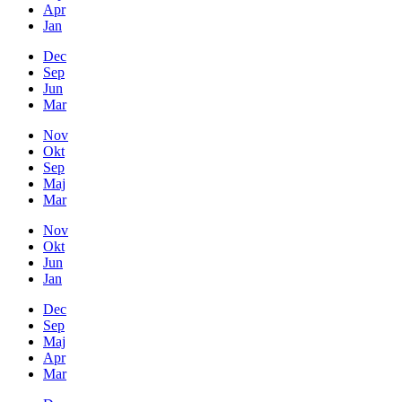
Apr
Jan
Dec
Sep
Jun
Mar
Nov
Okt
Sep
Maj
Mar
Nov
Okt
Jun
Jan
Dec
Sep
Maj
Apr
Mar