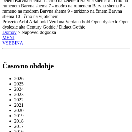
belem
Barvna shema 5 - črno na zelenem
Barvna shema 6 - črno na
rumenem
Barvna shema 7 - modro na rumenem
Barvna shema 8 -
rumeno na modrem
Barvna shema 9 - turkizno na črnem
Barvna
shema 10 - črno na vijoličnem
Privzeto
Arial
Arial bold
Verdana
Verdana bold
Open dyslexic
Open
dyslexic alta
Century Gothic / Didact Gothic
Domov
> Napoved dogodka
MENI
VSEBINA
Časovno obdobje
2026
2025
2024
2023
2022
2021
2020
2019
2018
2017
2016