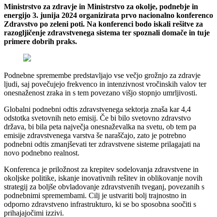
Ministrstvo za zdravje in Ministrstvo za okolje, podnebje in
energijo 3. junija 2024 organizirata prvo nacionalno konferenco
Zdravstvo po zeleni poti. Na konferenci bodo iskali rešitve za
razogljičenje zdravstvenega sistema ter spoznali domače in tuje
primere dobrih praks.
Podnebne spremembe predstavljajo vse večjo grožnjo za zdravje
ljudi, saj povečujejo frekvenco in intenzivnost vročinskih valov ter
onesnaženost zraka in s tem povezano višjo stopnjo umrljivosti.
Globalni podnebni odtis zdravstvenega sektorja znaša kar 4,4
odstotka svetovnih neto emisij. Če bi bilo svetovno zdravstvo
država, bi bila peta največja onesnaževalka na svetu, ob tem pa
emisije zdravstvenega varstva še naraščajo, zato je potrebno
podnebni odtis zmanjševati ter zdravstvene sisteme prilagajati na
novo podnebno realnost.
Konferenca je priložnost za krepitev sodelovanja zdravstvene in
okoljske politike, iskanje inovativnih rešitev in oblikovanje novih
strategij za boljše obvladovanje zdravstvenih tveganj, povezanih s
podnebnimi spremembami. Cilj je ustvariti bolj trajnostno in
odporno zdravstveno infrastrukturo, ki se bo sposobna soočiti s
prihajajočimi izzivi.