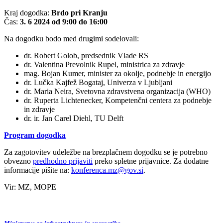
Kraj dogodka:
Brdo pri Kranju
Čas:
3. 6 2024 od 9:00 do 16:00
Na dogodku bodo med drugimi sodelovali:
dr. Robert Golob, predsednik Vlade RS
dr. Valentina Prevolnik Rupel, ministrica za zdravje
mag. Bojan Kumer, minister za okolje, podnebje in energijo
dr. Lučka Kajfež Bogataj, Univerza v Ljubljani
dr. Maria Neira, Svetovna zdravstvena organizacija (WHO)
dr. Ruperta Lichtenecker, Kompetenčni centera za podnebje
in zdravje
dr. ir. Jan Carel Diehl, TU Delft
Program dogodka
Za zagotovitev udeležbe na brezplačnem dogodku se je potrebno
obvezno
predhodno prijaviti
preko spletne prijavnice. Za dodatne
informacije pišite na:
konferenca.mz
@
gov
.
si
.
Vir: MZ, MOPE