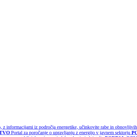
jo, z informacijami iz področja energetike, učinkovite rabe in obnovljivih
STVO
Portal za poročanje o upravljanju z energijo v javnem sektorju
P