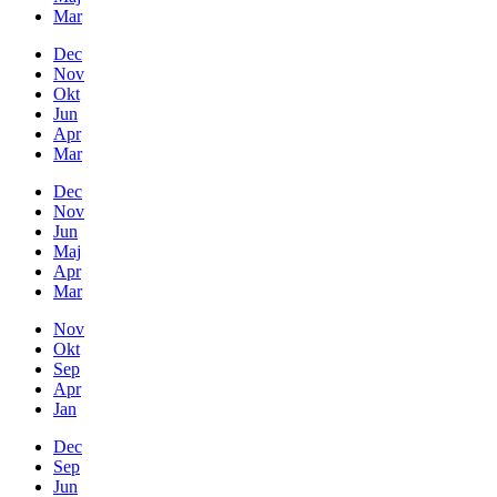
Mar
Dec
Nov
Okt
Jun
Apr
Mar
Dec
Nov
Jun
Maj
Apr
Mar
Nov
Okt
Sep
Apr
Jan
Dec
Sep
Jun