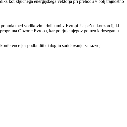
ika kot ključnega energijskega vektorja pri prehodu v bolj trajnostno
na pobuda med vodikovimi dolinami v Evropi. Uspešen konzorcij, ki
iru programa Obzorje Evropa, kar potrjuje njegov pomen k doseganju
 konference je spodbuditi dialog in sodelovanje za razvoj