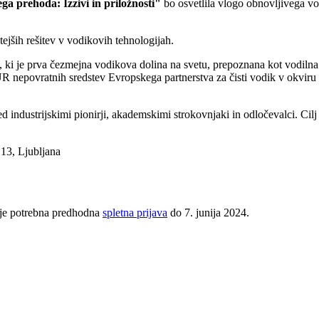
 prehoda: Izzivi in priložnosti"
bo osvetlila vlogo obnovljivega vod
tejših rešitev v vodikovih tehnologijah.
, ki je prva čezmejna vodikova dolina na svetu, prepoznana kot vodil
o EUR nepovratnih sredstev Evropskega partnerstva za čisti vodik v okv
 industrijskimi pionirji, akademskimi strokovnjaki in odločevalci. Cilj
13, Ljubljana
 je potrebna predhodna
spletna prijava
do 7. junija 2024.