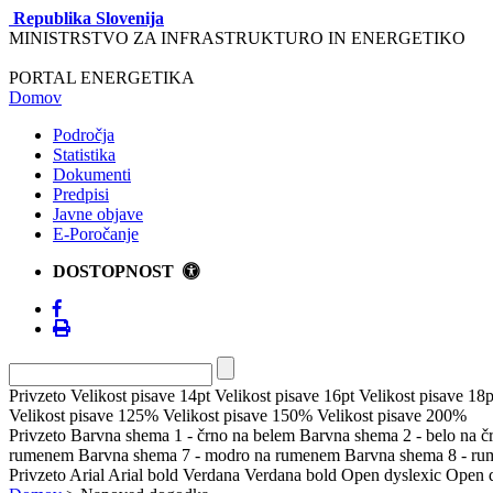
Republika Slovenija
MINISTRSTVO ZA INFRASTRUKTURO IN ENERGETIKO
PORTAL ENERGETIKA
Domov
Področja
Statistika
Dokumenti
Predpisi
Javne objave
E-Poročanje
DOSTOPNOST
Privzeto
Velikost pisave 14pt
Velikost pisave 16pt
Velikost pisave 18p
Velikost pisave 125%
Velikost pisave 150%
Velikost pisave 200%
Privzeto
Barvna shema 1 - črno na belem
Barvna shema 2 - belo na 
rumenem
Barvna shema 7 - modro na rumenem
Barvna shema 8 - r
Privzeto
Arial
Arial bold
Verdana
Verdana bold
Open dyslexic
Open d