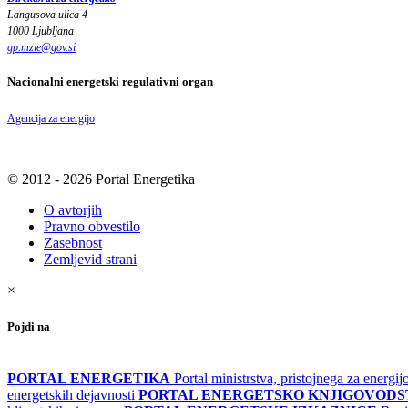
Langusova ulica 4
1000 Ljubljana
gp.mzie
@
gov
.
si
Nacionalni energetski regulativni organ
Agencija za energijo
© 2012 - 2026 Portal Energetika
O avtorjih
Pravno obvestilo
Zasebnost
Zemljevid strani
×
Pojdi na
PORTAL ENERGETIKA
Portal ministrstva, pristojnega za energi
energetskih dejavnosti
PORTAL ENERGETSKO KNJIGOVOD