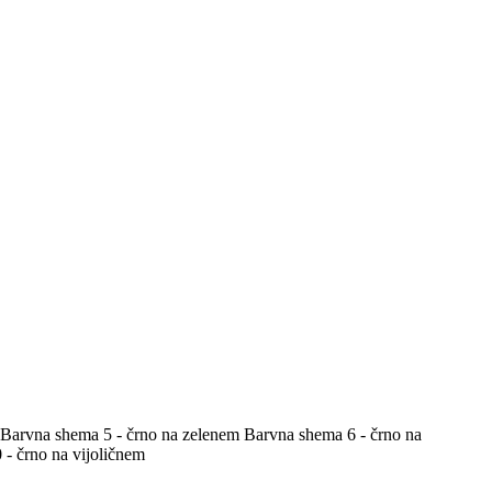
Barvna shema 5 - črno na zelenem
Barvna shema 6 - črno na
- črno na vijoličnem