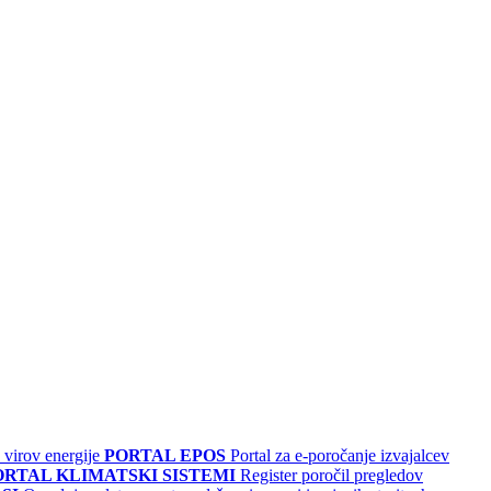
 virov energije
PORTAL EPOS
Portal za e-poročanje izvajalcev
ORTAL KLIMATSKI SISTEMI
Register poročil pregledov