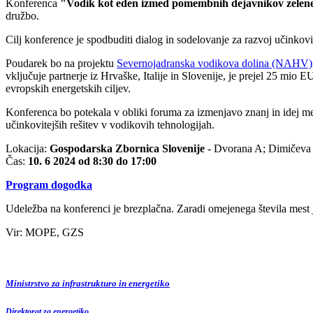
Konferenca
"Vodik kot eden izmed pomembnih dejavnikov zelenega
družbo.
Cilj konference je spodbuditi dialog in sodelovanje za razvoj učinkovi
Poudarek bo na projektu
Severnojadranska vodikova dolina (NAHV)
vključuje partnerje iz Hrvaške, Italije in Slovenije, je prejel 25 mi
evropskih energetskih ciljev.
Konferenca bo potekala v obliki foruma za izmenjavo znanj in idej med
učinkovitejših rešitev v vodikovih tehnologijah.
Lokacija:
Gospodarska Zbornica Slovenije
-
Dvorana A; Dimičeva 
Čas:
10. 6 2024 od 8:30 do 17:00
Program dogodka
Udeležba na konferenci je brezplačna. Zaradi omejenega števila mest
Vir: MOPE, GZS
Ministrstvo za infrastrukturo in energetiko
Direktorat za energetiko