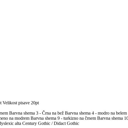
t
Velikost pisave 20pt
črnem
Barvna shema 3 - Črna na bež
Barvna shema 4 - modro na belem
umeno na modrem
Barvna shema 9 - turkizno na črnem
Barvna shema 10 
yslexic alta
Century Gothic / Didact Gothic