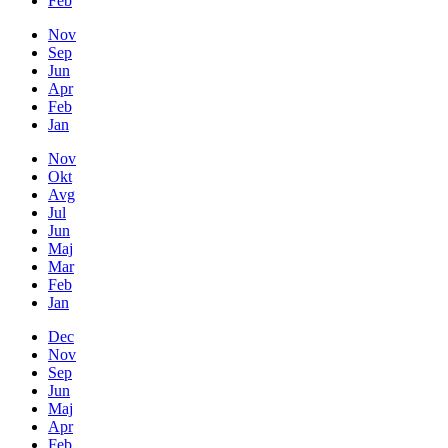
Feb
Nov
Sep
Jun
Apr
Feb
Jan
Nov
Okt
Avg
Jul
Jun
Maj
Mar
Feb
Jan
Dec
Nov
Sep
Jun
Maj
Apr
Feb