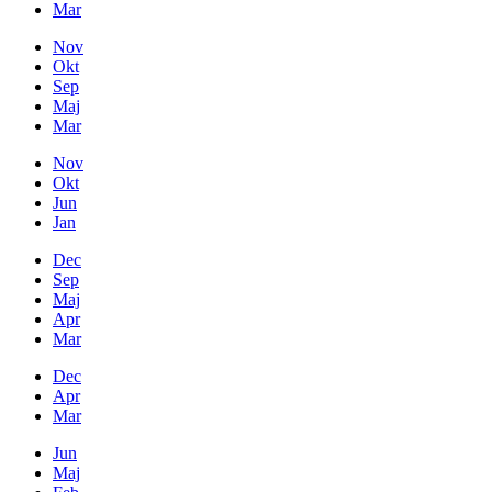
Mar
Nov
Okt
Sep
Maj
Mar
Nov
Okt
Jun
Jan
Dec
Sep
Maj
Apr
Mar
Dec
Apr
Mar
Jun
Maj