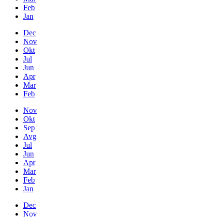
Feb
Jan
Dec
Nov
Okt
Jul
Jun
Apr
Mar
Feb
Nov
Okt
Sep
Avg
Jul
Jun
Apr
Mar
Feb
Jan
Dec
Nov