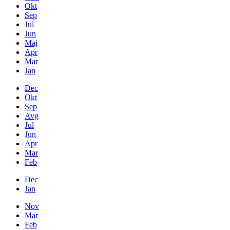
Okt
Sep
Jul
Jun
Maj
Apr
Mar
Jan
Dec
Okt
Sep
Avg
Jul
Jun
Apr
Mar
Feb
Dec
Jan
Nov
Mar
Feb