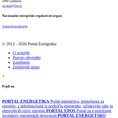
1000 Ljubljana
gp.mzie
@
gov
.
si
Nacionalni energetski regulativni organ
Agencija za energijo
© 2012 - 2026 Portal Energetika
O avtorjih
Pravno obvestilo
Zasebnost
Zemljevid strani
×
Pojdi na
PORTAL ENERGETIKA
Portal ministrstva, pristojnega za
energijo, z informacijami iz področja energetike, učinkovite rabe in
obnovljivih virov energije
PORTAL EPOS
Portal za e-poročanje
izvajalcev energetskih dejavnosti
PORTAL ENERGETSKO