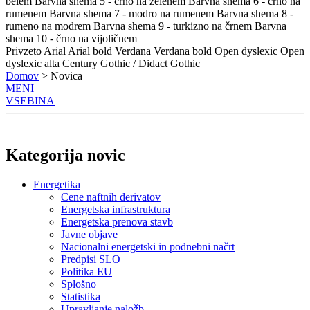
belem
Barvna shema 5 - črno na zelenem
Barvna shema 6 - črno na
rumenem
Barvna shema 7 - modro na rumenem
Barvna shema 8 -
rumeno na modrem
Barvna shema 9 - turkizno na črnem
Barvna
shema 10 - črno na vijoličnem
Privzeto
Arial
Arial bold
Verdana
Verdana bold
Open dyslexic
Open
dyslexic alta
Century Gothic / Didact Gothic
Domov
> Novica
MENI
VSEBINA
Kategorija novic
Energetika
Cene naftnih derivatov
Energetska infrastruktura
Energetska prenova stavb
Javne objave
Nacionalni energetski in podnebni načrt
Predpisi SLO
Politika EU
Splošno
Statistika
Upravljanje naložb