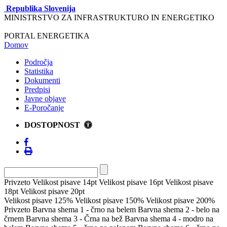
Republika Slovenija
MINISTRSTVO ZA INFRASTRUKTURO IN ENERGETIKO
PORTAL ENERGETIKA
Domov
Področja
Statistika
Dokumenti
Predpisi
Javne objave
E-Poročanje
DOSTOPNOST
Privzeto
Velikost pisave 14pt
Velikost pisave 16pt
Velikost pisave
18pt
Velikost pisave 20pt
Velikost pisave 125%
Velikost pisave 150%
Velikost pisave 200%
Privzeto
Barvna shema 1 - črno na belem
Barvna shema 2 - belo na
črnem
Barvna shema 3 - Črna na bež
Barvna shema 4 - modro na