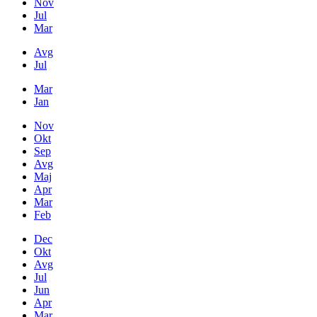
Nov
Jul
Mar
Avg
Jul
Mar
Jan
Nov
Okt
Sep
Avg
Maj
Apr
Mar
Feb
Dec
Okt
Avg
Jul
Jun
Apr
Mar