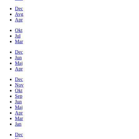
Dec
Avg
Apr
Okt
Jul
Mar
Dec
Jun
Maj
Apr
Dec
Nov
Okt
Sep
Jun
Maj
Apr
Mar
Jan
Dec