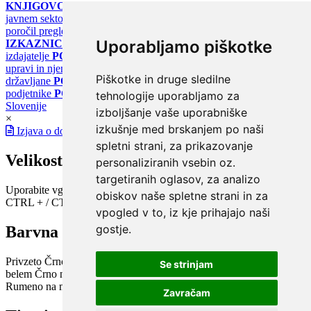
KNJIGOVODSTVO
Portal za poročanje o upravljanju z energijo v
javnem sektorju
PORTAL KLIMATSKI SISTEMI
Register
poročil pregledov klimatskih sistemov
PORTAL ENERGETSKE
Uporabljamo piškotke
IZKAZNICE
Register energetskih izkaznic - za izdelovalce in
izdajatelje
PORTAL GOV.SI
Osrednje spletno mesto o državni
upravi in njenih storitvah
PORTAL eUPRAVA
Državni portal za
Piškotke in druge sledilne
državljane
PORTAL SPOT
Državni portal za podjetja in
podjetnike
PORTAL OPSI
Državni portal odprtih podatkov
tehnologije uporabljamo za
Slovenije
izboljšanje vaše uporabniške
×
izkušnje med brskanjem po naši
Izjava o dostopnosti
spletni strani, za prikazovanje
Velikost pisave
personaliziranih vsebin oz.
targetiranih oglasov, za analizo
Uporabite vgrajeno funkcijo brskalnika
obiskov naše spletne strani in za
CTRL + / CTRL -
vpogled v to, iz kje prihajajo naši
gostje.
Barvna shema
Privzeto
Črno na belem
Belo na črnem
Črno na bež
Modro na
Se strinjam
belem
Črno na zelenem
Črno na rumenem
Modro na rumenem
Rumeno na modrem
Turkizno na črnem
Črno na vijoličnem
Zavračam