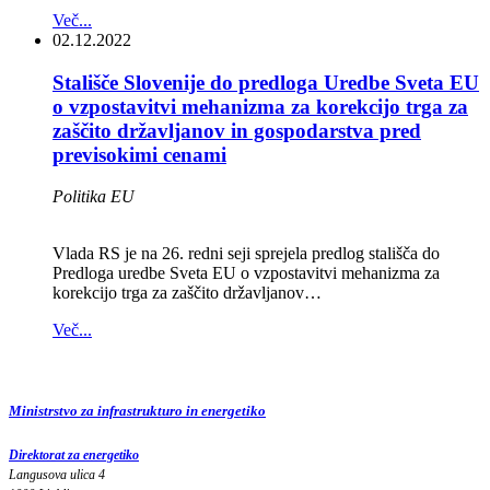
Več...
02.12.2022
Stališče Slovenije do predloga Uredbe Sveta EU
o vzpostavitvi mehanizma za korekcijo trga za
zaščito državljanov in gospodarstva pred
previsokimi cenami
Politika EU
Vlada RS je na 26. redni seji sprejela predlog stališča do
Predloga uredbe Sveta EU o vzpostavitvi mehanizma za
korekcijo trga za zaščito državljanov…
Več...
Ministrstvo za infrastrukturo in energetiko
Direktorat za energetiko
Langusova ulica 4