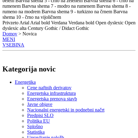
belem
Barvna shema 5 - črno na zelenem
Barvna shema 6 - črno na
rumenem
Barvna shema 7 - modro na rumenem
Barvna shema 8 -
rumeno na modrem
Barvna shema 9 - turkizno na črnem
Barvna
shema 10 - črno na vijoličnem
Privzeto
Arial
Arial bold
Verdana
Verdana bold
Open dyslexic
Open
dyslexic alta
Century Gothic / Didact Gothic
Domov
> Novica
MENI
VSEBINA
Kategorija novic
Energetika
Cene naftnih derivatov
Energetska infrastruktura
Energetska prenova stavb
Javne objave
Nacionalni energetski in podnebni načrt
Predpisi SLO
Politika EU
Splošno
Statistika
Upravljanje naložb