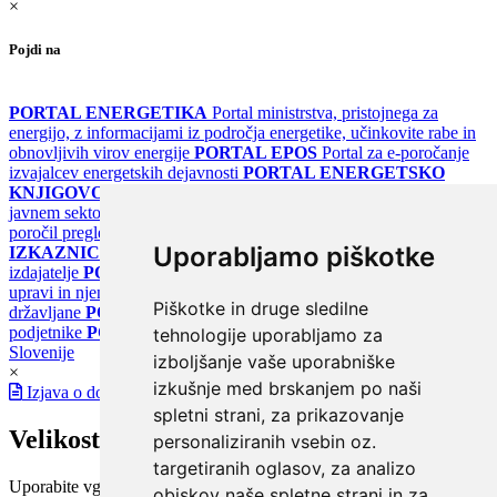
×
Pojdi na
PORTAL ENERGETIKA
Portal ministrstva, pristojnega za
energijo, z informacijami iz področja energetike, učinkovite rabe in
obnovljivih virov energije
PORTAL EPOS
Portal za e-poročanje
izvajalcev energetskih dejavnosti
PORTAL ENERGETSKO
KNJIGOVODSTVO
Portal za poročanje o upravljanju z energijo v
javnem sektorju
PORTAL KLIMATSKI SISTEMI
Register
poročil pregledov klimatskih sistemov
PORTAL ENERGETSKE
Uporabljamo piškotke
IZKAZNICE
Register energetskih izkaznic - za izdelovalce in
izdajatelje
PORTAL GOV.SI
Osrednje spletno mesto o državni
upravi in njenih storitvah
PORTAL eUPRAVA
Državni portal za
Piškotke in druge sledilne
državljane
PORTAL SPOT
Državni portal za podjetja in
podjetnike
PORTAL OPSI
Državni portal odprtih podatkov
tehnologije uporabljamo za
Slovenije
izboljšanje vaše uporabniške
×
izkušnje med brskanjem po naši
Izjava o dostopnosti
spletni strani, za prikazovanje
Velikost pisave
personaliziranih vsebin oz.
targetiranih oglasov, za analizo
Uporabite vgrajeno funkcijo brskalnika
obiskov naše spletne strani in za