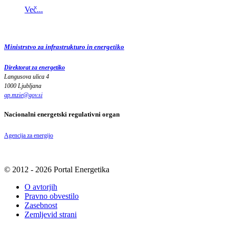
Več...
Ministrstvo za infrastrukturo in energetiko
Direktorat za energetiko
Langusova ulica 4
1000 Ljubljana
gp.mzie
@
gov
.
si
Nacionalni energetski regulativni organ
Agencija za energijo
© 2012 - 2026 Portal Energetika
O avtorjih
Pravno obvestilo
Zasebnost
Zemljevid strani