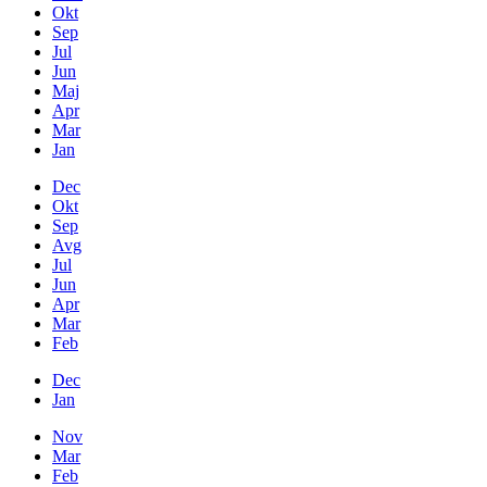
Okt
Sep
Jul
Jun
Maj
Apr
Mar
Jan
Dec
Okt
Sep
Avg
Jul
Jun
Apr
Mar
Feb
Dec
Jan
Nov
Mar
Feb