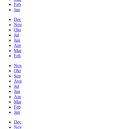
Feb
Jan
Dec
Nov
Okt
Jul
Jun
Apr
Mar
Feb
Nov
Okt
Sep
Avg
Jul
Jun
Apr
Mar
Feb
Jan
Dec
Nov