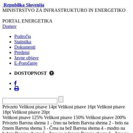
Republika Slovenija
MINISTRSTVO ZA INFRASTRUKTURO IN ENERGETIKO
PORTAL ENERGETIKA
Domov
Področja
Statistika
Dokumenti
Predpisi
Javne objave
E-Poročanje
DOSTOPNOST
Privzeto
Velikost pisave 14pt
Velikost pisave 16pt
Velikost pisave
18pt
Velikost pisave 20pt
Velikost pisave 125%
Velikost pisave 150%
Velikost pisave 200%
Privzeto
Barvna shema 1 - črno na belem
Barvna shema 2 - belo na
črnem
Barvna shema 3 - Črna na bež
Barvna shema 4 - modro na