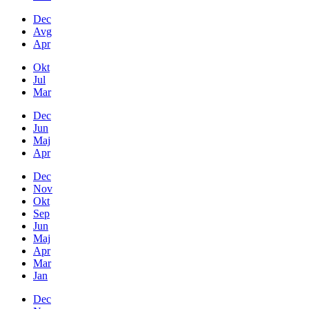
Dec
Avg
Apr
Okt
Jul
Mar
Dec
Jun
Maj
Apr
Dec
Nov
Okt
Sep
Jun
Maj
Apr
Mar
Jan
Dec