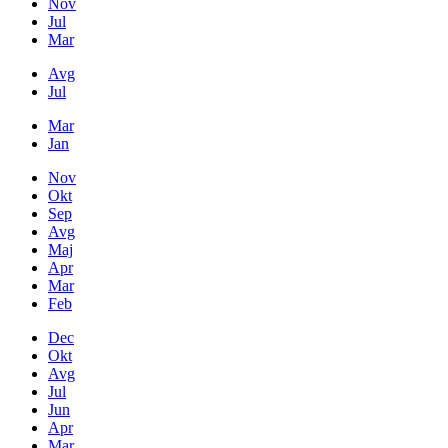
Nov
Jul
Mar
Avg
Jul
Mar
Jan
Nov
Okt
Sep
Avg
Maj
Apr
Mar
Feb
Dec
Okt
Avg
Jul
Jun
Apr
Mar