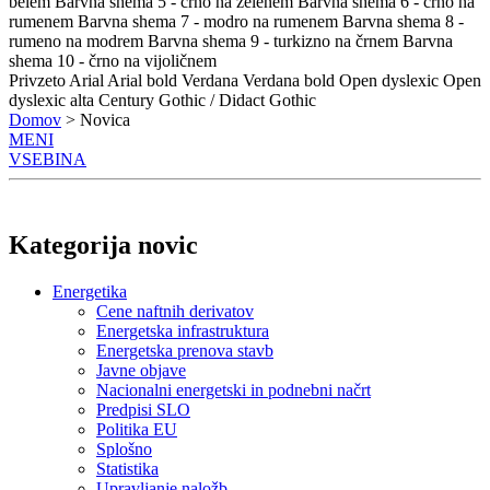
belem
Barvna shema 5 - črno na zelenem
Barvna shema 6 - črno na
rumenem
Barvna shema 7 - modro na rumenem
Barvna shema 8 -
rumeno na modrem
Barvna shema 9 - turkizno na črnem
Barvna
shema 10 - črno na vijoličnem
Privzeto
Arial
Arial bold
Verdana
Verdana bold
Open dyslexic
Open
dyslexic alta
Century Gothic / Didact Gothic
Domov
> Novica
MENI
VSEBINA
Kategorija novic
Energetika
Cene naftnih derivatov
Energetska infrastruktura
Energetska prenova stavb
Javne objave
Nacionalni energetski in podnebni načrt
Predpisi SLO
Politika EU
Splošno
Statistika
Upravljanje naložb