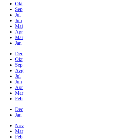
Okt
Sep
Jul
Jun
Maj
Apr
Mar
Jan
Dec
Okt
Sep
Avg
Jul
Jun
Apr
Mar
Feb
Dec
Jan
Nov
Mar
Feb