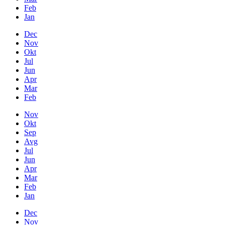
Feb
Jan
Dec
Nov
Okt
Jul
Jun
Apr
Mar
Feb
Nov
Okt
Sep
Avg
Jul
Jun
Apr
Mar
Feb
Jan
Dec
Nov