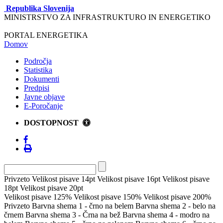
Republika Slovenija
MINISTRSTVO ZA INFRASTRUKTURO IN ENERGETIKO
PORTAL ENERGETIKA
Domov
Področja
Statistika
Dokumenti
Predpisi
Javne objave
E-Poročanje
DOSTOPNOST
Privzeto
Velikost pisave 14pt
Velikost pisave 16pt
Velikost pisave
18pt
Velikost pisave 20pt
Velikost pisave 125%
Velikost pisave 150%
Velikost pisave 200%
Privzeto
Barvna shema 1 - črno na belem
Barvna shema 2 - belo na
črnem
Barvna shema 3 - Črna na bež
Barvna shema 4 - modro na