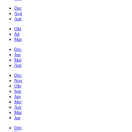
Dec
Avg
Apr
Okt
Jul
Mar
Dec
Jun
Maj
Apr
Dec
Nov
Okt
Sep
Jun
Maj
Apr
Mar
Jan
Dec