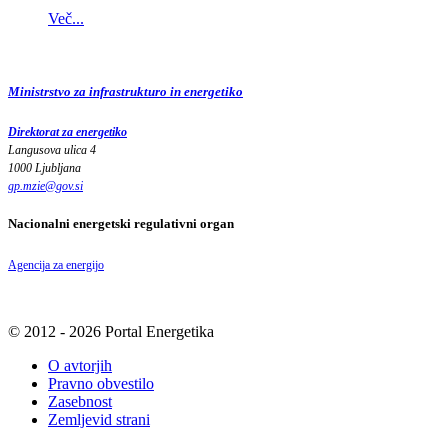
Več...
Ministrstvo za infrastrukturo in energetiko
Direktorat za energetiko
Langusova ulica 4
1000 Ljubljana
gp.mzie
@
gov
.
si
Nacionalni energetski regulativni organ
Agencija za energijo
© 2012 - 2026 Portal Energetika
O avtorjih
Pravno obvestilo
Zasebnost
Zemljevid strani