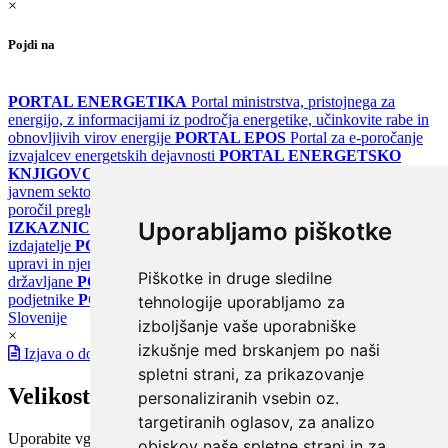
×
Pojdi na
PORTAL ENERGETIKA
Portal ministrstva, pristojnega za
energijo, z informacijami iz področja energetike, učinkovite rabe in
obnovljivih virov energije
PORTAL EPOS
Portal za e-poročanje
izvajalcev energetskih dejavnosti
PORTAL ENERGETSKO
KNJIGOVODSTVO
Portal za poročanje o upravljanju z energijo v
javnem sektorju
PORTAL KLIMATSKI SISTEMI
Register
poročil pregledov klimatskih sistemov
PORTAL ENERGETSKE
Uporabljamo piškotke
IZKAZNICE
Register energetskih izkaznic - za izdelovalce in
izdajatelje
PORTAL GOV.SI
Osrednje spletno mesto o državni
upravi in njenih storitvah
PORTAL eUPRAVA
Državni portal za
Piškotke in druge sledilne
državljane
PORTAL SPOT
Državni portal za podjetja in
podjetnike
PORTAL OPSI
Državni portal odprtih podatkov
tehnologije uporabljamo za
Slovenije
izboljšanje vaše uporabniške
×
izkušnje med brskanjem po naši
Izjava o dostopnosti
spletni strani, za prikazovanje
Velikost pisave
personaliziranih vsebin oz.
targetiranih oglasov, za analizo
Uporabite vgrajeno funkcijo brskalnika
obiskov naše spletne strani in za