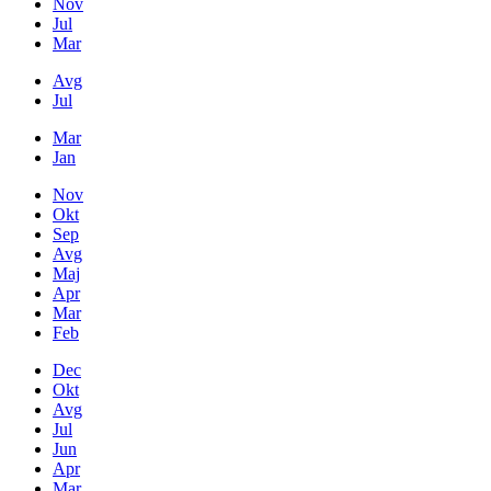
Nov
Jul
Mar
Avg
Jul
Mar
Jan
Nov
Okt
Sep
Avg
Maj
Apr
Mar
Feb
Dec
Okt
Avg
Jul
Jun
Apr
Mar