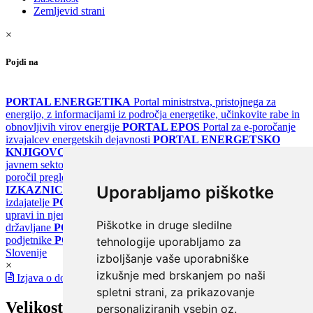
Zemljevid strani
×
Pojdi na
PORTAL ENERGETIKA
Portal ministrstva, pristojnega za
energijo, z informacijami iz področja energetike, učinkovite rabe in
obnovljivih virov energije
PORTAL EPOS
Portal za e-poročanje
izvajalcev energetskih dejavnosti
PORTAL ENERGETSKO
KNJIGOVODSTVO
Portal za poročanje o upravljanju z energijo v
javnem sektorju
PORTAL KLIMATSKI SISTEMI
Register
poročil pregledov klimatskih sistemov
PORTAL ENERGETSKE
Uporabljamo piškotke
IZKAZNICE
Register energetskih izkaznic - za izdelovalce in
izdajatelje
PORTAL GOV.SI
Osrednje spletno mesto o državni
upravi in njenih storitvah
PORTAL eUPRAVA
Državni portal za
Piškotke in druge sledilne
državljane
PORTAL SPOT
Državni portal za podjetja in
podjetnike
PORTAL OPSI
Državni portal odprtih podatkov
tehnologije uporabljamo za
Slovenije
izboljšanje vaše uporabniške
×
izkušnje med brskanjem po naši
Izjava o dostopnosti
spletni strani, za prikazovanje
Velikost pisave
personaliziranih vsebin oz.