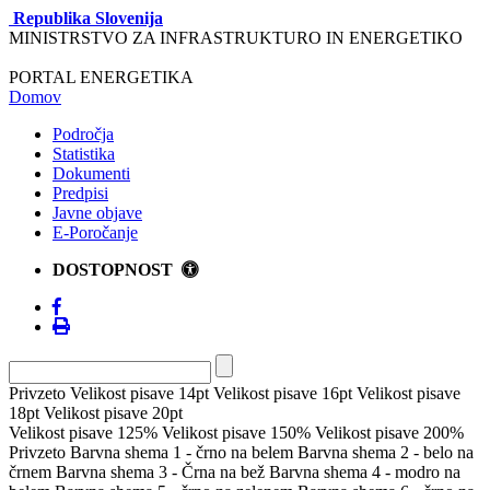
Republika Slovenija
MINISTRSTVO ZA INFRASTRUKTURO IN ENERGETIKO
PORTAL ENERGETIKA
Domov
Področja
Statistika
Dokumenti
Predpisi
Javne objave
E-Poročanje
DOSTOPNOST
Privzeto
Velikost pisave 14pt
Velikost pisave 16pt
Velikost pisave
18pt
Velikost pisave 20pt
Velikost pisave 125%
Velikost pisave 150%
Velikost pisave 200%
Privzeto
Barvna shema 1 - črno na belem
Barvna shema 2 - belo na
črnem
Barvna shema 3 - Črna na bež
Barvna shema 4 - modro na