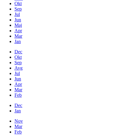
Okt
Sep
Jul
Jun
Maj
Apr
Mar
Jan
Dec
Okt
Sep
Avg
Jul
Jun
Apr
Mar
Feb
Dec
Jan
Nov
Mar
Feb