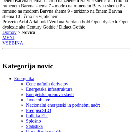
belem
Barvna shema 5 - črno na zelenem
Barvna shema 6 - črno na
rumenem
Barvna shema 7 - modro na rumenem
Barvna shema 8 -
rumeno na modrem
Barvna shema 9 - turkizno na črnem
Barvna
shema 10 - črno na vijoličnem
Privzeto
Arial
Arial bold
Verdana
Verdana bold
Open dyslexic
Open
dyslexic alta
Century Gothic / Didact Gothic
Domov
> Novica
MENI
VSEBINA
Kategorija novic
Energetika
Cene naftnih derivatov
Energetska infrastruktura
Energetska prenova stavb
Javne objave
Nacionalni energetski in podnebni načrt
Predpisi SLO
Politika EU
Splošno
Statistika
Upravljanje naložb