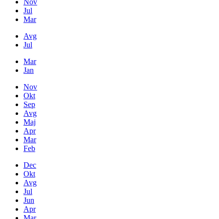
Nov
Jul
Mar
Avg
Jul
Mar
Jan
Nov
Okt
Sep
Avg
Maj
Apr
Mar
Feb
Dec
Okt
Avg
Jul
Jun
Apr
Mar