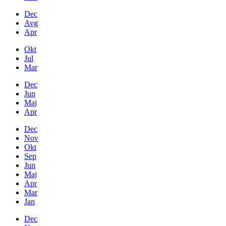
Dec
Avg
Apr
Okt
Jul
Mar
Dec
Jun
Maj
Apr
Dec
Nov
Okt
Sep
Jun
Maj
Apr
Mar
Jan
Dec