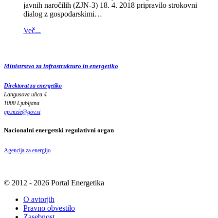
javnih naročilih (ZJN-3) 18. 4. 2018 pripravilo strokovni
dialog z gospodarskimi…
Več...
Ministrstvo za infrastrukturo in energetiko
Direktorat za energetiko
Langusova ulica 4
1000 Ljubljana
gp.mzie
@
gov
.
si
Nacionalni energetski regulativni organ
Agencija za energijo
© 2012 - 2026 Portal Energetika
O avtorjih
Pravno obvestilo
Zasebnost