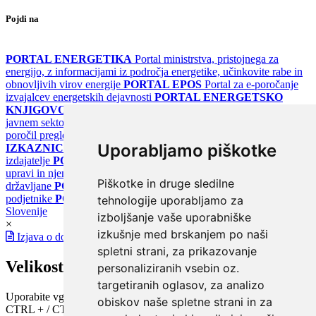
Pojdi na
PORTAL ENERGETIKA
Portal ministrstva, pristojnega za
energijo, z informacijami iz področja energetike, učinkovite rabe in
obnovljivih virov energije
PORTAL EPOS
Portal za e-poročanje
izvajalcev energetskih dejavnosti
PORTAL ENERGETSKO
KNJIGOVODSTVO
Portal za poročanje o upravljanju z energijo v
javnem sektorju
PORTAL KLIMATSKI SISTEMI
Register
poročil pregledov klimatskih sistemov
PORTAL ENERGETSKE
Uporabljamo piškotke
IZKAZNICE
Register energetskih izkaznic - za izdelovalce in
izdajatelje
PORTAL GOV.SI
Osrednje spletno mesto o državni
upravi in njenih storitvah
PORTAL eUPRAVA
Državni portal za
Piškotke in druge sledilne
državljane
PORTAL SPOT
Državni portal za podjetja in
podjetnike
PORTAL OPSI
Državni portal odprtih podatkov
tehnologije uporabljamo za
Slovenije
izboljšanje vaše uporabniške
×
izkušnje med brskanjem po naši
Izjava o dostopnosti
spletni strani, za prikazovanje
Velikost pisave
personaliziranih vsebin oz.
targetiranih oglasov, za analizo
Uporabite vgrajeno funkcijo brskalnika
obiskov naše spletne strani in za
CTRL + / CTRL -