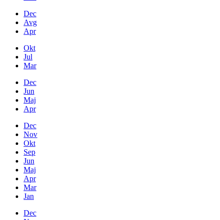
Dec
Avg
Apr
Okt
Jul
Mar
Dec
Jun
Maj
Apr
Dec
Nov
Okt
Sep
Jun
Maj
Apr
Mar
Jan
Dec