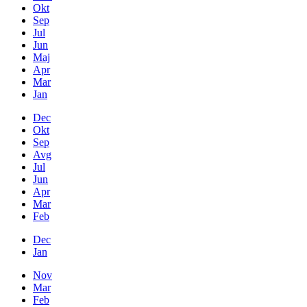
Okt
Sep
Jul
Jun
Maj
Apr
Mar
Jan
Dec
Okt
Sep
Avg
Jul
Jun
Apr
Mar
Feb
Dec
Jan
Nov
Mar
Feb