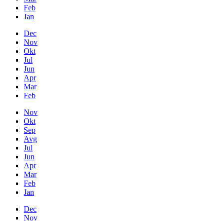
Feb
Jan
Dec
Nov
Okt
Jul
Jun
Apr
Mar
Feb
Nov
Okt
Sep
Avg
Jul
Jun
Apr
Mar
Feb
Jan
Dec
Nov