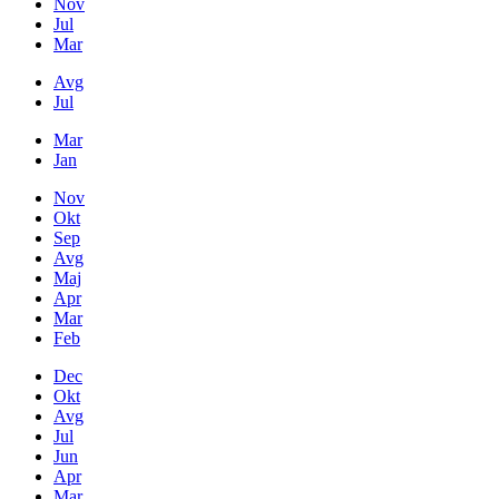
Nov
Jul
Mar
Avg
Jul
Mar
Jan
Nov
Okt
Sep
Avg
Maj
Apr
Mar
Feb
Dec
Okt
Avg
Jul
Jun
Apr
Mar