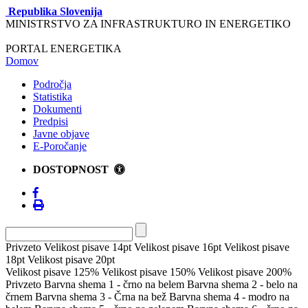
Republika Slovenija
MINISTRSTVO ZA INFRASTRUKTURO IN ENERGETIKO
PORTAL ENERGETIKA
Domov
Področja
Statistika
Dokumenti
Predpisi
Javne objave
E-Poročanje
DOSTOPNOST
Privzeto
Velikost pisave 14pt
Velikost pisave 16pt
Velikost pisave
18pt
Velikost pisave 20pt
Velikost pisave 125%
Velikost pisave 150%
Velikost pisave 200%
Privzeto
Barvna shema 1 - črno na belem
Barvna shema 2 - belo na
črnem
Barvna shema 3 - Črna na bež
Barvna shema 4 - modro na