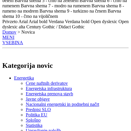
belem
Barvna shema 5 - črno na zelenem
Barvna shema 6 - črno na
rumenem
Barvna shema 7 - modro na rumenem
Barvna shema 8 -
rumeno na modrem
Barvna shema 9 - turkizno na črnem
Barvna
shema 10 - črno na vijoličnem
Privzeto
Arial
Arial bold
Verdana
Verdana bold
Open dyslexic
Open
dyslexic alta
Century Gothic / Didact Gothic
Domov
> Novica
MENI
VSEBINA
Kategorija novic
Energetika
Cene naftnih derivatov
Energetska infrastruktura
Energetska prenova stavb
Javne objave
Nacionalni energetski in podnebni načrt
Predpisi SLO
Politika EU
Splošno
Statistika
Upravljanje naložb