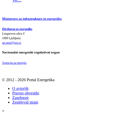
Več...
Ministrstvo za infrastrukturo in energetiko
Direktorat za energetiko
Langusova ulica 4
1000 Ljubljana
gp.mzie
@
gov
.
si
Nacionalni energetski regulativni organ
Agencija za energijo
© 2012 - 2026 Portal Energetika
O avtorjih
Pravno obvestilo
Zasebnost
Zemljevid strani
×