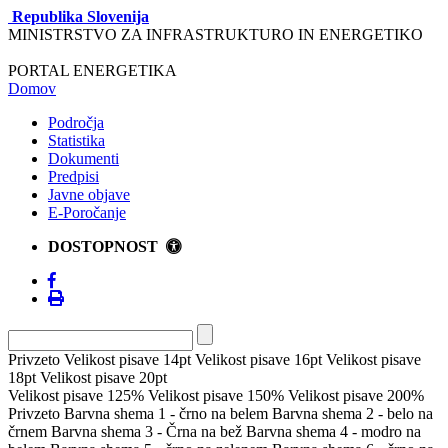
Republika Slovenija
MINISTRSTVO ZA INFRASTRUKTURO IN ENERGETIKO
PORTAL ENERGETIKA
Domov
Področja
Statistika
Dokumenti
Predpisi
Javne objave
E-Poročanje
DOSTOPNOST
Privzeto
Velikost pisave 14pt
Velikost pisave 16pt
Velikost pisave
18pt
Velikost pisave 20pt
Velikost pisave 125%
Velikost pisave 150%
Velikost pisave 200%
Privzeto
Barvna shema 1 - črno na belem
Barvna shema 2 - belo na
črnem
Barvna shema 3 - Črna na bež
Barvna shema 4 - modro na