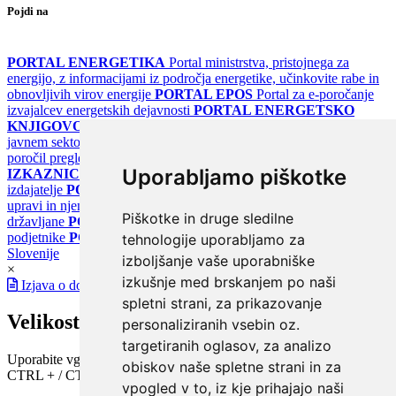
Pojdi na
PORTAL ENERGETIKA
Portal ministrstva, pristojnega za
energijo, z informacijami iz področja energetike, učinkovite rabe in
obnovljivih virov energije
PORTAL EPOS
Portal za e-poročanje
izvajalcev energetskih dejavnosti
PORTAL ENERGETSKO
KNJIGOVODSTVO
Portal za poročanje o upravljanju z energijo v
javnem sektorju
PORTAL KLIMATSKI SISTEMI
Register
poročil pregledov klimatskih sistemov
PORTAL ENERGETSKE
Uporabljamo piškotke
IZKAZNICE
Register energetskih izkaznic - za izdelovalce in
izdajatelje
PORTAL GOV.SI
Osrednje spletno mesto o državni
upravi in njenih storitvah
PORTAL eUPRAVA
Državni portal za
Piškotke in druge sledilne
državljane
PORTAL SPOT
Državni portal za podjetja in
podjetnike
PORTAL OPSI
Državni portal odprtih podatkov
tehnologije uporabljamo za
Slovenije
izboljšanje vaše uporabniške
×
izkušnje med brskanjem po naši
Izjava o dostopnosti
spletni strani, za prikazovanje
Velikost pisave
personaliziranih vsebin oz.
targetiranih oglasov, za analizo
Uporabite vgrajeno funkcijo brskalnika
obiskov naše spletne strani in za
CTRL + / CTRL -
vpogled v to, iz kje prihajajo naši