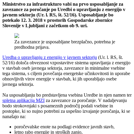
Ministrstvo za infrastrukturo vabi na prvo usposabljanje za
zavezance za poročanje po Uredbi o upravljanju z energijo v
javnem sektorju (Ur. l. RS, št. 52/16). Usposabljanje bo
potekalo 12. 3. 2018 v prostorih Gospodarske zbornice
Slovenije v Ljubljani z začetkom ob 9. uri.
Za zavezance je usposabljane brezplačno, potrebna je
predhodna prijava.
Uredba o upravljanju z energijo v javnem sektorju
(Ur. l. RS, št.
52/16) določa obveznost vzpostavitve sistema upravljanja z energijo
v stavbah oseb javnega sektorja, zavezance in minimalne vsebine
tega sistema, s ciljem povečanja energetske učinkovitosti in uporabe
obnovljivih virov energije v stavbah, ki jih uporabljajo osebe
javnega sektorja.
Na usposabljanju bo predstavljena vsebina Uredbe in njen namen ter
spletna aplikacija MZI
za zavezance za poročanje. V nadaljevanju
bodo strokovnjaki s posameznih področij podali vsebine in
postopke, ki so nujno potrebni za uspešno izvajanje poročanja, ki se
nanašajo na:
poročevalske enote na podlagi evidence javnih stavb,
letno rabo energije in stroških zanjo,