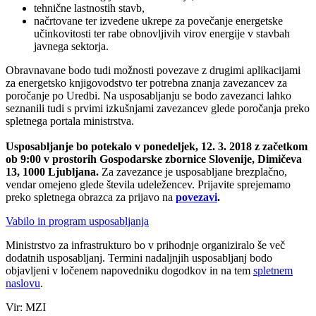
tehnične lastnostih stavb,
načrtovane ter izvedene ukrepe za povečanje energetske
učinkovitosti ter rabe obnovljivih virov energije v stavbah
javnega sektorja.
Obravnavane bodo tudi možnosti povezave z drugimi aplikacijami
za energetsko knjigovodstvo ter potrebna znanja zavezancev za
poročanje po Uredbi. Na usposabljanju se bodo zavezanci lahko
seznanili tudi s prvimi izkušnjami zavezancev glede poročanja preko
spletnega portala ministrstva.
Usposabljanje bo potekalo v ponedeljek, 12. 3. 2018 z začetkom
ob 9:00 v prostorih Gospodarske zbornice Slovenije, Dimičeva
13, 1000 Ljubljana.
Za zavezance je usposabljane brezplačno,
vendar omejeno glede števila udeležencev. Prijavite sprejemamo
preko spletnega obrazca za prijavo na
povezavi
.
Vabilo in program usposabljanja
Ministrstvo za infrastrukturo bo v prihodnje organiziralo še več
dodatnih usposabljanj. Termini nadaljnjih usposabljanj bodo
objavljeni v ločenem napovedniku dogodkov in na tem
spletnem
naslovu
.
Vir: MZI