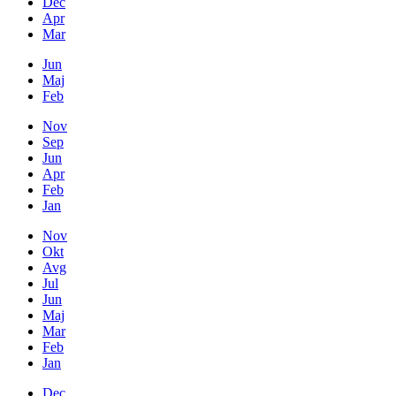
Dec
Apr
Mar
Jun
Maj
Feb
Nov
Sep
Jun
Apr
Feb
Jan
Nov
Okt
Avg
Jul
Jun
Maj
Mar
Feb
Jan
Dec