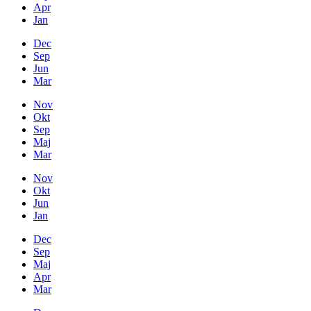
Apr
Jan
Dec
Sep
Jun
Mar
Nov
Okt
Sep
Maj
Mar
Nov
Okt
Jun
Jan
Dec
Sep
Maj
Apr
Mar