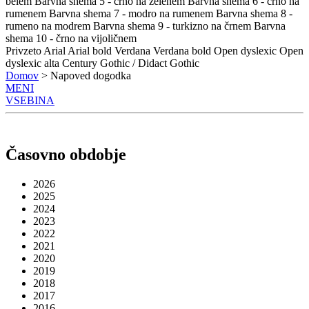
belem
Barvna shema 5 - črno na zelenem
Barvna shema 6 - črno na
rumenem
Barvna shema 7 - modro na rumenem
Barvna shema 8 -
rumeno na modrem
Barvna shema 9 - turkizno na črnem
Barvna
shema 10 - črno na vijoličnem
Privzeto
Arial
Arial bold
Verdana
Verdana bold
Open dyslexic
Open
dyslexic alta
Century Gothic / Didact Gothic
Domov
> Napoved dogodka
MENI
VSEBINA
Časovno obdobje
2026
2025
2024
2023
2022
2021
2020
2019
2018
2017
2016