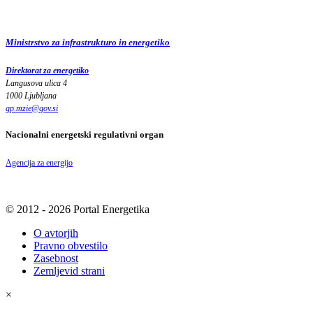
Ministrstvo za infrastrukturo in energetiko
Direktorat za energetiko
Langusova ulica 4
1000 Ljubljana
gp.mzie
@
gov
.
si
Nacionalni energetski regulativni organ
Agencija za energijo
© 2012 - 2026 Portal Energetika
O avtorjih
Pravno obvestilo
Zasebnost
Zemljevid strani
×